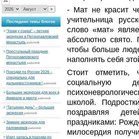
31
- Мат не красит ч
>
учительница русс
Последние темы блогов
слово «мат» явля
“Храм у озера” – летние
экскурсии в Петропавловский
абсолютно свято. 
монастырь
palomnik
чтобы больше люде
Престольный праздник
Петропавловского
наполнять себя это
монастыря
palomnik
Стоит отметить,
Поездки по России 2026 –
специально для
социальную де
дальневосточников !
palomnik
психоневрологиче
Большие экскурсии для всех в
феврале и марте
palomnik
школой. Подростк
“Татьянин день” – большая
поздравляя дет
экскурсия
palomnik
праздниками: Рожд
Зимние экскурсии для
паломников
palomnik
милосердия получи
Идет запись в поездки по