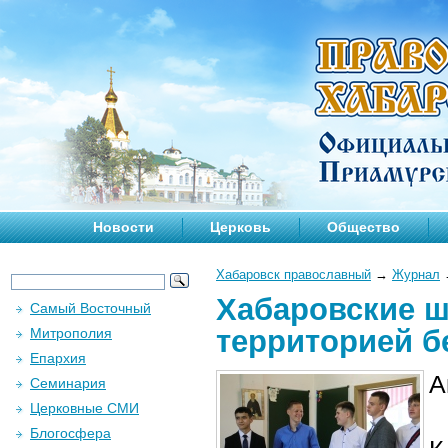
Новости
Церковь
Общество
Хабаровск православный
→
Журнал
Хабаровские 
Самый Восточный
территорией б
Митрополия
Епархия
А
Семинария
Церковные СМИ
Блогосфера