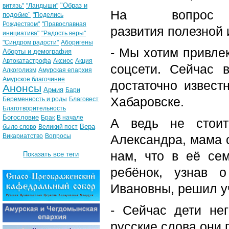
"Образ и
витязь"
"Ландыши"
На вопрос 
подобие"
"Поделись
Рождеством"
"Православная
развития полезной
инициатива"
"Радость веры"
"Синдром радости"
Аборигены
- Мы хотим привле
Аборты и демография
Автокатастрофа
Аксиос
Акция
соцсети. Сейчас 
Алкоголизм
Амурская епархия
Амурское благочиние
достаточно извес
Анонсы
Армия
Бари
Хабаровске.
Беременность и роды
Благовест
Благотворительность
Богословие
Брак
В начале
А ведь не стоит
Вера
было слово
Великий пост
Викариатство
Вопросы
Александра, мама о
нам, что в её сем
Показать все теги
ребёнок, узнав 
Ивановны, решил уч
- Сейчас дети не
русские слова они 