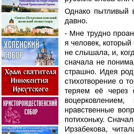
Однако пытливый 
давно.
- Мне трудно проан
я человек, который
не слышала, и, ког
сначала не понимал
страшно. Идея род
стихотворение о то
теряем её через 
воцерковлением
нравственные воп
потихоньку. Сначал
Ирзабекова, читал