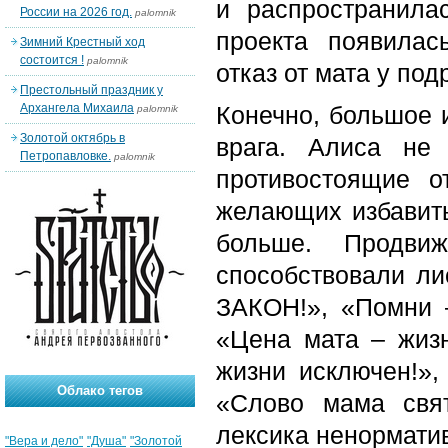
и распространила
России на 2026 год.
palomnik
проекта появилас
Зимний Крестный ход
состоится !
palomnik
отказ от мата у под
Престольный праздник у
Архангела Михаила
Конечно, большое 
palomnik
Золотой октябрь в
врага. Алиса не
Петропавловке.
palomnik
противостоящие 
желающих избавить
больше. Продви
способствовали ли
ЗАКОН!», «Помни 
«Цена мата – жизн
жизни исключен!»,
Облако тегов
«Слово мама свят
лексика ненормати
"Вера и дело"
"Душа"
"Золотой