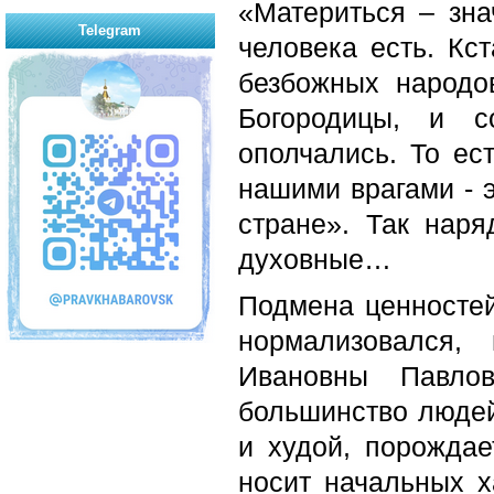
«Материться – зна
Telegram
человека есть. Кс
безбожных народо
Богородицы, и с
ополчались. То ес
нашими врагами - э
стране». Так нар
духовные…
Подмена ценностей
нормализовался,
Ивановны Павло
большинство людей
и худой, порождае
носит начальных х