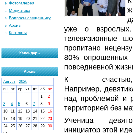
К
Фотогалерея
ж
Медиатека
д
Вопросы священнику
Архив
уже о взрослых.
Контакты
телевизионные шо
пропитано нецензу
Календарь
80% опрошенных р
повседневной жизн
Архив
К счасть
Август
-
2026
Например, девятик
пн
вт
ср
чт
пт
сб
вс
1
2
над проблемой и 
3
4
5
6
7
8
9
территорией без ма
10
11
12
13
14
15
16
Ученица девят
17
18
19
20
21
22
23
24
25
26
27
28
29
30
инициатор этой иде