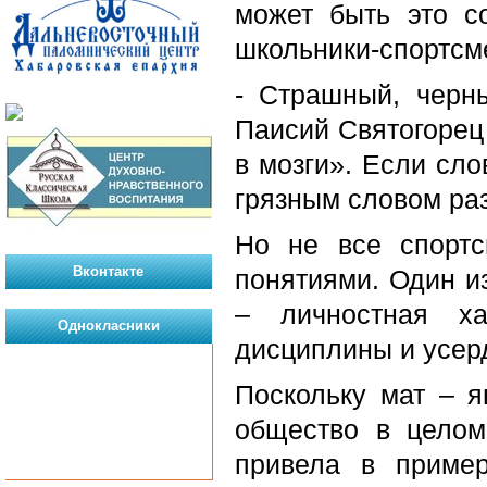
может быть это с
школьники-спортс
- Страшный, черн
Паисий Святогорец 
в мозги». Если сло
грязным словом раз
Но не все спорт
Вконтакте
понятиями. Один и
– личностная ха
Однокласники
дисциплины и усер
Поскольку мат – я
общество в целом
привела в пример