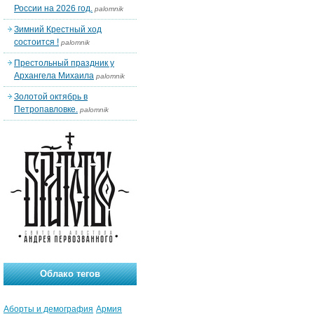
России на 2026 год.
palomnik
Зимний Крестный ход
состоится !
palomnik
Престольный праздник у
Архангела Михаила
palomnik
Золотой октябрь в
Петропавловке.
palomnik
Облако тегов
Аборты и демография
Армия