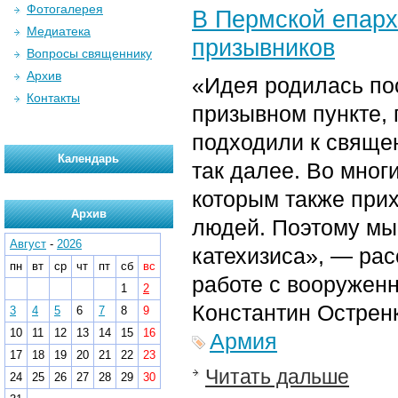
Фотогалерея
В Пермской епарх
Медиатека
призывников
Вопросы священнику
Архив
«Идея родилась пос
Контакты
призывном пункте, 
подходили к священ
Календарь
так далее. Во мног
которым также при
Архив
людей. Поэтому мы 
Август
-
2026
катехизиса», — рас
пн
вт
ср
чт
пт
сб
вс
работе с вооружен
1
2
Константин Острен
3
4
5
6
7
8
9
10
11
12
13
14
15
16
Армия
17
18
19
20
21
22
23
Читать дальше
24
25
26
27
28
29
30