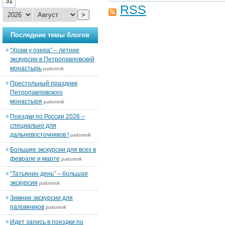
31
RSS
>
Последние темы блогов
“Храм у озера” – летние
экскурсии в Петропавловский
монастырь
palomnik
Престольный праздник
Петропавловского
монастыря
palomnik
Поездки по России 2026 –
специально для
дальневосточников !
palomnik
Большие экскурсии для всех в
феврале и марте
palomnik
“Татьянин день” – большая
экскурсия
palomnik
Зимние экскурсии для
паломников
palomnik
Идет запись в поездки по