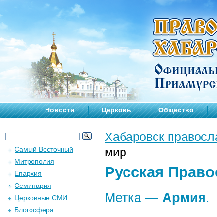
Новости
Церковь
Общество
Хабаровск правосл
Самый Восточный
мир
Митрополия
Русская Право
Епархия
Семинария
Метка —
Армия
.
Церковные СМИ
Блогосфера