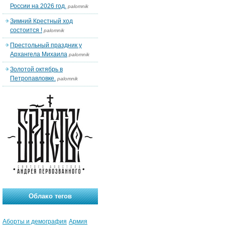
России на 2026 год.
palomnik
Зимний Крестный ход
состоится !
palomnik
Престольный праздник у
Архангела Михаила
palomnik
Золотой октябрь в
Петропавловке.
palomnik
Облако тегов
Аборты и демография
Армия