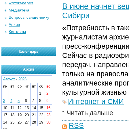
Фотогалерея
В июне начнет ве
Медиатека
Сибири
Вопросы священнику
Архив
«Потребность в та
Контакты
журналистам архие
пресс-конференции
Календарь
Сейчас в радиоэфи
передач, направле
Архив
только на правосла
Август
-
2026
аналитические про
пн
вт
ср
чт
пт
сб
вс
культурной жизнью 
1
2
Интернет и СМИ
3
4
5
6
7
8
9
10
11
12
13
14
15
16
Читать дальше
17
18
19
20
21
22
23
24
25
26
27
28
29
30
RSS