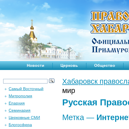
Новости
Церковь
Общество
Хабаровск правосл
Самый Восточный
мир
Митрополия
Русская Право
Епархия
Семинария
Метка —
Интерне
Церковные СМИ
Блогосфера