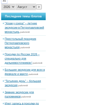
31
>
Последние темы блогов
“Храм у озера” – летние
экскурсии в Петропавловский
монастырь
palomnik
Престольный праздник
Петропавловского
монастыря
palomnik
Поездки по России 2026 –
специально для
дальневосточников !
palomnik
Большие экскурсии для всех в
феврале и марте
palomnik
“Татьянин день” – большая
экскурсия
palomnik
Зимние экскурсии для
паломников
palomnik
Идет запись в поездки по