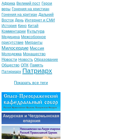
Африка
Великий пост
Герои
веры
Гонения на христиан
Гонения на хритиан
Дальний
Восток
День
Интернет и СМИ
История
Кино
Китай
Культура
Комментарии
Медицина
Межсоборное
присутствие
Мигранты
Милосердие
Миссия
Молодежка
Монашество
Новости
Новость
Образование
Общество
ОПК
Память
Патриарх
Патириарх
Показать все теги