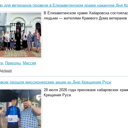
ю для ветеранов провели в Елизаветинском храме накануне Дня 
В Елизаветинском храме Хабаровска состоялас
людьми — жителями Краевого Дома ветеранов 
ти
,
Приходы
,
Миссия
 дальше
вске прошли миссионерские акции ко Дню Крещения Руси
28 июля 2026 года прихожане хабаровских хра
Крещения Руси.