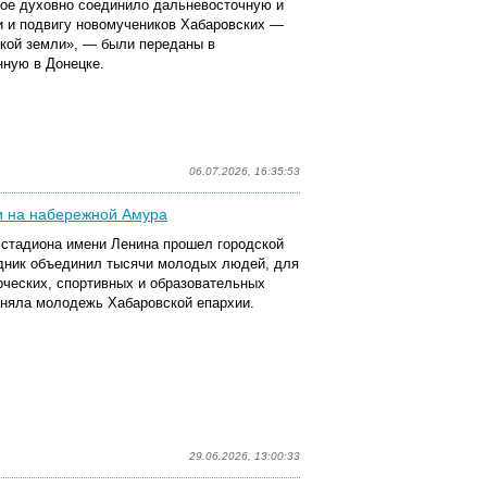
рое духовно соединило дальневосточную и
и и подвигу новомучеников Хабаровских —
кой земли», — были переданы в
ную в Донецке.
06.07.2026, 16:35:53
и на набережной Амура
 стадиона имени Ленина прошел городской
дник объединил тысячи молодых людей, для
рческих, спортивных и образовательных
иняла молодежь Хабаровской епархии.
29.06.2026, 13:00:33