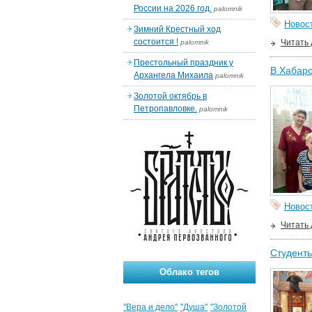
России на 2026 год.
palomnik
Новос
Зимний Крестный ход
состоится !
Читать
palomnik
Престольный праздник у
В Хабар
Архангела Михаила
palomnik
Золотой октябрь в
Петропавловке.
palomnik
Новос
Читать
Студенты
Облако тегов
"Вера и дело"
"Душа"
"Золотой