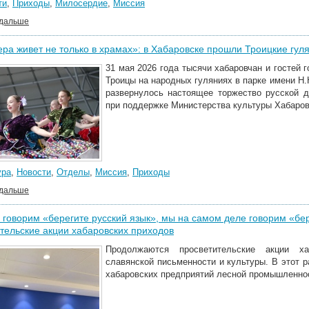
ти
,
Приходы
,
Милосердие
,
Миссия
 дальше
ра живет не только в храмах»: в Хабаровске прошли Троицкие гул
31 мая 2026 года тысячи хабаровчан и гостей
Троицы на народных гуляниях в парке имени Н
развернулось настоящее торжество русской д
при поддержке Министерства культуры Хабаровс
ура
,
Новости
,
Отделы
,
Миссия
,
Приходы
 дальше
 говорим «берегите русский язык», мы на самом деле говорим «бе
тельские акции хабаровских приходов
Продолжаются просветительские акции х
славянской письменности и культуры. В этот 
хабаровских предприятий лесной промышленнос