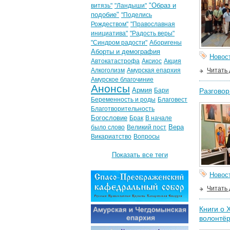
"Образ и
витязь"
"Ландыши"
подобие"
"Поделись
Рождеством"
"Православная
инициатива"
"Радость веры"
"Синдром радости"
Аборигены
Аборты и демография
Новос
Автокатастрофа
Аксиос
Акция
Алкоголизм
Амурская епархия
Читать
Амурское благочиние
Анонсы
Армия
Бари
Разговор
Беременность и роды
Благовест
Благотворительность
Богословие
Брак
В начале
Вера
было слово
Великий пост
Викариатство
Вопросы
Показать все теги
Новос
Читать
Книги о 
волонтё