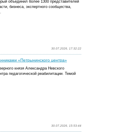
орый объединил
более 1300 представителей
сти, бизнеса, экспертного сообщества,
.
30.07.2026, 17:32:22
танниками «Петрынинского центра»
оверного князя Александра Невского
нтр
а
педагогической реабилитации
. Темой
30.07.2026, 15:53:44