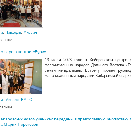
ти
,
Приходы
,
Миссия
 дальше
 о вере в центре «Бури»
13 июля 2026 года в Хабаровском центре р
малочисленных народов Дальнего Востока «Б
семьи негидальцев. Встречу провел руков
малочисленными народами Хабаровской епархи
ти
,
Миссия
,
КМНС
 дальше
Хабаровских новомучениках переданы в православную библиотеку
ра Марии Пироговой