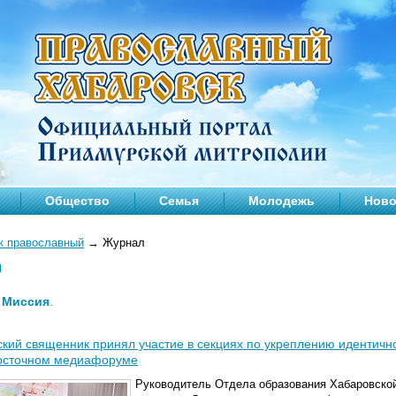
Общество
Семья
Молодежь
Ново
к православный
→
Журнал
л
—
Миссия
.
кий священник принял участие в секциях по укреплению идентично
осточном медиафоруме
Руководитель
Отдела образования Хабаровской