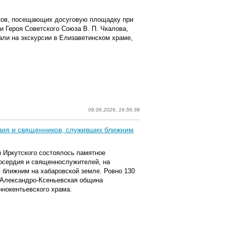
иков, посещающих досуговую площадку при
 Героя Советского Союза В. П. Чкалова,
ли на экскурсии в Елизаветинском храме,
08.06.2026, 16:56:38
рдия и священников, служивших ближним
я Иркутского состоялось памятное
осердия и священнослужителей, на
 ближним на хабаровской земле.
Ровно 130
а Александро-Ксеньевская община
нокентьевского храма.