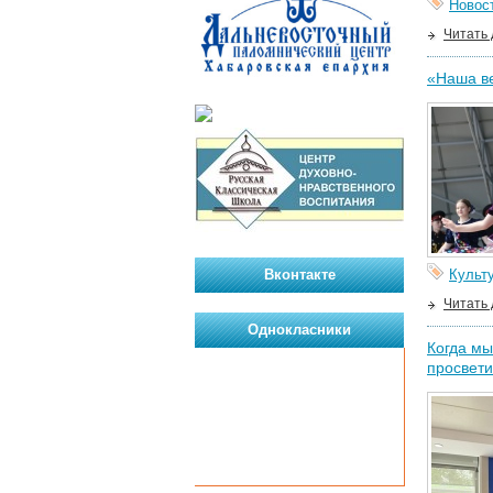
Новос
Читать
«Наша ве
Вконтакте
Культ
Читать
Однокласники
Когда мы
просвети