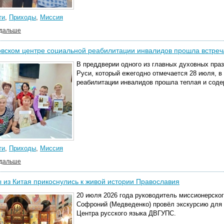
ти
,
Приходы
,
Миссия
 дальше
овском центре социальной реабилитации инвалидов прошла встре
В преддверии одного из главных духовных пра
Руси, который ежегодно отмечается 28 июля, в
реабилитации инвалидов прошла теплая и соде
ти
,
Приходы
,
Миссия
 дальше
 из Китая прикоснулись к живой истории Православия
20 июля 2026 года руководитель миссионерско
Софроний (Медведенко) провёл экскурсию для
Центра русского языка ДВГУПС.