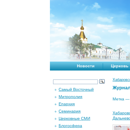
Новости
Церковь
Хабаровс
Журна
Самый Восточный
Митрополия
Метка 
Епархия
Семинария
Хабаровс
Дальнев
Церковные СМИ
Блогосфера