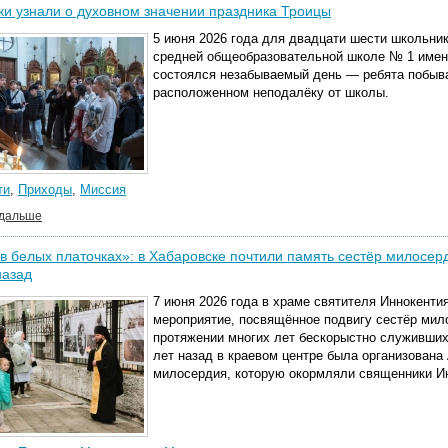
и узнали о духовном значении праздника Троицы
5 июня 2026 года для двадцати шести школьн
средней общеобразовательной школе № 1 имени
состоялся незабываемый день — ребята побыва
расположенном неподалёку от школы.
ти
,
Приходы
,
Миссия
 дальше
в белых платочках»: в Хабаровске почтили память сестёр милосе
назад
7 июня 2026 года в храме святителя Иннокенти
мероприятие, посвящённое подвигу сестёр мил
протяжении многих лет бескорыстно служивших
лет назад в краевом центре была организован
милосердия, которую окормляли священники Ин