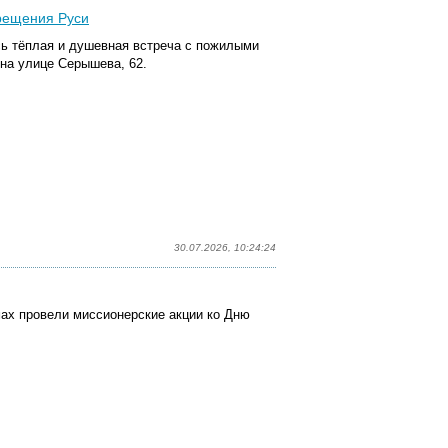
Крещения Руси
ь тёплая и душевная встреча с пожилыми
на улице Серышева, 62.
30.07.2026, 10:24:24
мах провели миссионерские
акци
и ко Дню