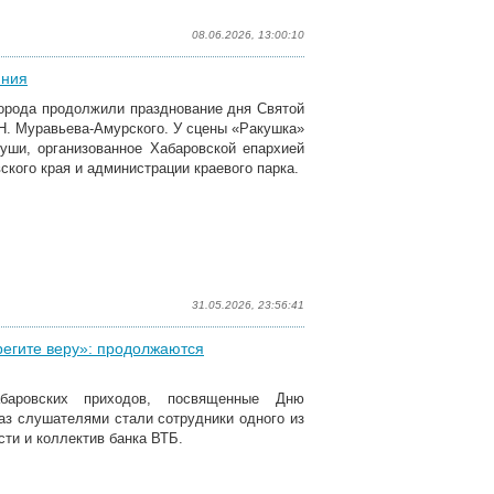
08.06.2026, 13:00:10
яния
 города продолжили празднование дня Святой
.Н. Муравьева-Амурского. У сцены «Ракушка»
уши, организованное Хабаровской епархией
кого края и администрации краевого парка.
31.05.2026, 23:56:41
регите веру»: продолжаются
абаровских приходов, посвященные Дню
раз слушателями стали сотрудники одного из
ти и коллектив банка ВТБ.