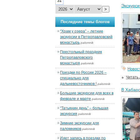
31
Экскурси
>
Последние темы блогов
“Храм у озера” – летние
экскурсии в Петропавловский
монастырь
palomnik
Престольный праздник
Петропавловского
монастыря
palomnik
Новос
Поездки по России 2026 –
Читать
специально для
дальневосточников !
palomnik
В Хабаро
Большие экскурсии для всех в
феврале и марте
palomnik
“Татьянин день” – большая
экскурсия
palomnik
Зимние экскурсии для
паломников
palomnik
Идет запись в поездки по