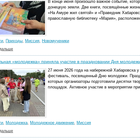
В конце июня произошло важное событие, кото
донецкую земли. Две книги, посвящённые жизн
«На Амуре жил святой» и «Праведник Хабаровс
православную библиотеку «Мария», расположен
ти
,
Приходы
,
Миссия
,
Новомученики
 дальше
льная «молодежка» приняла участие в праздновании Дня молодеж
27 июня 2026 года на набережной Хабаровска у
фестиваль, посвященный Дню молодежи. Праз
которых организаторы подготовили десятки тво
площадок. Активное участие в мероприятии пр
ти
,
Молодежка
,
Молодежное движение
,
Миссия
 дальше