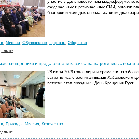
участие в Дальневосточном медиафоруме, кот
федеральных и региональных СМИ, органов вла
блогеров и молодых специалистов медиасферы
ти
,
Миссия
,
Образование
,
Церковь
,
Общество
 дальше
кие священники и представители казачества встретились с воспи
28 июля 2026 года клирики храма святого благ
встретились с воспитанниками Хабаровского
це
встречи стал праздник - День Крещения Руси.
ти
,
Приходы
,
Миссия
,
Казачество
 дальше