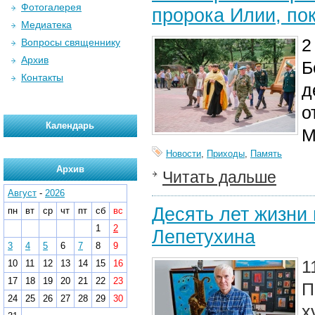
Фотогалерея
пророка Илии, по
Медиатека
2
Вопросы священнику
Архив
Б
Контакты
д
о
Календарь
М
Новости
,
Приходы
,
Память
Архив
Читать дальше
Август
-
2026
Десять лет жизни
пн
вт
ср
чт
пт
сб
вс
1
2
Лепетухина
3
4
5
6
7
8
9
1
10
11
12
13
14
15
16
17
18
19
20
21
22
23
П
24
25
26
27
28
29
30
х