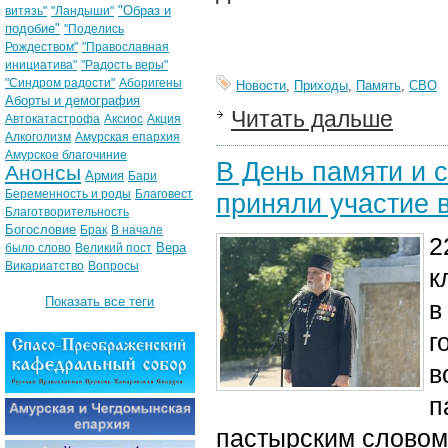
"Образ и
витязь"
"Ландыши"
подобие"
"Поделись
Рождеством"
"Православная
инициатива"
"Радость веры"
"Синдром радости"
Аборигены
Новости
,
Приходы
,
Память
,
СВО
Аборты и демография
Читать дальше
Автокатастрофа
Аксиос
Акция
Алкоголизм
Амурская епархия
Амурское благочиние
В День памяти и 
Анонсы
Армия
Бари
Беременность и роды
Благовест
приняли участие 
Благотворительность
Богословие
Брак
В начале
2
Вера
было слово
Великий пост
Викариатство
Вопросы
к
Показать все теги
в
г
в
п
пастырским словом