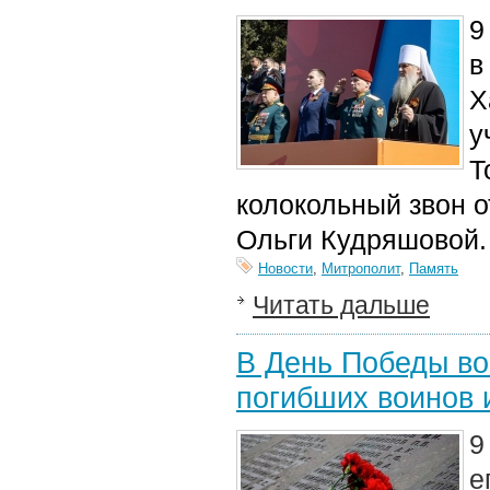
9
в
Х
у
Т
колокольный звон о
Ольги Кудряшовой.
Новости
,
Митрополит
,
Память
Читать дальше
В День Победы во
погибших воинов 
9
е