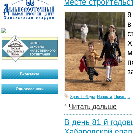
месте строительс
9
в
с
Х
м
п
з
Вконтакте
Однокласники
Храм Победы
,
Новости
,
Приходы
,
Читать дальше
В день 81-й годо
Хабаровской епар