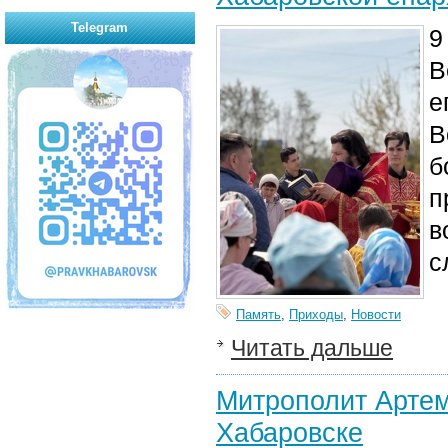
Telegram
9
В
е
В
б
п
в
с
Память
,
Приходы
,
Новости
Читать дальше
Митрополит Артем
Хабаровске