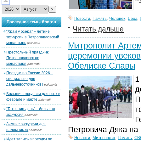
31
>
Новости
,
Память
,
Человек
,
Вера
,
Последние темы блогов
Читать дальше
“Храм у озера” – летние
экскурсии в Петропавловский
монастырь
Митрополит Артем
palomnik
Престольный праздник
церемонии увеков
Петропавловского
Обелиске Славы
монастыря
palomnik
Поездки по России 2026 –
1
специально для
дальневосточников !
palomnik
д
Большие экскурсии для всех в
П
феврале и марте
palomnik
т
“Татьянин день” – большая
экскурсия
palomnik
Г
Зимние экскурсии для
Петровича Дяка на
паломников
palomnik
Новости
,
Митрополит
,
Память
,
СВ
Идет запись в поездки по