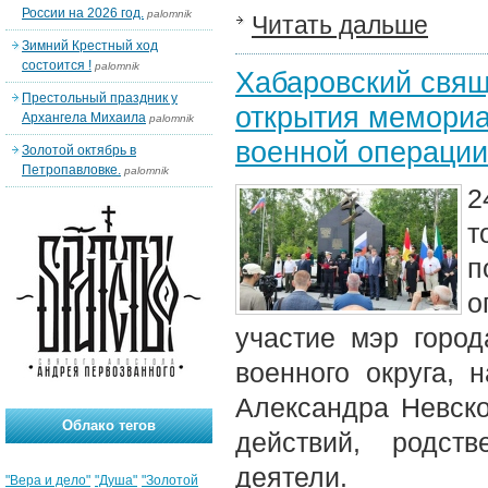
России на 2026 год.
palomnik
Читать дальше
Зимний Крестный ход
состоится !
palomnik
Хабаровский свящ
Престольный праздник у
открытия мемориа
Архангела Михаила
palomnik
военной операции
Золотой октябрь в
Петропавловке.
palomnik
2
т
п
о
участие мэр город
военного округа, 
Александра Невско
Облако тегов
действий, родст
деятели.
"Вера и дело"
"Душа"
"Золотой