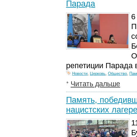
Парада
6
П
с
Б
О
репетиции Парада в
Новости
,
Церковь
,
Общество
,
Пам
Читать дальше
Память, победивш
нацистских лагер
1
Б