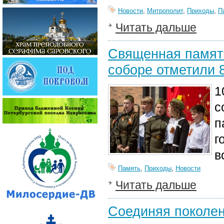
Новости
,
Митрополит
,
Приходы
,
П
Читать дальше
Священная память
соборе отметили 
1
с
п
г
в
Память
,
Приходы
,
Новости
Читать дальше
Соединяя поколен