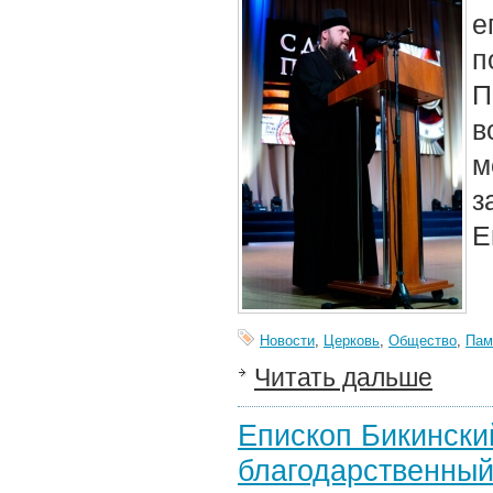
е
п
в
м
з
Е
Новости
,
Церковь
,
Общество
,
Пам
Читать дальше
Епископ Бикинск
благодарственный