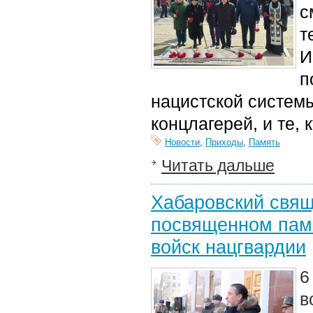
с
т
И
п
нацистской системы
концлагерей, и те, к
Новости
,
Приходы
,
Память
Читать дальше
Хабаровский свящ
посвященном памя
войск нацгвардии
6
в