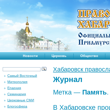
Новости
Церковь
Общество
Хабаровск правосл
Самый Восточный
Журнал
Митрополия
Епархия
Метка —
Память
.
Семинария
Церковные СМИ
В Хабаровске про
Блогосфера