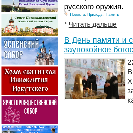
русского оружия.
Новости
,
Приходы
,
Память
Читать дальше
В День памяти и 
заупокойное бого
2
В
Х
з
к