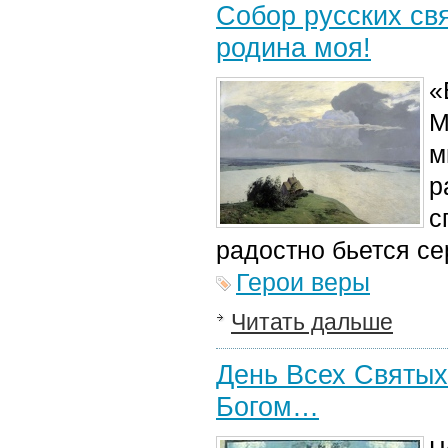
Собор русских св
родина моя!
«
М
м
р
с
радостно бьется се
Герои веры
Читать дальше
День Всех Святых
Богом…