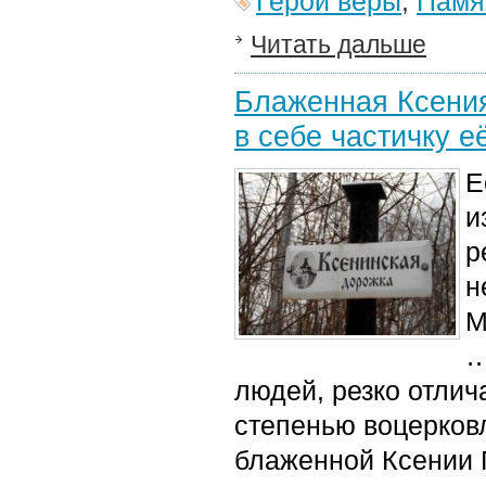
Герои веры
,
Памя
Читать дальше
Блаженная Ксения
в себе частичку е
Е
и
р
н
М
…
людей, резко отли
степенью воцерков
блаженной Ксении П