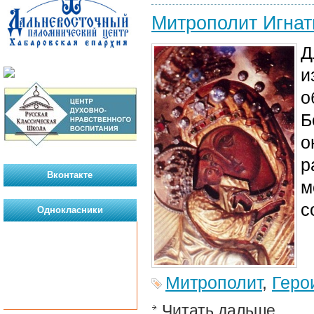
Митрополит Игнати
Д
и
о
Б
о
р
Вконтакте
м
с
Однокласники
Митрополит
,
Геро
Читать дальше