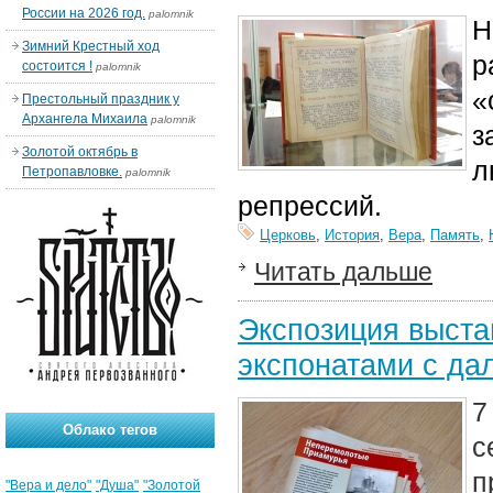
России на 2026 год.
palomnik
Н
Зимний Крестный ход
р
состоится !
palomnik
«
Престольный праздник у
Архангела Михаила
palomnik
з
Золотой октябрь в
л
Петропавловке.
palomnik
репрессий.
Церковь
,
История
,
Вера
,
Память
,
Читать дальше
Экспозиция выст
экспонатами с да
7
Облако тегов
с
п
"Вера и дело"
"Душа"
"Золотой