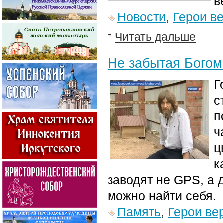
в
Новости
,
Герои в
Читать дальше
Не забытая Богом
Г
с
п
ч
ц
к
заводят не GPS, а 
можно найти себя.
Память
,
Герои ве