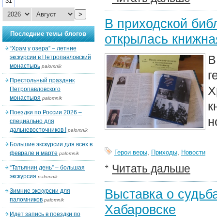
31
>
В приходской биб
Последние темы блогов
открылась книжна
“Храм у озера” – летние
В
экскурсии в Петропавловский
монастырь
palomnik
г
Престольный праздник
Х
Петропавловского
монастыря
palomnik
к
Поездки по России 2026 –
н
специально для
дальневосточников !
palomnik
Большие экскурсии для всех в
Герои веры
,
Приходы
,
Новости
феврале и марте
palomnik
Читать дальше
“Татьянин день” – большая
экскурсия
palomnik
Выставка о судьб
Зимние экскурсии для
паломников
palomnik
Хабаровске
Идет запись в поездки по