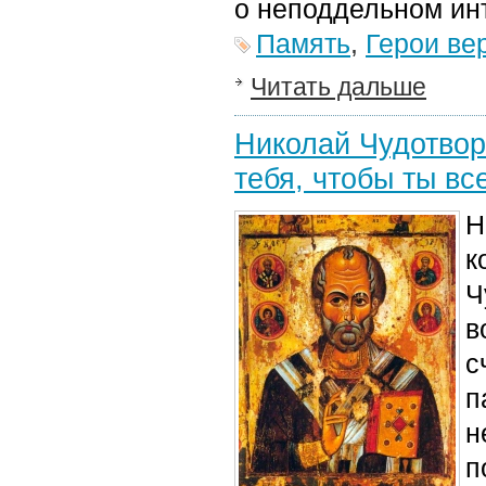
о неподдельном инт
Память
,
Герои ве
Читать дальше
Николай Чудотворе
тебя, чтобы ты вс
Н
к
Ч
в
с
п
н
п