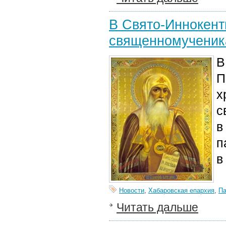
В Свято-Иннокент
священномученик
В
П
х
с
в
п
в
Новости
,
Хабаровская епархия
,
Па
Читать дальше