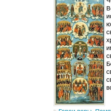
Ч
В
и
ю
с
х
и
с
Б
с
с
в