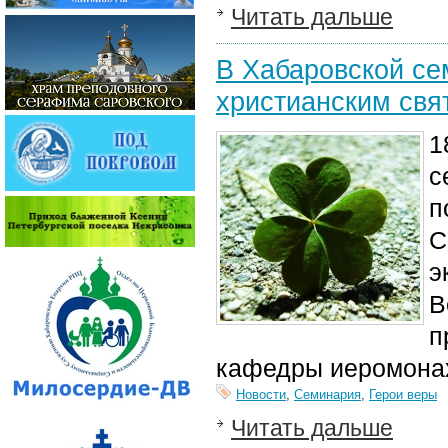
Читать дальше
В Хабаровской се
христианским св
1
с
п
С
э
В
п
кафедры иеромонах
Новости
,
Семинария
,
Герои веры
Читать дальше