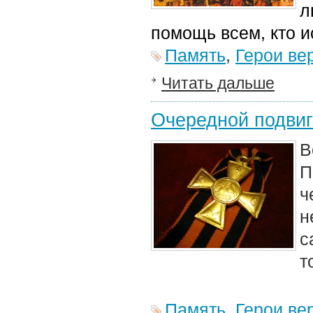
л
помощь всем, кто и
Память
,
Герои ве
Читать дальше
Очередной подвиг
В
П
ч
н
с
т
Память
,
Герои ве