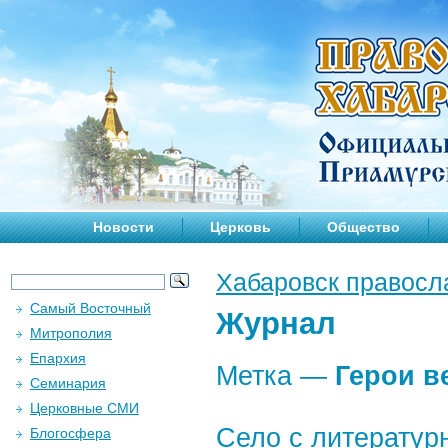
Новости
Церковь
Общество
Хабаровск правосл
Самый Восточный
Журнал
Митрополия
Епархия
Метка —
Герои в
Семинария
Церковные СМИ
Село с литератур
Блогосфера