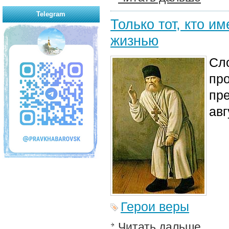
Telegram
Только тот, кто и
жизнью
Cл
пр
пре
авг
Герои веры
Читать дальше