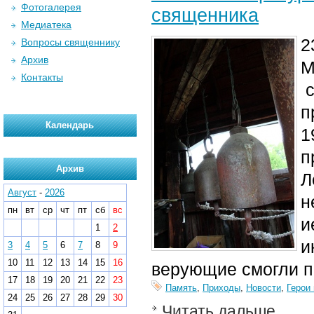
Фотогалерея
священника
Медиатека
2
Вопросы священнику
Архив
М
Контакты
с
п
Календарь
1
п
Архив
Л
Август
-
2026
н
пн
вт
ср
чт
пт
сб
вс
и
1
2
и
3
4
5
6
7
8
9
10
11
12
13
14
15
16
верующие смогли п
17
18
19
20
21
22
23
Память
,
Приходы
,
Новости
,
Герои
24
25
26
27
28
29
30
Читать дальше