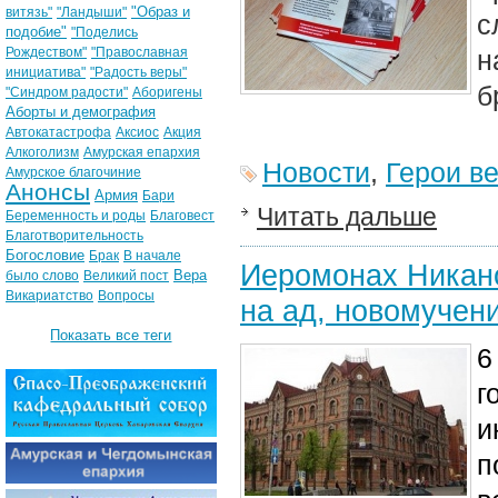
"Образ и
витязь"
"Ландыши"
с
подобие"
"Поделись
Рождеством"
"Православная
н
инициатива"
"Радость веры"
б
"Синдром радости"
Аборигены
Аборты и демография
Автокатастрофа
Аксиос
Акция
Алкоголизм
Амурская епархия
Новости
,
Герои в
Амурское благочиние
Анонсы
Армия
Бари
Читать дальше
Беременность и роды
Благовест
Благотворительность
Богословие
Брак
В начале
Иеромонах Никано
Вера
было слово
Великий пост
Викариатство
Вопросы
на ад, новомучен
Показать все теги
6
г
и
п