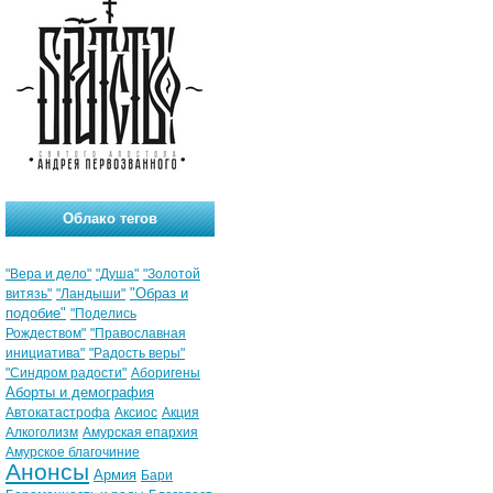
Облако тегов
"Вера и дело"
"Душа"
"Золотой
"Образ и
витязь"
"Ландыши"
подобие"
"Поделись
Рождеством"
"Православная
инициатива"
"Радость веры"
"Синдром радости"
Аборигены
Аборты и демография
Автокатастрофа
Аксиос
Акция
Алкоголизм
Амурская епархия
Амурское благочиние
Анонсы
Армия
Бари