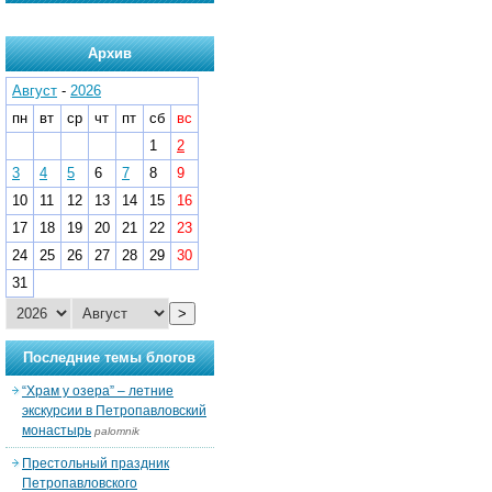
Архив
Август
-
2026
пн
вт
ср
чт
пт
сб
вс
1
2
3
4
5
6
7
8
9
10
11
12
13
14
15
16
17
18
19
20
21
22
23
24
25
26
27
28
29
30
31
>
Последние темы блогов
“Храм у озера” – летние
экскурсии в Петропавловский
монастырь
palomnik
Престольный праздник
Петропавловского