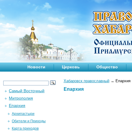
Новости
Церковь
Общество
Хабаровск православный
→
Епархия
Епархия
Самый Восточный
Митрополия
Епархия
Архипастыри
Обители и Приходы
Карта приходов