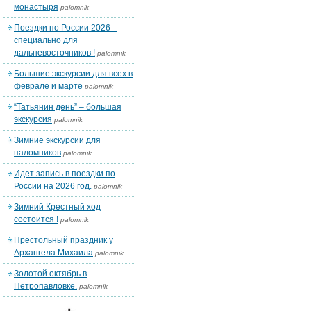
монастыря
palomnik
Поездки по России 2026 –
специально для
дальневосточников !
palomnik
Большие экскурсии для всех в
феврале и марте
palomnik
“Татьянин день” – большая
экскурсия
palomnik
Зимние экскурсии для
паломников
palomnik
Идет запись в поездки по
России на 2026 год.
palomnik
Зимний Крестный ход
состоится !
palomnik
Престольный праздник у
Архангела Михаила
palomnik
Золотой октябрь в
Петропавловке.
palomnik