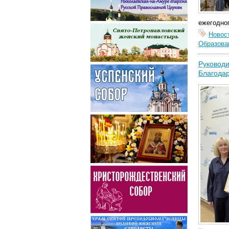
ежегодног
Новос
Образова
Руководи
Благодар