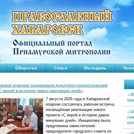
Общество
Семья
Молодежь
Ново
вской епархии поддержали культурно-патриотический
С верой в историю давно минувших дней»
06
7 августа 2026 года в Хабаровской
при
епархии состоялась рабочая встреча,
посвящённая реализации нового
1
проекта «С верой в историю давно
сем
минувших дней». Инициатива была
кур
предложена заместителем
председателя городского совета по