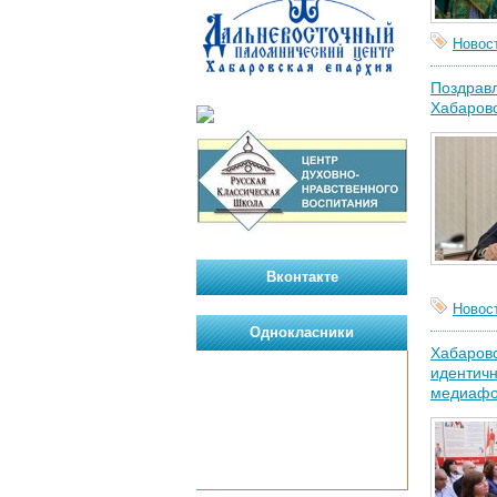
Новос
Поздрав
Хабаровс
Вконтакте
Новос
Однокласники
Хабаровс
идентичн
медиаф