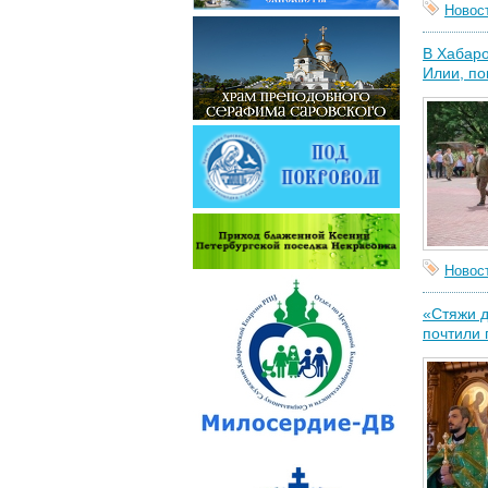
Новос
В Хабаро
Илии, по
Новос
«Стяжи д
почтили 