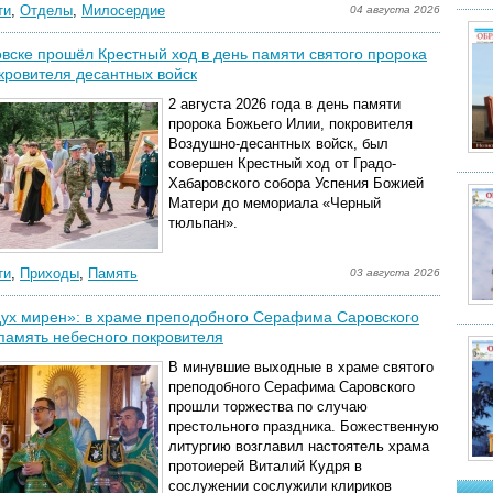
ти
,
Отделы
,
Милосердие
04 августа 2026
вске прошёл Крестный ход в день памяти святого пророка
кровителя десантных войск
2 августа 2026
года в день памяти
пророка Божьего Илии, покровителя
Воздушно-десантных войск, был
совершен Крестный ход от Градо-
Хабаровского собора Успения Божией
Матери до мемориала «Черный
тюльпан».
ти
,
Приходы
,
Память
03 августа 2026
ух мирен»: в храме преподобного Серафима Саровского
память небесного покровителя
В минувшие выходные в храме
святого
преподобного Серафима Саровского
прошли торжества по случаю
престольного праздника. Божественную
литургию возглавил настоятель храма
протоиерей Виталий Кудря
в
сослужении
сослужили клирик
ов