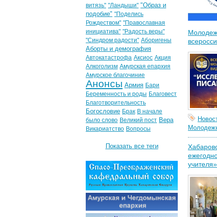
"Образ и
витязь"
"Ландыши"
подобие"
"Поделись
Рождеством"
"Православная
инициатива"
"Радость веры"
Молодеж
"Синдром радости"
Аборигены
всеросси
Аборты и демография
Автокатастрофа
Аксиос
Акция
Алкоголизм
Амурская епархия
Амурское благочиние
Анонсы
Армия
Бари
Беременность и роды
Благовест
Благотворительность
Богословие
Брак
В начале
Новос
Вера
было слово
Великий пост
Молодежн
Викариатство
Вопросы
Показать все теги
Хабаровс
ежегодно
учителя»