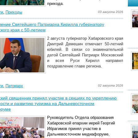
прихода.
ти
,
Приходы
03 августа 2026
ление Святейшего Патриарха Кирилла губернатору
кого края с 50-летием
2 августа губернатор Хабаровского края
Дмитрий Демешин отмечает 50-летний
юбилей. В связи со знаменательной
датой Святейший Патриарх Московский
и всея Руси Кирилл направил
поздравление главе региона.
ти
,
Патриарх
02 августа 2026
кий священник принял участие в секциях по укреплению
ости и развитию туризма на Дальневосточном
оруме
Руководитель
Отдела образования
Хабаровской епархии иерей Георгий
Ибрагимов принял участие в
Дальневосточном медиафоруме,