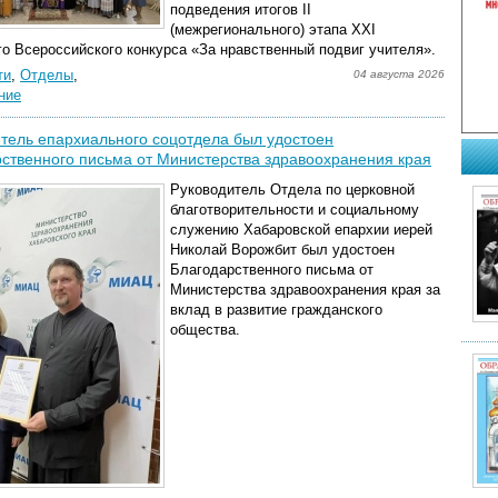
подведения итогов II
(межрегионального) этапа XXI
о Всероссийского конкурса «За нравственный подвиг учителя».
ти
,
Отделы
,
04 августа 2026
ние
тель епархиального соцотдела был удостоен
ственного письма от Министерства здравоохранения края
Руководитель Отдела по церковной
благотворительности и социальному
служению Хабаровской епархии иерей
Николай Ворожбит был удостоен
Благодарственного письма от
Министерства здравоохранения края за
вклад в развитие гражданского
общества.