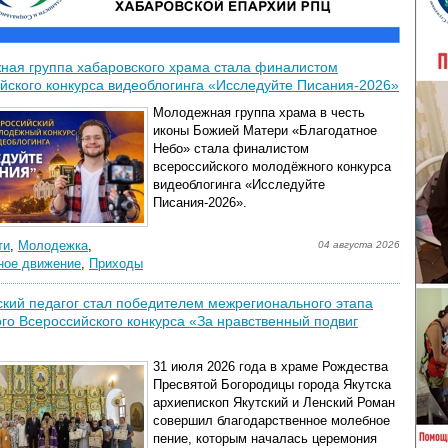
ная группа хабаровского храма стала финалистом
йского конкурса видеоблогинга «Исследуйте Писания-2026»
Молодежная группа храма в честь
иконы Божией Матери «Благодатное
Небо» стала финалистом
всероссийского молодёжного конкурса
видеоблогинга «Исследуйте
Писания-2026».
ти
,
Молодежка
,
04 августа 2026
ое движение
,
Приходы
кий педагог стал победителем межрегионального этапа
го Всероссийского конкурса «За нравственный подвиг
31 июля 2026 года в храме Рождества
Пресвятой Богородицы города Якутска
архиепископ Якутский и Ленский Роман
совершил благодарственное молебное
пение, которым началась церемония