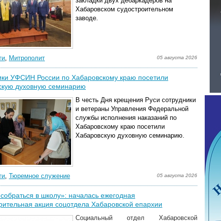
закладки двух дебаркадеров на
Хабаровском судостроительном
заводе.
ти
,
Митрополит
05 августа 2026
ики УФСИН России по Хабаровскому краю посетили
скую духовную семинарию
В честь Дня крещения Руси сотрудники
и ветераны Управления Федеральной
службы исполнения наказаний по
Хабаровскому краю посетили
Хабаровскую духовную семинарию.
ти
,
Тюремное служение
05 августа 2026
собраться в школу»: началась ежегодная
рительная акция соцотдела Хабаровской епархии
Социальный отдел Хабаровской