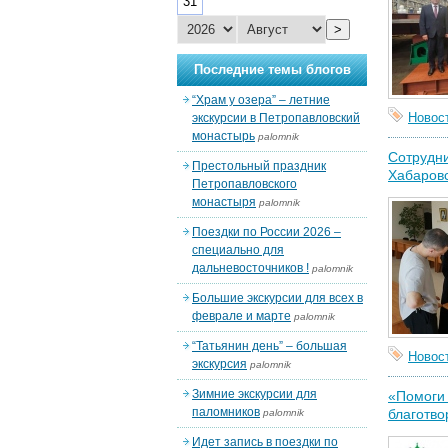
31
>
Последние темы блогов
“Храм у озера” – летние
Новос
экскурсии в Петропавловский
монастырь
palomnik
Сотрудн
Престольный праздник
Хабаров
Петропавловского
монастыря
palomnik
Поездки по России 2026 –
специально для
дальневосточников !
palomnik
Большие экскурсии для всех в
феврале и марте
palomnik
“Татьянин день” – большая
Новос
экскурсия
palomnik
Зимние экскурсии для
«Помоги 
паломников
благотво
palomnik
Идет запись в поездки по