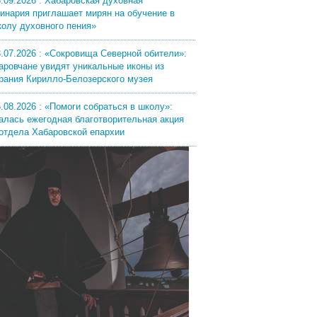
8.09.2026 : Хабаровская духовная
инария приглашает мирян на обучение в
олу духовного пения»
3.07.2026 : «Сокровища Северной обители»:
аровчане увидят уникальные иконы из
рания Кирилло-Белозерского музея
.08.2026 : «Помоги собраться в школу»:
алась ежегодная благотворительная акция
отдела Хабаровской епархии