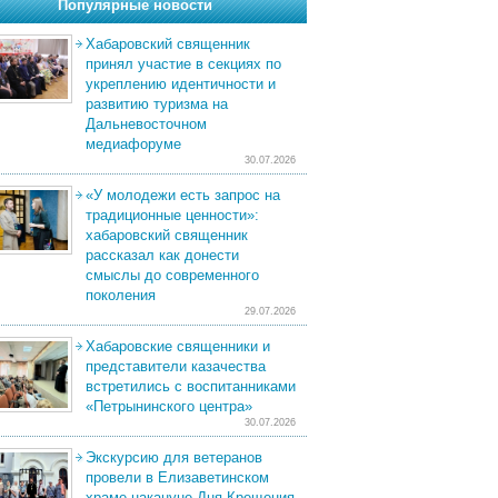
Популярные новости
Хабаровский священник
принял участие в секциях по
укреплению идентичности и
развитию туризма на
Дальневосточном
медиафоруме
30.07.2026
«У молодежи есть запрос на
традиционные ценности»:
хабаровский священник
рассказал как донести
смыслы до современного
поколения
29.07.2026
Хабаровские священники и
представители казачества
встретились с воспитанниками
«Петрынинского центра»
30.07.2026
Экскурсию для ветеранов
провели в Елизаветинском
храме накануне Дня Крещения