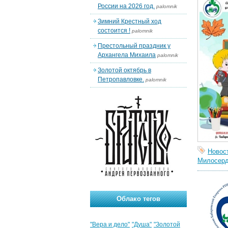
России на 2026 год.
palomnik
Зимний Крестный ход
состоится !
palomnik
Престольный праздник у
Архангела Михаила
palomnik
Золотой октябрь в
Петропавловке.
palomnik
Новос
Милосер
Облако тегов
"Вера и дело"
"Душа"
"Золотой