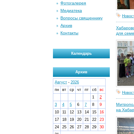
Фотогалерея
Медиатека
Новос
Вопросы священнику
Архив
Хабаровс
Контакты
для семе
Календарь
Архив
Август
-
2026
пн
вт
ср
чт
пт
сб
вс
Новос
1
2
Митропол
3
4
5
6
7
8
9
на Хабар
10
11
12
13
14
15
16
17
18
19
20
21
22
23
24
25
26
27
28
29
30