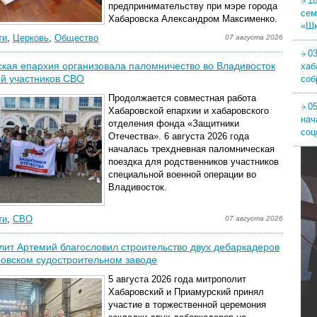
1
предпринимательству при мэре города
сем
Хабаровска Александром Максименко.
«Шк
ти
,
Церковь
,
Общество
07 августа 2026
0
кая епархия организовала паломничество во Владивосток
хаб
й участников СВО
соб
Продолжается совместная работа
05
Хабаровской епархии и хабаровского
нач
отделения фонда «Защитники
соц
Отечества». 6 августа 2026 года
началась трехдневная паломническая
поездка для родственников участников
специальной военной операции во
Владивосток.
ти
,
СВО
07 августа 2026
ит Артемий благословил строительство двух дебаркадеров
овском судостроительном заводе
5 августа 2026 года митрополит
Хабаровский и Приамурский принял
участие в торжественной церемония