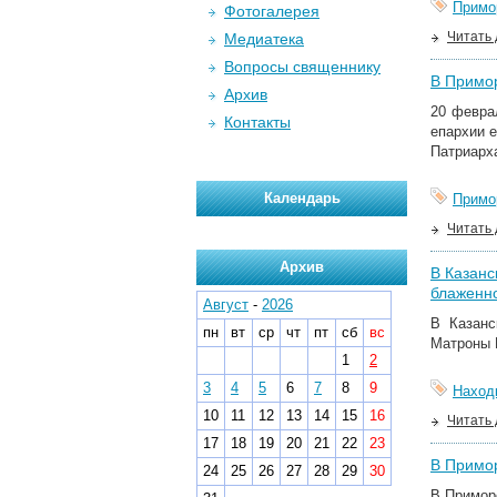
Примо
Фотогалерея
Читать
Медиатека
Вопросы священнику
В Примор
Архив
20 февра
Контакты
епархии 
Патриарх
Календарь
Примо
Читать
Архив
В Казанс
блаженн
Август
-
2026
В Казанс
пн
вт
ср
чт
пт
сб
вс
Матроны 
1
2
3
4
5
6
7
8
9
Наход
10
11
12
13
14
15
16
Читать
17
18
19
20
21
22
23
В Примор
24
25
26
27
28
29
30
В Примор