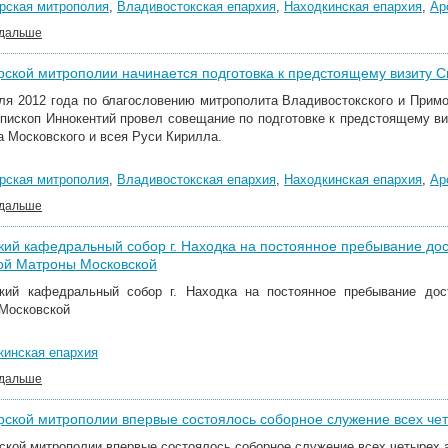
рская митрополия
,
Владивостокская епархия
,
Находкинская епархия
,
Ар
 дальше
ской митрополии начинается подготовка к предстоящему визиту 
ля 2012 года по благословению митрополита Владивостокского и Прим
епископ Иннокентий провел совещание по подготовке к предстоящему 
а Московского и всея Руси Кирилла.
рская митрополия
,
Владивостокская епархия
,
Находкинская епархия
,
Ар
 дальше
кий кафедральный собор г. Находка на постоянное пребывание до
ой Матроны Московской
кий кафедральный собор г. Находка на постоянное пребывание до
Московской
кинская епархия
 дальше
ской митрополии впервые состоялось соборное служение всех че
ской митрополии впервые состоялось соборное служение всех четырех 