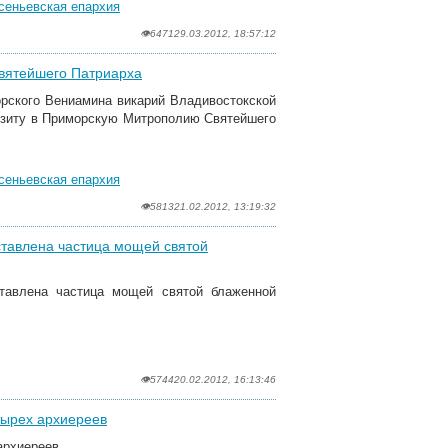
сеньевская епархия
👁6471
29.03.2012, 18:57:12
Святейшего Патриарха
орского Вениамина викарий Владивостокской
визиту в Приморскую Митрополию Святейшего
сеньевская епархия
👁5813
21.02.2012, 13:19:32
ставлена частица мощей святой
ставлена частица мощей святой блаженной
👁5744
20.02.2012, 16:13:46
тырех архиереев
архиереев