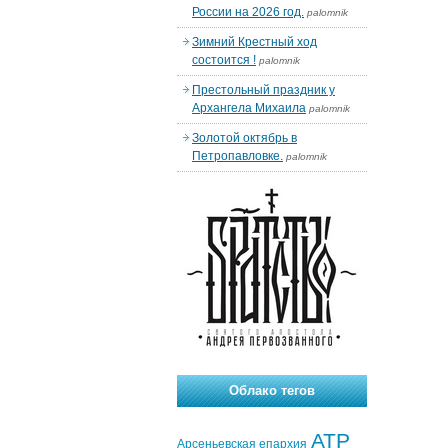
России на 2026 год.
palomnik
Зимний Крестный ход
состоится !
palomnik
Престольный праздник у
Архангела Михаила
palomnik
Золотой октябрь в
Петропавловке.
palomnik
Облако тегов
АТР
Арсеньевская епархия