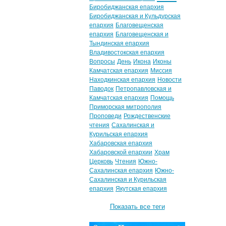
Биробиджанская епархия
Биробиджанская и Кульдурская
епархия
Благовещенская
епархия
Благовещенская и
Тындинская епархия
Владивостокская епархия
Вопросы
День
Икона
Иконы
Камчатская епархия
Миссия
Находкинская епархия
Новости
Паводок
Петропавловская и
Камчатская епархия
Помощь
Приморская митрополия
Проповеди
Рождественские
чтения
Сахалинская и
Курильская епархия
Хабаровская епархия
Хабаровской епархии
Храм
Церковь
Чтения
Южно-
Сахалинская епархия
Южно-
Сахалинская и Курильская
епархия
Якутская епархия
Показать все теги