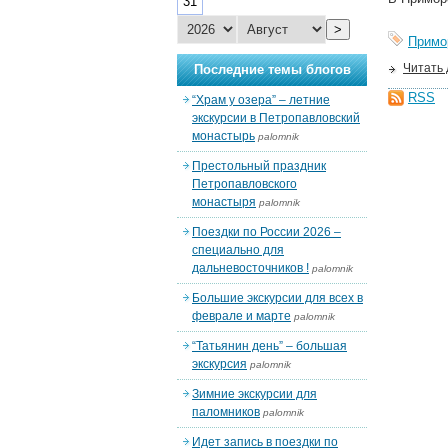
31
>
Примо
Читать
Последние темы блогов
RSS
“Храм у озера” – летние
экскурсии в Петропавловский
монастырь
palomnik
Престольный праздник
Петропавловского
монастыря
palomnik
Поездки по России 2026 –
специально для
дальневосточников !
palomnik
Большие экскурсии для всех в
феврале и марте
palomnik
“Татьянин день” – большая
экскурсия
palomnik
Зимние экскурсии для
паломников
palomnik
Идет запись в поездки по