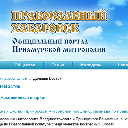
Общество
Семья
Молодежь
Ново
к православный
→
Дальний Восток
й Восток
—
Находкинская епархия
.
есных школах Приморской митрополии прошла Олимпиада по право
словению
митрополита Владивостокского и Приморского Вениамина, в бл
а по Православной культуре среди учеников воскресных школах.