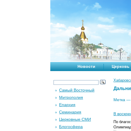
Новости
Церковь
Хабаровс
Дальни
Самый Восточный
Митрополия
Метка 
Епархия
Семинария
В воскр
Церковные СМИ
По благо
Блогосфера
Олимпиад