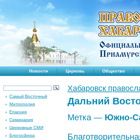
Новости
Церковь
Общество
Хабаровск правосл
Самый Восточный
Дальний Вост
Митрополия
Епархия
Метка —
Южно-Са
Семинария
Церковные СМИ
Благотворительна
Блогосфера