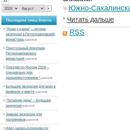
31
Южно-Сахалинска
>
Читать дальше
Последние темы блогов
“Храм у озера” – летние
RSS
экскурсии в Петропавловский
монастырь
palomnik
Престольный праздник
Петропавловского
монастыря
palomnik
Поездки по России 2026 –
специально для
дальневосточников !
palomnik
Большие экскурсии для всех в
феврале и марте
palomnik
“Татьянин день” – большая
экскурсия
palomnik
Зимние экскурсии для
паломников
palomnik
Идет запись в поездки по