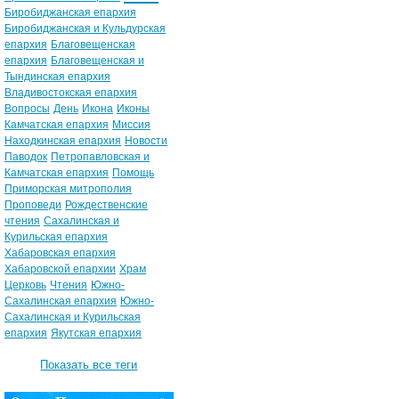
Биробиджанская епархия
Биробиджанская и Кульдурская
епархия
Благовещенская
епархия
Благовещенская и
Тындинская епархия
Владивостокская епархия
Вопросы
День
Икона
Иконы
Камчатская епархия
Миссия
Находкинская епархия
Новости
Паводок
Петропавловская и
Камчатская епархия
Помощь
Приморская митрополия
Проповеди
Рождественские
чтения
Сахалинская и
Курильская епархия
Хабаровская епархия
Хабаровской епархии
Храм
Церковь
Чтения
Южно-
Сахалинская епархия
Южно-
Сахалинская и Курильская
епархия
Якутская епархия
Показать все теги