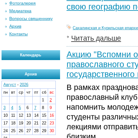
Фотогалерея
свою географию п
Медиатека
Вопросы священнику
Архив
Сахалинская и Курильская епархи
Контакты
Читать дальше
Акцию "Вспомни о
Календарь
православного ст
государственного
Архив
Август
-
2026
В рамках празднов
пн
вт
ср
чт
пт
сб
вс
православный клуб
1
2
напомнить молодеж
3
4
5
6
7
8
9
студенты различны
10
11
12
13
14
15
16
17
18
19
20
21
22
23
лекциями отправит
24
25
26
27
28
29
30
близким.