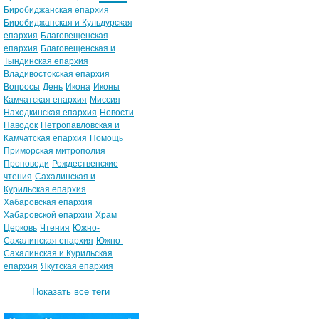
Биробиджанская епархия
Биробиджанская и Кульдурская
епархия
Благовещенская
епархия
Благовещенская и
Тындинская епархия
Владивостокская епархия
Вопросы
День
Икона
Иконы
Камчатская епархия
Миссия
Находкинская епархия
Новости
Паводок
Петропавловская и
Камчатская епархия
Помощь
Приморская митрополия
Проповеди
Рождественские
чтения
Сахалинская и
Курильская епархия
Хабаровская епархия
Хабаровской епархии
Храм
Церковь
Чтения
Южно-
Сахалинская епархия
Южно-
Сахалинская и Курильская
епархия
Якутская епархия
Показать все теги