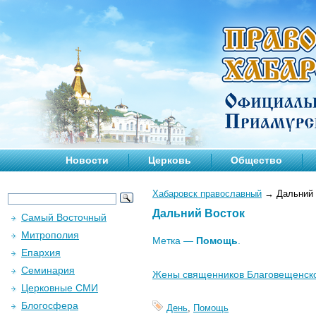
Новости
Церковь
Общество
Хабаровск православный
→
Дальний 
Дальний Восток
Самый Восточный
Митрополия
Метка —
Помощь
.
Епархия
Семинария
Жены священников Благовещенско
Церковные СМИ
Блогосфера
День
,
Помощь