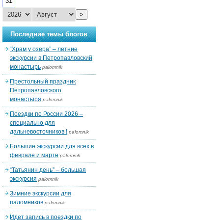
31
>
Последние темы блогов
“Храм у озера” – летние
экскурсии в Петропавловский
монастырь
palomnik
Престольный праздник
Петропавловского
монастыря
palomnik
Поездки по России 2026 –
специально для
дальневосточников !
palomnik
Большие экскурсии для всех в
феврале и марте
palomnik
“Татьянин день” – большая
экскурсия
palomnik
Зимние экскурсии для
паломников
palomnik
Идет запись в поездки по