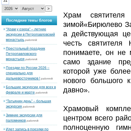
31
>
Храм святителя
Последние темы блогов
зимой«Бирюлево За
“Храм у озера” – летние
а действующая це
экскурсии в Петропавловский
монастырь
palomnik
честь святителя 
Престольный праздник
понимаете, он не 
Петропавловского
монастыря
palomnik
само здание пре
Поездки по России 2026 –
которой уже более
специально для
дальневосточников !
нового большого 
palomnik
Большие экскурсии для всех в
давно».
феврале и марте
palomnik
“Татьянин день” – большая
экскурсия
Храмовый компле
palomnik
Зимние экскурсии для
центром всего рай
паломников
palomnik
полноценную гим
Идет запись в поездки по