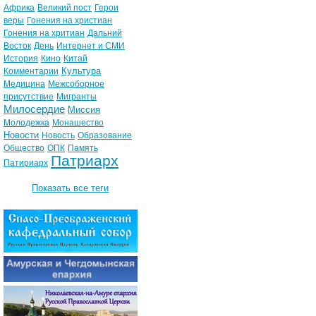
Африка
Великий пост
Герои
веры
Гонения на христиан
Гонения на хритиан
Дальний
Восток
День
Интернет и СМИ
История
Кино
Китай
Культура
Комментарии
Медицина
Межсоборное
присутствие
Мигранты
Милосердие
Миссия
Молодежка
Монашество
Новости
Новость
Образование
Общество
ОПК
Память
Патриарх
Патириарх
Показать все теги