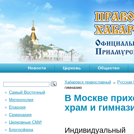
Новости
Церковь
Общество
Хабаровск православный
→
Русская 
гимназию
Самый Восточный
В Москве прих
Митрополия
храм и гимназ
Епархия
Семинария
Церковные СМИ
Индивидуальны
Блогосфера