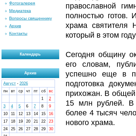
Фотогалерея
православной гим
Медиатека
полностью готов. 
Вопросы священнику
храма святителя 
Архив
который в этом год
Контакты
Сегодня общину ок
Календарь
его словам, пуб
успешно еще в п
Архив
подготовка докуме
Август
-
2026
пн
вт
ср
чт
пт
сб
вс
прихожан. В общей
1
2
15 млн рублей. В
3
4
5
6
7
8
9
более 4 тысяч чело
10
11
12
13
14
15
16
нового храма.
17
18
19
20
21
22
23
24
25
26
27
28
29
30