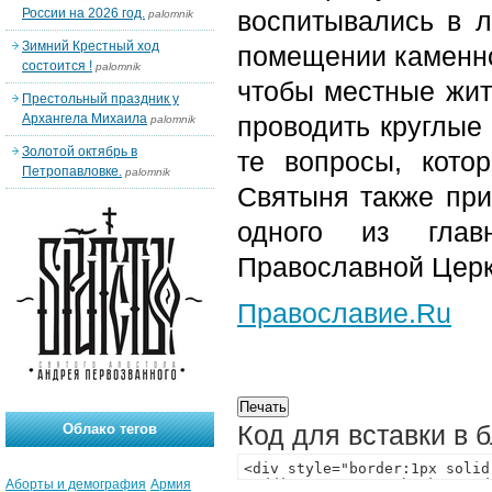
России на 2026 год.
воспитывались в л
palomnik
Зимний Крестный ход
помещении каменно
состоится !
palomnik
чтобы местные жит
Престольный праздник у
Архангела Михаила
проводить круглые 
palomnik
Золотой октябрь в
те вопросы, кото
Петропавловке.
palomnik
Святыня также при
одного из глав
Православной Церк
Православие.Ru
Код для вставки в 
Облако тегов
Аборты и демография
Армия