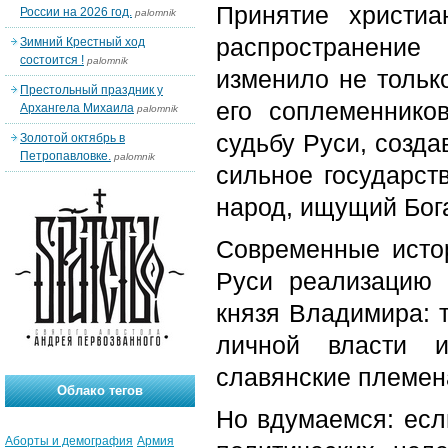
Принятие христи
России на 2026 год.
palomnik
распространение
Зимний Крестный ход
состоится !
palomnik
изменило не тольк
Престольный праздник у
его соплеменнико
Архангела Михаила
palomnik
судьбу Руси, созда
Золотой октябрь в
Петропавловке.
palomnik
сильное государст
народ, ищущий Бога
Современные исто
Руси реализацию 
князя Владимира: т
личной власти и
славянские племен
Облако тегов
Но вдумаемся: есл
Аборты и демография
Армия