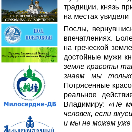
традиции, князь пр
на местах увидели 
Послы, вернувшис
впечатлениях. Боле
на греческой земл
достойные мужи к
земле красоты так
знаем мы тольк
Потрясенные красо
реальное действи
Владимиру:
«Не м
человек, если вкус
и мы не можем уже