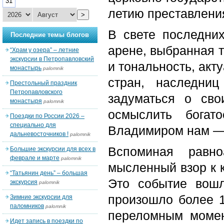
31
летию преставления
>
В свете последни
Последние темы блогов
арене, выбранная 
“Храм у озера” – летние
экскурсии в Петропавловский
и тональность, ак
монастырь
palomnik
стран, наследни
Престольный праздник
Петропавловского
задуматься о сво
монастыря
palomnik
осмыслить богат
Поездки по России 2026 –
специально для
Владимиром нам — 
дальневосточников !
palomnik
Вспоминая равн
Большие экскурсии для всех в
феврале и марте
palomnik
мысленный взор к 
“Татьянин день” – большая
Это событие вошл
экскурсия
palomnik
произошло более 1
Зимние экскурсии для
паломников
palomnik
переломным момен
Идет запись в поездки по