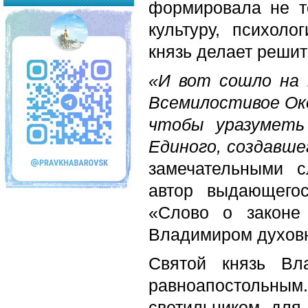
формировала не т
культуру, психол
князь делает решит
«И вот сошло на 
Всемилостивое Око 
чтобы уразуметь
Единого, создавше
замечательными 
автор выдающегос
«Слово о законе
Владимиром духов
Святой князь Вл
равноапостольным
светильником для