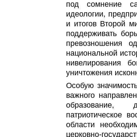
под сомнение са
идеологии, предпр
и итогов Второй м
поддерживать бор
превозношения о
национальной истор
нивелирования бо
уничтожения искон
Особую значимость
важного направлен
образование, 
патриотическое в
области необходи
церковно-госуд