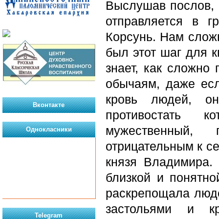
Выслушав послов, 
отправляется в г
Корсунь. Нам слож
был этот шаг для к
знает, как сложно
обычаям, даже есл
кровь людей, он
Вконтакте
противостать к
мужественный, 
Однокласники
отрицательным к се
князя Владимира.
близкой и понятно
раскрепощала людс
застольями и к
Telegram