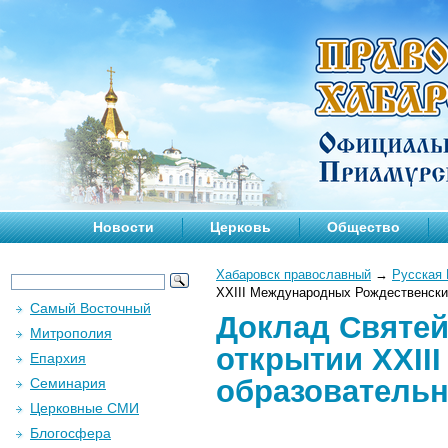
Новости
Церковь
Общество
Хабаровск православный
→
Русская 
XXIII Международных Рождественски
Самый Восточный
Доклад Святей
Митрополия
открытии XXII
Епархия
образовательн
Семинария
Церковные СМИ
Блогосфера