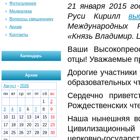
Фотогалерея
21 января 2015 г
Медиатека
Руси Кирилл
вы
Вопросы священнику
Международных Р
Архив
«Князь Владимир. 
Контакты
Ваши Высокопрео
Календарь
отцы! Уважаемые п
Дорогие участники
Архив
образовательных ч
Август
-
2026
Сердечно привет
пн
вт
ср
чт
пт
сб
вс
1
2
Рождественских чт
3
4
5
6
7
8
9
Наша нынешняя вс
10
11
12
13
14
15
16
17
18
19
20
21
22
23
Цивилизационный
24
25
26
27
28
29
30
церковно-государс