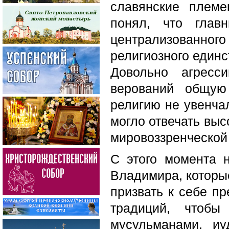
славянские племе
понял, что глав
централизованного
религиозного един
Довольно агресс
верований общую
религию не увенчал
могло отвечать выс
мировоззренческой
С этого момента 
Владимира, которые
призвать к себе п
традиций, чтоб
мусульманами, иу