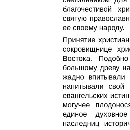
благочестивой хр
святую православн
ее своему народу.
Принятие христиан
сокровищнице хри
Востока. Подобн
большому древу нар
жадно впитывали 
напитывали свой 
евангельских истин
могучее плодоно
единое духовное
наследниц истори