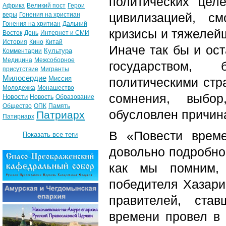
политических цел
Африка
Великий пост
Герои
цивилизацией, с
веры
Гонения на христиан
Гонения на хритиан
Дальний
кризисы и тяжелей
Восток
День
Интернет и СМИ
История
Кино
Китай
Иначе так бы и ос
Культура
Комментарии
Медицина
Межсоборное
государством,
присутствие
Мигранты
Милосердие
Миссия
политическими стр
Молодежка
Монашество
сомнения, выбо
Новости
Новость
Образование
Общество
ОПК
Память
обусловлен причин
Патриарх
Патириарх
В «Повести врем
Показать все теги
довольно подробно
как мы помним,
победителя Хазарии
правителей, ста
времени провел в 