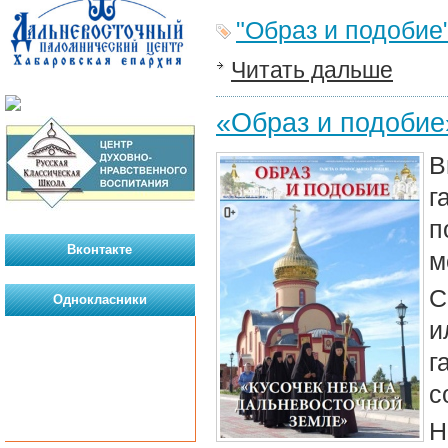
"Образ и подобие
Читать дальше
«Образ и подобие
В
г
п
Вконтакте
м
С
Однокласники
и
г
с
Н