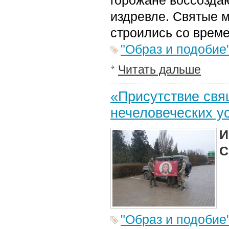
горожане воссоздаю
издревле. Святые м
строились со време
"Образ и подобие
Читать дальше
«Присутствие свя
нечеловеческих у
И
С
"Образ и подобие