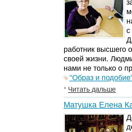
з
м
н
с
Д
работник высшего 
своей жизни. Людм
нами не только о пр
"Образ и подобие
Читать дальше
Матушка Елена Ка
Д
д