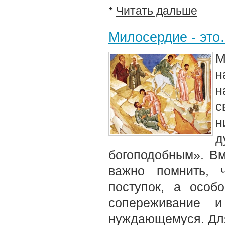
Читать дальше
Милосердие - эт
М
н
н
с
н
д
богоподобным». Вм
важно помнить, 
поступок, а особ
сопереживание и
нуждающемуся. Для