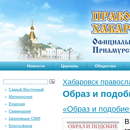
Новости
Церковь
Общество
Хабаровск правосл
Самый Восточный
Образ и подоб
Митрополия
Епархия
«Образ и подобие
Семинария
Церковные СМИ
В
Блогосфера