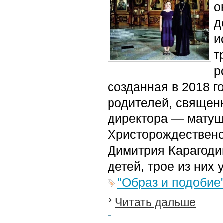
о
д
и
т
р
созданная в 2018 г
родителей, священ
директора — матуш
Христорождественс
Димитрия Карагодин
детей, трое из них 
"Образ и подобие
Читать дальше