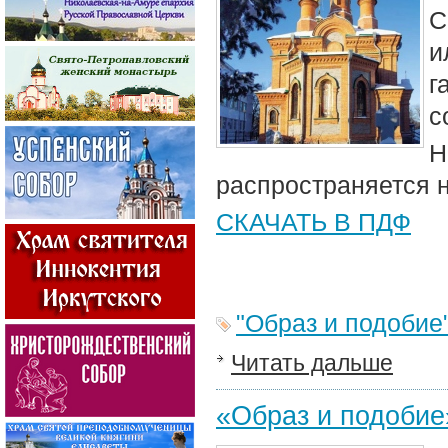
С
и
г
с
Н
распространяется 
СКАЧАТЬ В ПДФ
"Образ и подобие
Читать дальше
«Образ и подобие