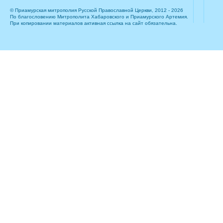
© Приамурская митрополия Русской Православной Церкви, 2012 - 2026
По благословению Митрополита Хабаровского и Приамурского Артемия.
При копировании материалов активная ссылка на сайт обязательна.