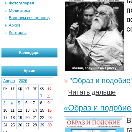
г
Фотогалерея
п
Медиатека
Вопросы священнику
в
Архив
с
Контакты
Календарь
Архив
"Образ и подобие
Август
-
2026
пн
вт
ср
чт
пт
сб
вс
Читать дальше
1
2
3
4
5
6
7
8
9
«Образ и подоби
10
11
12
13
14
15
16
17
18
19
20
21
22
23
В
24
25
26
27
28
29
30
г