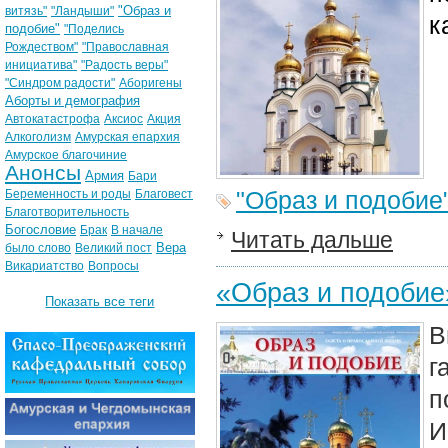
"Образ и
витязь"
"Ландыши"
к
подобие"
"Поделись
Рождеством"
"Православная
инициатива"
"Радость веры"
"Синдром радости"
Аборигены
Аборты и демография
Автокатастрофа
Аксиос
Акция
Алкоголизм
Амурская епархия
Амурское благочиние
Анонсы
Армия
Бари
"Образ и подобие
Беременность и роды
Благовест
Благотворительность
Богословие
Брак
В начале
Читать дальше
Вера
было слово
Великий пост
Викариатство
Вопросы
«Образ и подобие
Показать все теги
В
г
п
И