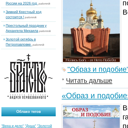
п
России на 2026 год.
palomnik
В
Зимний Крестный ход
состоится !
palomnik
Престольный праздник у
Архангела Михаила
palomnik
Золотой октябрь в
Петропавловке.
palomnik
"Образ и подобие
Читать дальше
«Образ и подоби
В
Облако тегов
г
п
"Вера и дело"
"Душа"
"Золотой