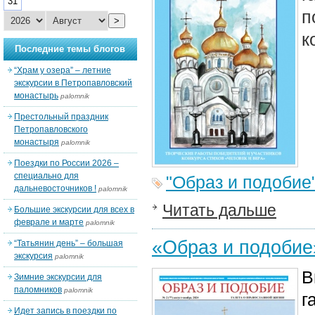
31
п
>
к
Последние темы блогов
“Храм у озера” – летние
экскурсии в Петропавловский
монастырь
palomnik
Престольный праздник
Петропавловского
монастыря
palomnik
Поездки по России 2026 –
специально для
"Образ и подобие
дальневосточников !
palomnik
Читать дальше
Большие экскурсии для всех в
феврале и марте
palomnik
«Образ и подоби
“Татьянин день” – большая
экскурсия
palomnik
В
Зимние экскурсии для
паломников
palomnik
г
Идет запись в поездки по