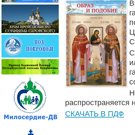
В
г
п
Ц
С
С
и
г
с
Н
распространяется 
СКАЧАТЬ В ПДФ