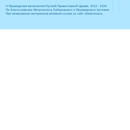
© Приамурская митрополия Русской Православной Церкви, 2012 - 2026
По благословению Митрополита Хабаровского и Приамурского Артемия.
При копировании материалов активная ссылка на сайт обязательна.