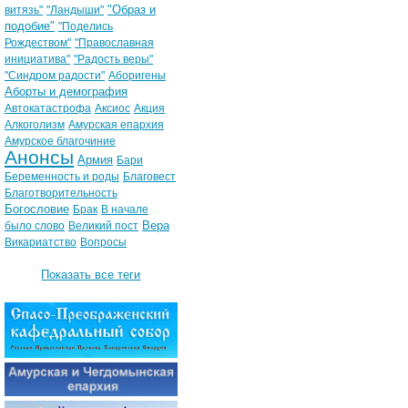
"Образ и
витязь"
"Ландыши"
подобие"
"Поделись
Рождеством"
"Православная
инициатива"
"Радость веры"
"Синдром радости"
Аборигены
Аборты и демография
Автокатастрофа
Аксиос
Акция
Алкоголизм
Амурская епархия
Амурское благочиние
Анонсы
Армия
Бари
Беременность и роды
Благовест
Благотворительность
Богословие
Брак
В начале
Вера
было слово
Великий пост
Викариатство
Вопросы
Показать все теги