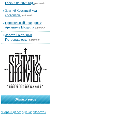
России на 2026 год.
palomnik
Зимний Крестный ход
состоится !
palomnik
Престольный праздник у
Архангела Михаила
palomnik
Золотой октябрь в
Петропавловке.
palomnik
Облако тегов
"Вера и дело"
"Душа"
"Золотой