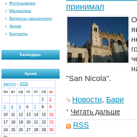
Фотогалерея
принимал
Медиатека
О
Вопросы священнику
Архив
я
Контакты
н
г
Календарь
ч
н
Архив
"San Nicola".
Август
-
2026
пн
вт
ср
чт
пт
сб
вс
Новости
,
Бари
1
2
3
4
5
6
7
8
9
Читать дальше
10
11
12
13
14
15
16
17
18
19
20
21
22
23
RSS
24
25
26
27
28
29
30