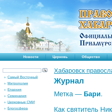
Новости
Церковь
Общество
Хабаровск правосл
Самый Восточный
Журнал
Митрополия
Епархия
Метка —
Бари
.
Семинария
Церковные СМИ
Как святитель Ни
Блогосфера