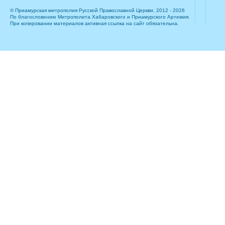
© Приамурская митрополия Русской Православной Церкви, 2012 - 2026
По благословению Митрополита Хабаровского и Приамурского Артемия.
При копировании материалов активная ссылка на сайт обязательна.