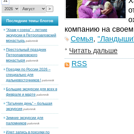
Х
31
о
>
о
Последние темы блогов
компанию на своем
“Храм у озера” – летние
экскурсии в Петропавловский
Семья
,
"Ландыши
монастырь
palomnik
Читать дальше
Престольный праздник
Петропавловского
монастыря
palomnik
RSS
Поездки по России 2026 –
специально для
дальневосточников !
palomnik
Большие экскурсии для всех в
феврале и марте
palomnik
“Татьянин день” – большая
экскурсия
palomnik
Зимние экскурсии для
паломников
palomnik
Идет запись в поездки по