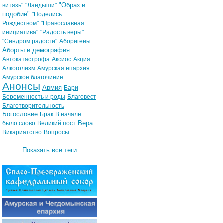
"Образ и
витязь"
"Ландыши"
подобие"
"Поделись
Рождеством"
"Православная
инициатива"
"Радость веры"
"Синдром радости"
Аборигены
Аборты и демография
Автокатастрофа
Аксиос
Акция
Алкоголизм
Амурская епархия
Амурское благочиние
Анонсы
Армия
Бари
Беременность и роды
Благовест
Благотворительность
Богословие
Брак
В начале
Вера
было слово
Великий пост
Викариатство
Вопросы
Показать все теги