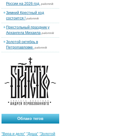
России на 2026 год.
palomnik
Зимний Крестный ход
состоится !
palomnik
Престольный праздник у
Архангела Михаила
palomnik
Золотой октябрь в
Петропавловке.
palomnik
Облако тегов
"Вера и дело"
"Душа"
"Золотой