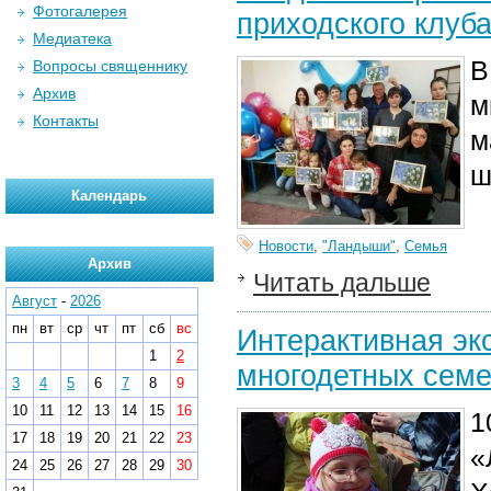
Фотогалерея
приходского клуб
Медиатека
В
Вопросы священнику
Архив
м
Контакты
м
ш
Календарь
Новости
,
"Ландыши"
,
Семья
Архив
Читать дальше
Август
-
2026
пн
вт
ср
чт
пт
сб
вс
Интерактивная эк
1
2
многодетных сем
3
4
5
6
7
8
9
10
11
12
13
14
15
16
1
17
18
19
20
21
22
23
«
24
25
26
27
28
29
30