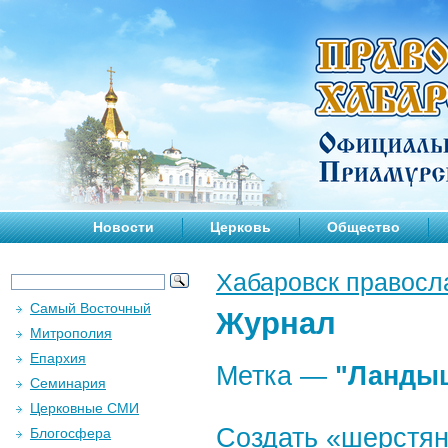
Новости
Церковь
Общество
Хабаровск правосл
Самый Восточный
Журнал
Митрополия
Епархия
Метка —
"Ланды
Семинария
Церковные СМИ
Создать «шерстян
Блогосфера