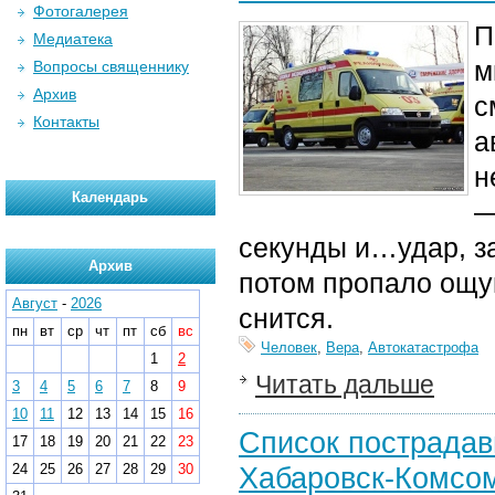
Фотогалерея
П
Медиатека
м
Вопросы священнику
Архив
с
Контакты
а
н
Календарь
—
секунды и…удар, з
Архив
потом пропало ощущ
Август
-
2026
снится.
пн
вт
ср
чт
пт
сб
вс
Человек
,
Вера
,
Автокатастрофа
1
2
Читать дальше
3
4
5
6
7
8
9
10
11
12
13
14
15
16
Список пострадав
17
18
19
20
21
22
23
24
25
26
27
28
29
30
Хабаровск-Комсом