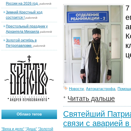
России на 2026 год.
palomnik
7
Зимний Крестный ход
е
состоится !
palomnik
а
Престольный праздник у
Архангела Михаила
palomnik
К
Золотой октябрь в
к
Петропавловке.
palomnik
ц
Новости
,
Автокатастрофа
,
Помощ
Читать дальше
Святейший Патриа
Облако тегов
связи с аварией 
"Вера и дело"
"Душа"
"Золотой