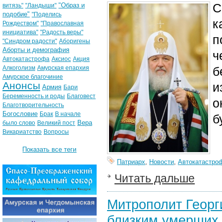
С
"Образ и
витязь"
"Ландыши"
подобие"
"Поделись
к
Рождеством"
"Православная
инициатива"
"Радость веры"
п
"Синдром радости"
Аборигены
Аборты и демография
ч
Автокатастрофа
Аксиос
Акция
Алкоголизм
Амурская епархия
б
Амурское благочиние
Анонсы
и
Армия
Бари
Беременность и роды
Благовест
о
Благотворительность
Богословие
Брак
В начале
б
Вера
было слово
Великий пост
Викариатство
Вопросы
Показать все теги
Патриарх
,
Новости
,
Автокатастро
Читать дальше
Митрополит Георг
близким умерших 