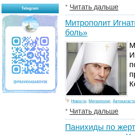
Читать дальше
Telegram
Митрополит Игнат
боль»
М
И
п
п
К
Новости
,
Митрополит
,
Автокатаст
Читать дальше
Панихиды по жерт