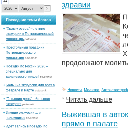
31
здравии
>
П
Последние темы блогов
К
“Храм у озера” – летние
ч
экскурсии в Петропавловский
монастырь
palomnik
л
Престольный праздник
Х
Петропавловского
монастыря
palomnik
продолжают молить
Поездки по России 2026 –
специально для
дальневосточников !
palomnik
Большие экскурсии для всех в
Новости
,
Молитва
,
Автокатастроф
феврале и марте
palomnik
Читать дальше
“Татьянин день” – большая
экскурсия
palomnik
Выжившая в авто
Зимние экскурсии для
паломников
palomnik
прямо в палате
Идет запись в поездки по