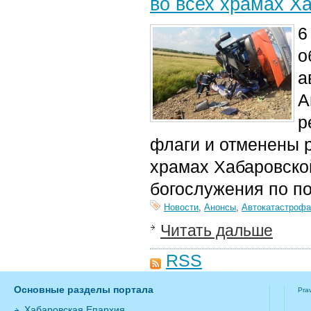
во всех храмах Х
6
о
а
А
р
флаги и отменены 
храмах Хабаровско
богослужения по по
Новости
,
Анонсы
,
Автокатастрофа
Читать дальше
RSS
Основные разделы портала
Pra
Хабаровская Епархия