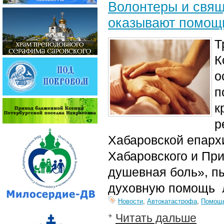
Волонтеры и свя
оказывают помощ
Т
К
о
п
к
р
Хабаровской епарх
Хабаровского и При
душевная боль», пы
духовную помощь 
Новости
,
Автокатастрофа
,
Помощ
Читать дальше