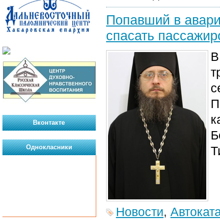
Попавший в авари
спасать пассажир
В
т
с
П
к
Вконтакте
Б
Однокласники
Т
Новости
,
Автокат