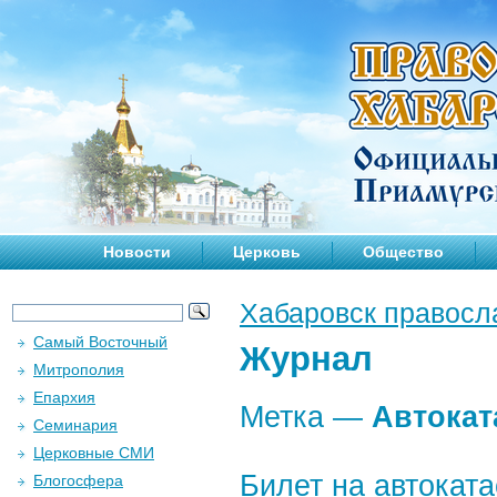
Новости
Церковь
Общество
Хабаровск правосл
Самый Восточный
Журнал
Митрополия
Епархия
Метка —
Автокат
Семинария
Церковные СМИ
Билет на автоката
Блогосфера