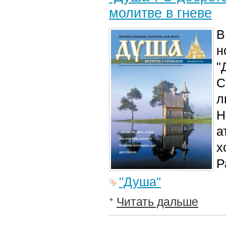
молитве в гневе
В
н
"
С
л
Н
а
х
Р
"Душа"
Читать дальше