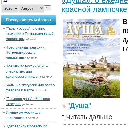
«Душа»: о ежедне
31
красной лампочке
>
В
Последние темы блогов
“Храм у озера” – летние
п
экскурсии в Петропавловский
д
монастырь
palomnik
Г
Престольный праздник
Петропавловского
монастыря
palomnik
Поездки по России 2026 –
специально для
дальневосточников !
palomnik
Большие экскурсии для всех в
феврале и марте
palomnik
“Татьянин день” – большая
"Душа"
экскурсия
palomnik
Зимние экскурсии для
Читать дальше
паломников
palomnik
Идет запись в поездки по