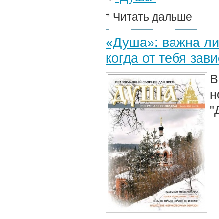
Читать дальше
«Душа»: важна ли 
когда от тебя зав
В
н
"