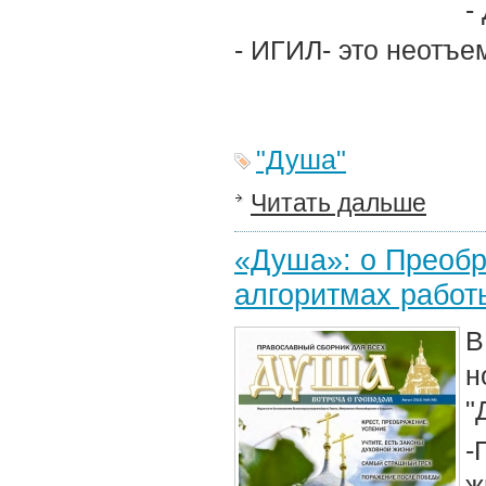
-
- ИГИЛ- это неотъе
"Душа"
Читать дальше
«Душа»: о Преобр
алгоритмах работ
В
н
"
-
ж