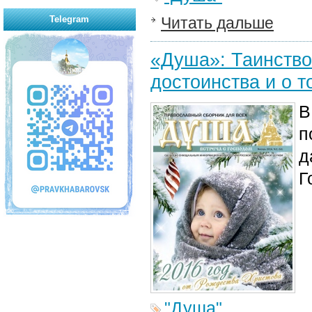
Telegram
Читать дальше
«Душа»: Таинство 
достоинства и о т
В
п
д
Г
"Душа"