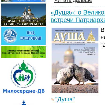
Читать дальше
«Душа»: о Великом
встречи Патриарх
В
н
"
"Душа"