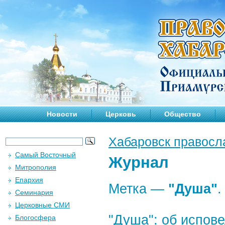
Новости
Церковь
Общество
Хабаровск правосл
Самый Восточный
Журнал
Митрополия
Епархия
Метка —
"Душа"
.
Семинария
Церковные СМИ
"Душа": об испове
Блогосфера