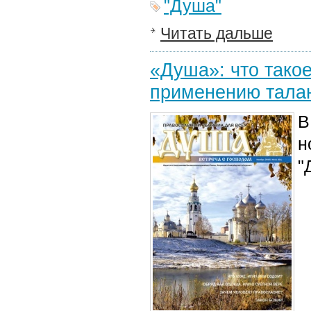
"Душа"
Читать дальше
«Душа»: что тако
применению талан
В
н
"