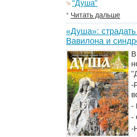
"Душа"
Читать дальше
«Душа»: страдать 
Вавилона и синдр
В
н
"
-
в
-
-
-