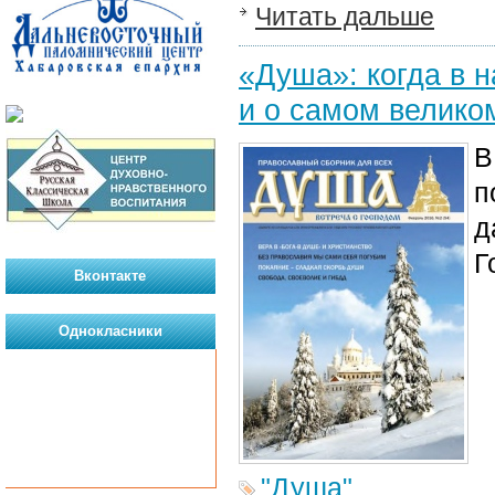
Читать дальше
«Душа»: когда в н
и о самом велико
В
п
д
Г
Вконтакте
Однокласники
"Душа"