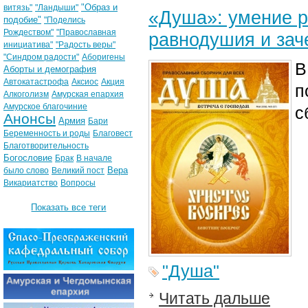
"Образ и
витязь"
"Ландыши"
«Душа»: умение р
подобие"
"Поделись
Рождеством"
"Православная
равнодушия и за
инициатива"
"Радость веры"
"Синдром радости"
Аборигены
В
Аборты и демография
Автокатастрофа
Аксиос
Акция
п
Алкоголизм
Амурская епархия
Амурское благочиние
с
Анонсы
Армия
Бари
Беременность и роды
Благовест
Благотворительность
Богословие
Брак
В начале
Вера
было слово
Великий пост
Викариатство
Вопросы
Показать все теги
"Душа"
Читать дальше