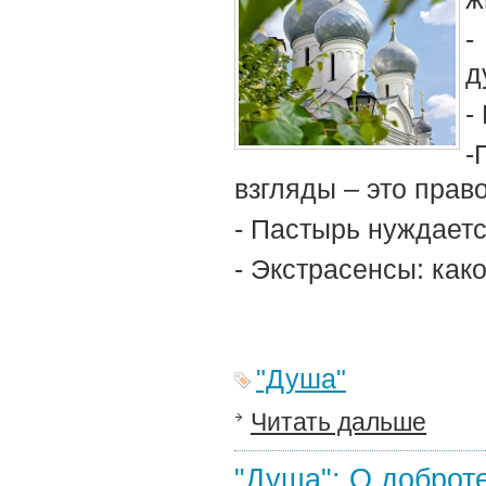
-
д
-
-
взгляды – это пра
- Пастырь нуждает
- Экстрасенсы: как
"Душа"
Читать дальше
"Душа": О доброт