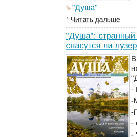
"Душа"
Читать дальше
"Душа": странный
спасутся ли лузе
В
н
"
-
-
-
-
-