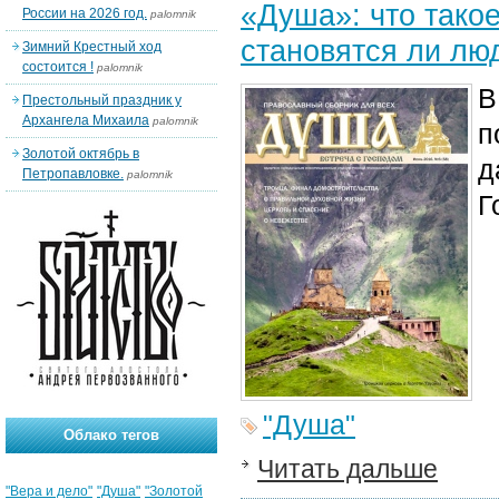
«Душа»: что такое
России на 2026 год.
palomnik
становятся ли лю
Зимний Крестный ход
состоится !
palomnik
В
Престольный праздник у
Архангела Михаила
palomnik
п
Золотой октябрь в
д
Петропавловке.
palomnik
Г
"Душа"
Облако тегов
Читать дальше
"Вера и дело"
"Душа"
"Золотой