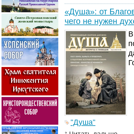
«Душа»: от Благо
чего не нужен дух
В
п
д
Г
"Душа"