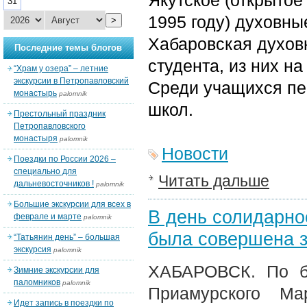
Якутское (открытое
31
1995 году) духовны
>
Хабаровская духовн
Последние темы блогов
студента, из них на
“Храм у озера” – летние
экскурсии в Петропавловский
Среди учащихся пе
монастырь
palomnik
школ.
Престольный праздник
Петропавловского
монастыря
palomnik
Новости
Поездки по России 2026 –
специально для
Читать дальше
дальневосточников !
palomnik
Большие экскурсии для всех в
В день солидарно
феврале и марте
palomnik
была совершена з
“Татьянин день” – большая
экскурсия
palomnik
ХАБАРОВСК. По бл
Зимние экскурсии для
паломников
palomnik
Приамурского М
Идет запись в поездки по