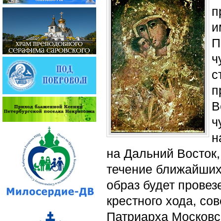
п
и
П
ч
с
п
В
ч
н
на Дальний Восток,
течение ближайших
образ будет прове
крестного хода, с
Патриарха Московск