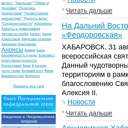
"Образ и
витязь"
"Ландыши"
подобие"
"Поделись
Читать дальше
Рождеством"
"Православная
инициатива"
"Радость веры"
На Дальний Восто
"Синдром радости"
Аборигены
Аборты и демография
«Феодоровская»
Автокатастрофа
Аксиос
Акция
Алкоголизм
Амурская епархия
Амурское благочиние
ХАБАРОВСК. 31 авг
Анонсы
Армия
Бари
всероссийская свя
Беременность и роды
Благовест
Благотворительность
Данный чудотворны
Богословие
Брак
В начале
Вера
было слово
Великий пост
территориям в рамк
Викариатство
Вопросы
благословению Свя
Показать все теги
Алексия II.
Новости
Читать дальше