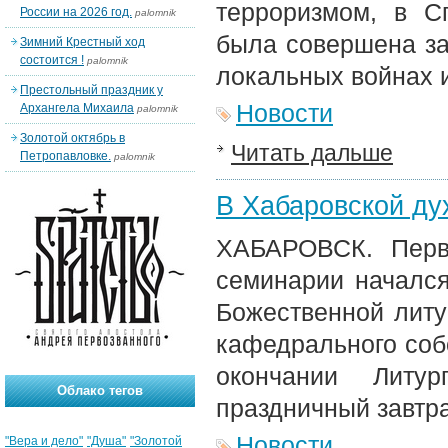
терроризмом, в С
России на 2026 год.
palomnik
была совершена за
Зимний Крестный ход
состоится !
palomnik
локальных войнах и
Престольный праздник у
Новости
Архангела Михаила
palomnik
Золотой октябрь в
Читать дальше
Петропавловке.
palomnik
В Хабаровской ду
ХАБАРОВСК. Перв
семинарии началс
Божественной литу
кафедрального собо
окончании Литу
Облако тегов
праздничный завтра
Новости
"Вера и дело"
"Душа"
"Золотой