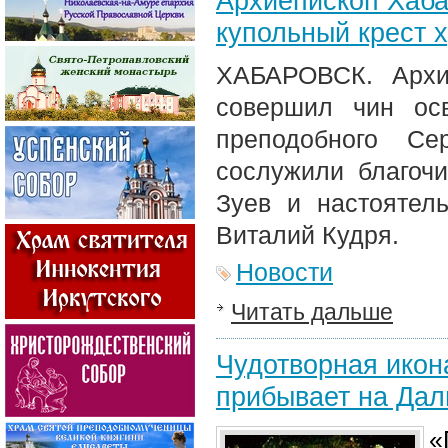
Архиепископ Хаба
купольный крест 
ХАБАРОВСК. Архи
совершил чин ос
преподобного Се
сослужили благочи
Зуев и настоятел
Виталий Кудря.
Новости
Читать дальше
Чудотворная икон
прибывает на Дал
«