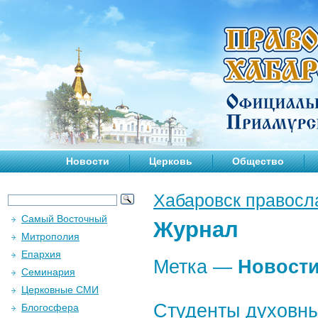
Новости
Церковь
Общество
Хабаровск правосл
Самый Восточный
Журнал
Митрополия
Епархия
Метка —
Новост
Семинария
Церковные СМИ
Студенты духовны
Блогосфера