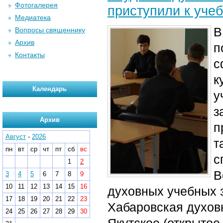
Фотогалерея
приступили к уче
Медиатека
В
Вопросы священнику
Архив
п
Контакты
с
к
Календарь
у
з
Архив
п
Август
-
2026
т
пн
вт
ср
чт
пт
сб
вс
с
1
2
В
3
4
5
6
7
8
9
10
11
12
13
14
15
16
духовных учебных 
17
18
19
20
21
22
23
Хабаровская духовн
24
25
26
27
28
29
30