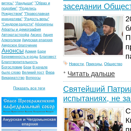
"Образ и
витязь"
"Ландыши"
заседании Общест
подобие"
"Поделись
Рождеством"
"Православная
2
инициатива"
"Радость веры"
"Синдром радости"
Аборигены
б
Аборты и демография
Автокатастрофа
Аксиос
Акция
П
Алкоголизм
Амурская епархия
п
Амурское благочиние
Анонсы
Армия
Бари
п
Беременность и роды
Благовест
Благотворительность
Новости
,
Приходы
,
Общество
Богословие
Брак
В начале
Читать дальше
Вера
было слово
Великий пост
Викариатство
Вопросы
Святейший Патриа
Показать все теги
испытаниях, не з
С
К
п