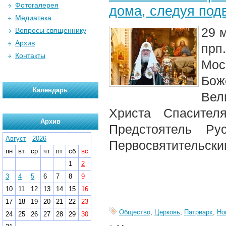
Фотогалерея
дома, следуя под
Медиатека
29 
Вопросы священнику
Архив
прп
Контакты
Мос
Бож
Календарь
Вел
Христа Спасител
Архив
Предстоятель Р
Август
-
2026
Первосвятительски
пн
вт
ср
чт
пт
сб
вс
1
2
3
4
5
6
7
8
9
10
11
12
13
14
15
16
17
18
19
20
21
22
23
Общество
,
Церковь
,
Патриарх
,
Но
24
25
26
27
28
29
30