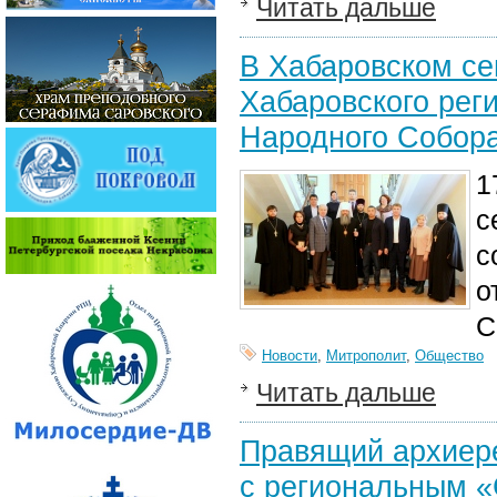
Читать дальше
В Хабаровском се
Хабаровского рег
Народного Собор
1
с
с
о
С
Новости
,
Митрополит
,
Общество
Читать дальше
Правящий архиере
с региональным 