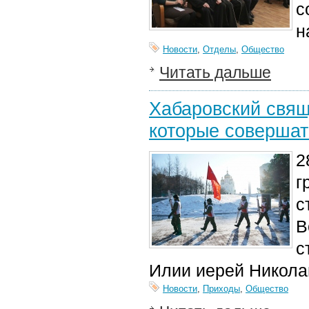
с
н
Новости
,
Отделы
,
Общество
Читать дальше
Хабаровский свящ
которые совершат
2
г
с
В
с
Илии иерей Никола
Новости
,
Приходы
,
Общество