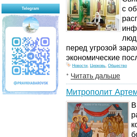
с о
Telegram
рас
инф
люд
перед угрозой зара
экономические посл
Новости
,
Церковь
,
Общество
Читать дальше
Митрополит Артем
В
р
к
б