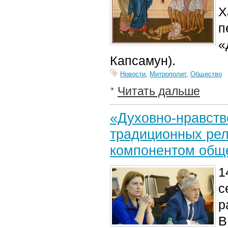
Х
п
«
Капсамун).
Новости
,
Митрополит
,
Общество
Читать дальше
«Духовно-нравств
традиционных рел
компонентом обще
1
с
р
В