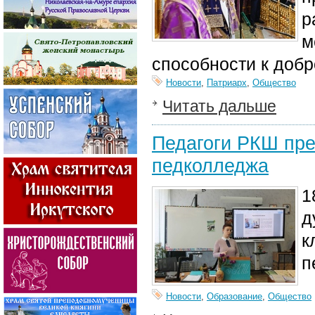
р
м
способности к доб
Новости
,
Патриарх
,
Общество
Читать дальше
Педагоги РКШ пре
педколледжа
1
д
к
п
Новости
,
Образование
,
Общество