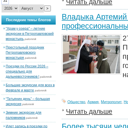
Читать дальше
31
>
Владыка Артемий 
Последние темы блогов
профессиональны
“Храм у озера” – летние
экскурсии в Петропавловский
2
монастырь
palomnik
П
Престольный праздник
Петропавловского
п
монастыря
palomnik
г
Поездки по России 2026 –
специально для
н
дальневосточников !
palomnik
Большие экскурсии для всех в
феврале и марте
palomnik
“Татьянин день” – большая
Общество
,
Армия
,
Митрополит
,
Но
экскурсия
palomnik
Читать дальше
Зимние экскурсии для
паломников
palomnik
Более тысячи чел
Идет запись в поездки по