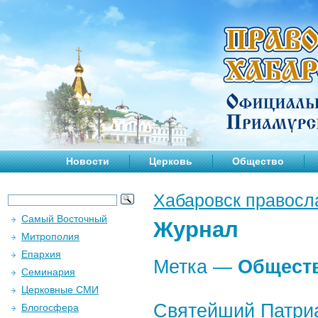
Новости
Церковь
Общество
Хабаровск правосл
Самый Восточный
Журнал
Митрополия
Епархия
Метка —
Общест
Семинария
Церковные СМИ
Святейший Патри
Блогосфера