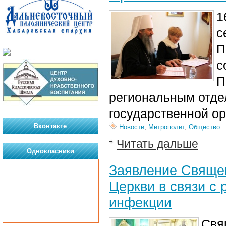
1
с
П
с
П
региональным отд
государственной о
Вконтакте
Новости
,
Митрополит
,
Общество
Читать дальше
Однокласники
Заявление Свяще
Церкви в связи с
инфекции
Свя