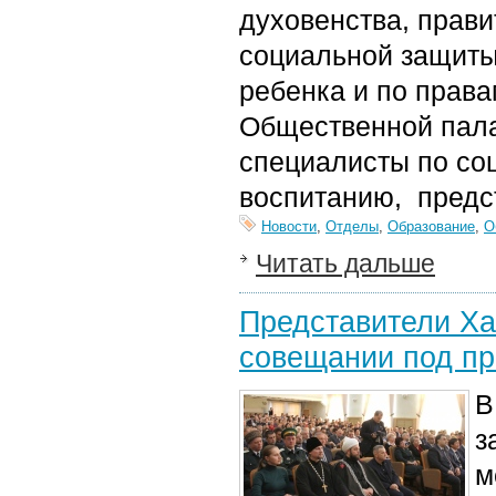
духовенства, прави
социальной защиты
ребенка и по права
Общественной пала
специалисты по со
воспитанию, предс
Новости
,
Отделы
,
Образование
,
О
Читать дальше
Представители Ха
совещании под пр
В
з
м