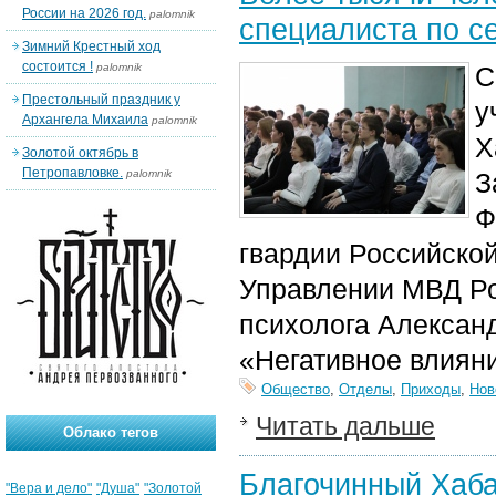
России на 2026 год.
palomnik
специалиста по с
Зимний Крестный ход
состоится !
palomnik
С
Престольный праздник у
у
Архангела Михаила
palomnik
Х
Золотой октябрь в
Петропавловке.
palomnik
З
Ф
гвардии Российско
Управлении МВД Ро
психолога Алексан
«Негативное влияни
Общество
,
Отделы
,
Приходы
,
Нов
Читать дальше
Облако тегов
Благочинный Хаба
"Вера и дело"
"Душа"
"Золотой