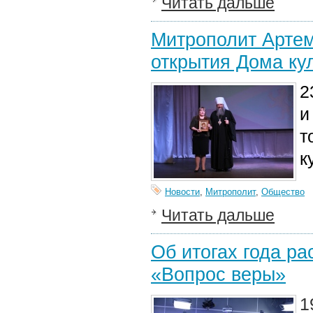
Читать дальше
Митрополит Арте
открытия Дома ку
2
и
т
к
Новости
,
Митрополит
,
Общество
Читать дальше
Об итогах года р
«Вопрос веры»
1