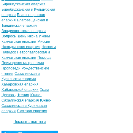
Биробиджанская епархия
Биробиджанская и Кульдурская
епархия
Благовещенская
епархия
Благовещенская и
Тындинская епархия
Владивостокская епархия
Вопросы
День
Икона
Иконы
Камчатская епархия
Миссия
Находкинская епархия
Новости
Паводок
Петропавловская и
Камчатская епархия
Помощь
Приморская митрополия
Проповеди
Рождественские
чтения
Сахалинская и
Курильская епархия
Хабаровская епархия
Хабаровской епархии
Храм
Церковь
Чтения
Южно-
Сахалинская епархия
Южно-
Сахалинская и Курильская
епархия
Якутская епархия
Показать все теги