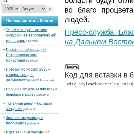
области будут отл
31
во благо процвет
>
людей.
Последние темы блогов
“Храм у озера” – летние
Пресс-служба Бла
экскурсии в Петропавловский
на Дальнем Восто
монастырь
palomnik
Престольный праздник
Петропавловского
монастыря
palomnik
Поездки по России 2026 –
Код для вставки в 
специально для
дальневосточников !
palomnik
Большие экскурсии для всех в
феврале и марте
palomnik
“Татьянин день” – большая
экскурсия
palomnik
Зимние экскурсии для
паломников
palomnik
Идет запись в поездки по