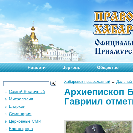
Новости
Церковь
Общество
Хабаровск православный
→
Дальний 
Архиепископ 
Самый Восточный
Гавриил отмет
Митрополия
Епархия
Семинария
Церковные СМИ
Блогосфера