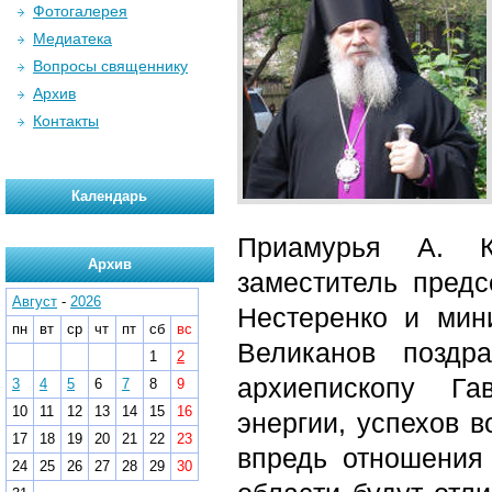
Фотогалерея
Медиатека
Вопросы священнику
Архив
Контакты
Календарь
Приамурья А. К
Архив
заместитель предс
Август
-
2026
Нестеренко и мин
пн
вт
ср
чт
пт
сб
вс
Великанов поздр
1
2
архиепископу Га
3
4
5
6
7
8
9
10
11
12
13
14
15
16
энергии, успехов в
17
18
19
20
21
22
23
впредь отношения
24
25
26
27
28
29
30