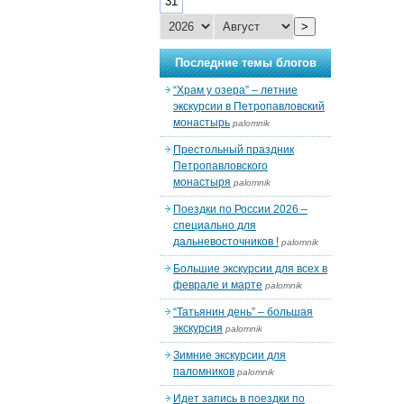
31
>
Последние темы блогов
“Храм у озера” – летние
экскурсии в Петропавловский
монастырь
palomnik
Престольный праздник
Петропавловского
монастыря
palomnik
Поездки по России 2026 –
специально для
дальневосточников !
palomnik
Большие экскурсии для всех в
феврале и марте
palomnik
“Татьянин день” – большая
экскурсия
palomnik
Зимние экскурсии для
паломников
palomnik
Идет запись в поездки по