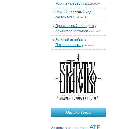
России на 2026 год.
palomnik
Зимний Крестный ход
состоится !
palomnik
Престольный праздник у
Архангела Михаила
palomnik
Золотой октябрь в
Петропавловке.
palomnik
Облако тегов
АТР
Арсеньевская епархия