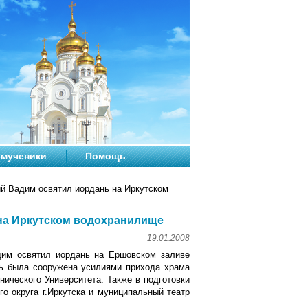
мученики
Помощь
ий Вадим освятил иордань на Иркутском
 на Иркутском водохранилище
19.01.2008
дим освятил иордань на Ершовском заливе
ь была сооружена усилиями прихода храма
нического Университета. Также в подготовки
о округа г.Иркутска и муниципальный театр