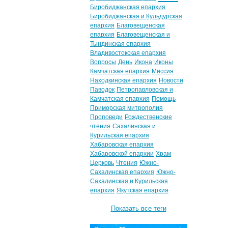
Биробиджанская епархия
Биробиджанская и Кульдурская
епархия
Благовещенская
епархия
Благовещенская и
Тындинская епархия
Владивостокская епархия
Вопросы
День
Икона
Иконы
Камчатская епархия
Миссия
Находкинская епархия
Новости
Паводок
Петропавловская и
Камчатская епархия
Помощь
Приморская митрополия
Проповеди
Рождественские
чтения
Сахалинская и
Курильская епархия
Хабаровская епархия
Хабаровской епархии
Храм
Церковь
Чтения
Южно-
Сахалинская епархия
Южно-
Сахалинская и Курильская
епархия
Якутская епархия
Показать все теги