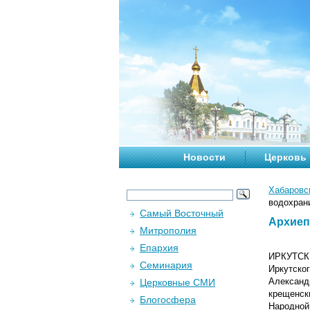
Новости
Церковь
Хабаровс
водохран
Самый Восточный
Архиеп
Митрополия
Епархия
ИРКУТСК.
Семинария
Иркутско
Александр
Церковные СМИ
крещенск
Блогосфера
Народной