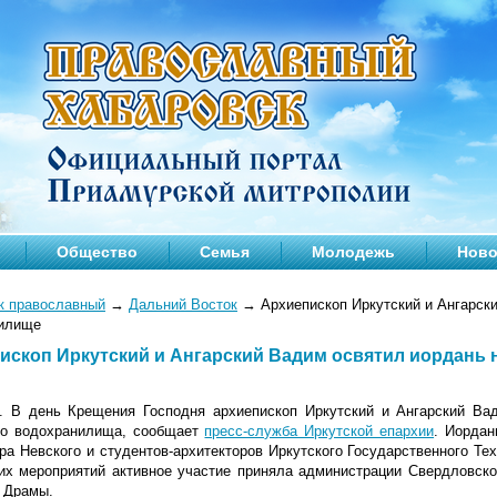
Общество
Семья
Молодежь
Ново
к православный
→
Дальний Восток
→
Архиепископ Иркутский и Ангарск
илище
ископ Иркутский и Ангарский Вадим освятил иордань
 В день Крещения Господня архиепископ Иркутский и Ангарский Ва
го водохранилища, сообщает
пресс-служба Иркутской епархии
. Иордан
а Невского и студентов-архитекторов Иркутского Государственного Тех
их мероприятий активное участие приняла администрации Свердловског
 Драмы.