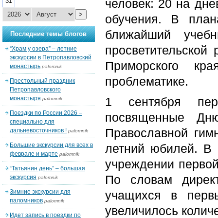
человек: 20 на дн
31
>
обучения. В пла
ближайший учебн
Последние темы блогов
просветительской 
“Храм у озера” – летние
экскурсии в Петропавловский
Приморского кра
монастырь
palomnik
проблематике.
Престольный праздник
Петропавловского
монастыря
1 сентября пер
palomnik
Поездки по России 2026 –
посвященные Дню
специально для
Православной гимн
дальневосточников !
palomnik
Большие экскурсии для всех в
летний юбилей. В 
феврале и марте
palomnik
учреждении первой
“Татьянин день” – большая
По словам дирек
экскурсия
palomnik
Зимние экскурсии для
учащихся в перв
паломников
palomnik
увеличилось количе
Идет запись в поездки по