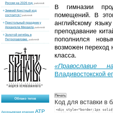
России на 2026 год.
palomnik
В гимназии прод
Зимний Крестный ход
помещений. В это
состоится !
palomnik
английскому языку
Престольный праздник у
Архангела Михаила
palomnik
преподавание китай
Золотой октябрь в
пополнился новы
Петропавловке.
palomnik
возможен переход 
класса.
«Православие 
Владивостокской 
Облако тегов
Код для вставки в 
АТР
Арсеньевская епархия