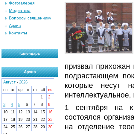
Фотогалерея
Медиатека
Вопросы священнику
Архив
Контакты
Календарь
призвал прихожан 
Архив
подрастающем пок
Август
-
2026
которые несут н
пн
вт
ср
чт
пт
сб
вс
интеллектуальное, 
1
2
3
4
5
6
7
8
9
1 сентября на к
10
11
12
13
14
15
16
состоялся организа
17
18
19
20
21
22
23
на отделение тео
24
25
26
27
28
29
30