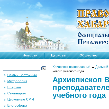
Новости
Церковь
Общество
Хабаровск православный
→
Дальний 
нового учебного года
Самый Восточный
Архиепископ 
Митрополия
преподавателе
Епархия
учебного года
Семинария
Церковные СМИ
Блогосфера