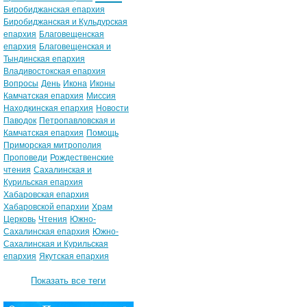
Биробиджанская епархия
Биробиджанская и Кульдурская
епархия
Благовещенская
епархия
Благовещенская и
Тындинская епархия
Владивостокская епархия
Вопросы
День
Икона
Иконы
Камчатская епархия
Миссия
Находкинская епархия
Новости
Паводок
Петропавловская и
Камчатская епархия
Помощь
Приморская митрополия
Проповеди
Рождественские
чтения
Сахалинская и
Курильская епархия
Хабаровская епархия
Хабаровской епархии
Храм
Церковь
Чтения
Южно-
Сахалинская епархия
Южно-
Сахалинская и Курильская
епархия
Якутская епархия
Показать все теги