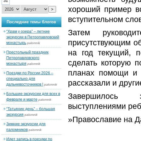
31
хороший пример в
>
вступительном сло
Последние темы блогов
Затем руководи
“Храм у озера” – летние
экскурсии в Петропавловский
присутствующим об
монастырь
palomnik
на год текущий, п
Престольный праздник
Петропавловского
сделать которую п
монастыря
palomnik
планах помощи и 
Поездки по России 2026 –
специально для
рассказали и други
дальневосточников !
palomnik
Большие экскурсии для всех в
Завершилось з
феврале и марте
palomnik
выступлениями реб
“Татьянин день” – большая
экскурсия
palomnik
»Православие на Д
Зимние экскурсии для
паломников
palomnik
Идет запись в поездки по