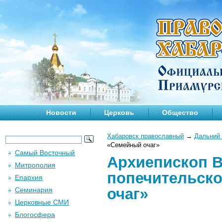
Новости
Церковь
Общество
Хабаровск православный
→
Дальний 
«Семейный очаг»
Самый Восточный
Архиепископ В
Митрополия
попечительско
Епархия
очаг»
Семинария
Церковные СМИ
Блогосфера