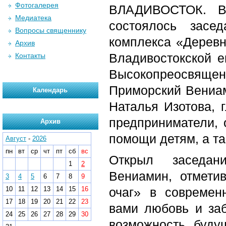
Фотогалерея
ВЛАДИВОСТОК. В 
Медиатека
состоялось засед
Вопросы священнику
комплекса «Деревн
Архив
Владивостокской е
Контакты
Высокопреосвяще
Приморский Вениа
Календарь
Наталья Изотова, 
предприниматели, 
Архив
помощи детям, а т
Август
-
2026
пн
вт
ср
чт
пт
сб
вс
Открыл заседани
1
2
Вениамин, отмети
3
4
5
6
7
8
9
10
11
12
13
14
15
16
очаг» в современ
17
18
19
20
21
22
23
вами любовь и заб
24
25
26
27
28
29
30
возможность буду