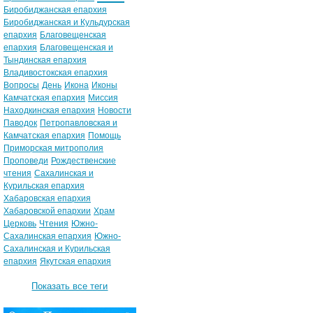
Биробиджанская епархия
Биробиджанская и Кульдурская
епархия
Благовещенская
епархия
Благовещенская и
Тындинская епархия
Владивостокская епархия
Вопросы
День
Икона
Иконы
Камчатская епархия
Миссия
Находкинская епархия
Новости
Паводок
Петропавловская и
Камчатская епархия
Помощь
Приморская митрополия
Проповеди
Рождественские
чтения
Сахалинская и
Курильская епархия
Хабаровская епархия
Хабаровской епархии
Храм
Церковь
Чтения
Южно-
Сахалинская епархия
Южно-
Сахалинская и Курильская
епархия
Якутская епархия
Показать все теги