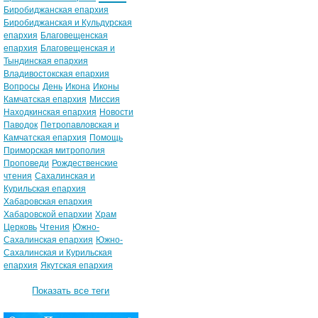
Биробиджанская епархия
Биробиджанская и Кульдурская
епархия
Благовещенская
епархия
Благовещенская и
Тындинская епархия
Владивостокская епархия
Вопросы
День
Икона
Иконы
Камчатская епархия
Миссия
Находкинская епархия
Новости
Паводок
Петропавловская и
Камчатская епархия
Помощь
Приморская митрополия
Проповеди
Рождественские
чтения
Сахалинская и
Курильская епархия
Хабаровская епархия
Хабаровской епархии
Храм
Церковь
Чтения
Южно-
Сахалинская епархия
Южно-
Сахалинская и Курильская
епархия
Якутская епархия
Показать все теги