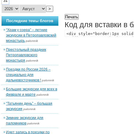
31
>
Последние темы блогов
Код для вставки в 
“Храм у озера” – летние
экскурсии в Петропавловский
монастырь
palomnik
Престольный праздник
Петропавловского
монастыря
palomnik
Поездки по России 2026 –
специально для
дальневосточников !
palomnik
Большие экскурсии для всех в
феврале и марте
palomnik
“Татьянин день” – большая
экскурсия
palomnik
Зимние экскурсии для
паломников
palomnik
Идет запись в поездки по