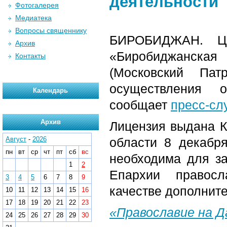
деятельности
Фотогалерея
Медиатека
Вопросы священнику
БИРОБИДЖАН. Цен
Архив
«Биробиджанская
Контакты
(Московский Пат
осуществления о
Календарь
сообщает
пресс-сл
Архив
Лицензия выдана К
Август
-
2026
области 8 декабря
пн
вт
ср
чт
пт
сб
вс
необходима для з
1
2
Епархии правосл
3
4
5
6
7
8
9
качестве дополните
10
11
12
13
14
15
16
17
18
19
20
21
22
23
«Православие на 
24
25
26
27
28
29
30