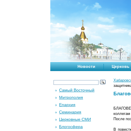
Новости
Церковь
Хабаровс
защитник
Самый Восточный
Благов
Митрополия
Епархия
БЛАГОВЕЩ
Семинария
коллегам
После по
Церковные СМИ
Блогосфера
В повест