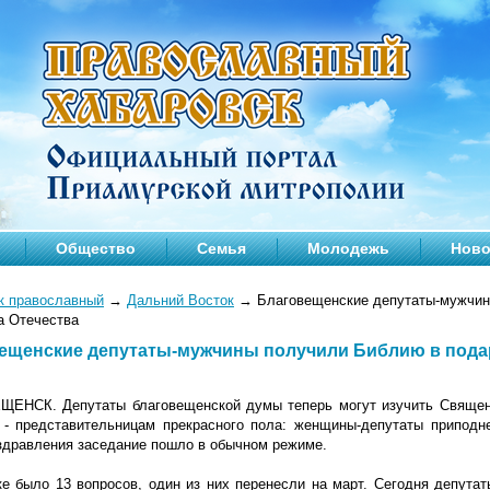
Общество
Семья
Молодежь
Ново
к православный
→
Дальний Восток
→
Благовещенские депутаты-мужчин
а Отечества
ещенские депутаты-мужчины получили Библию в подар
ЕНСК. Депутаты благовещенской думы теперь могут изучить Священн
 - представительницам прекрасного пола: женщины-депутаты припод
здравления заседание пошло в обычном режиме.
ке было 13 вопросов, один из них перенесли на март. Сегодня депута