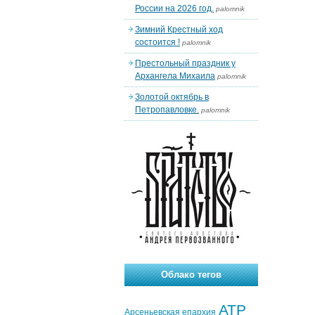
России на 2026 год.
palomnik
Зимний Крестный ход
состоится !
palomnik
Престольный праздник у
Архангела Михаила
palomnik
Золотой октябрь в
Петропавловке.
palomnik
Облако тегов
АТР
Арсеньевская епархия