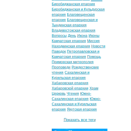
Биробиджанская епархия
Биробиджанская и Кульдурская
епархия
Благовещенская
епархия
Благовещенская и
Тындинская епархия
Владивостокская епархия
Вопросы
День
Икона
Иконы
Камчатская епархия
Миссия
Находкинская епархия
Новости
Паводок
Петропавловская и
Камчатская епархия
Помощь
Приморская митрополия
Проповеди
Рождественские
чтения
Сахалинская и
Курильская епархия
Хабаровская епархия
Хабаровской епархии
Храм
Церковь
Чтения
Южно-
Сахалинская епархия
Южно-
Сахалинская и Курильская
епархия
Якутская епархия
Показать все теги