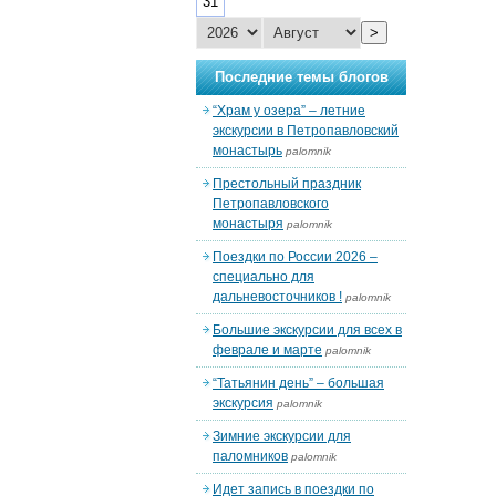
31
>
Последние темы блогов
“Храм у озера” – летние
экскурсии в Петропавловский
монастырь
palomnik
Престольный праздник
Петропавловского
монастыря
palomnik
Поездки по России 2026 –
специально для
дальневосточников !
palomnik
Большие экскурсии для всех в
феврале и марте
palomnik
“Татьянин день” – большая
экскурсия
palomnik
Зимние экскурсии для
паломников
palomnik
Идет запись в поездки по