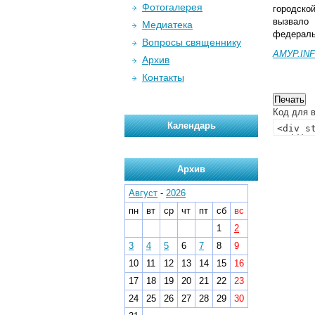
Фотогалерея
городско
вызвало
Медиатека
федераль
Вопросы священнику
АМУР.IN
Архив
Контакты
Код для в
Календарь
Архив
Август
-
2026
пн
вт
ср
чт
пт
сб
вс
1
2
3
4
5
6
7
8
9
10
11
12
13
14
15
16
17
18
19
20
21
22
23
24
25
26
27
28
29
30