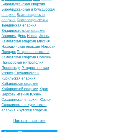
Биробиджанская епархия
Биробиджанская и Кульдурская
епархия
Благовещенская
епархия
Благовещенская и
Тындинская епархия
Владивостокская епархия
Вопросы
День
Икона
Иконы
Камчатская епархия
Миссия
Находкинская епархия
Новости
Паводок
Петропавловская и
Камчатская епархия
Помощь
Приморская митрополия
Проповеди
Рождественские
чтения
Сахалинская и
Курильская епархия
Хабаровская епархия
Хабаровской епархии
Храм
Церковь
Чтения
Южно-
Сахалинская епархия
Южно-
Сахалинская и Курильская
епархия
Якутская епархия
Показать все теги