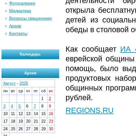
деятельности би
Фотогалерея
открыла бесплатну
Медиатека
детей из социаль
Вопросы священнику
Архив
обеды в столовой о
Контакты
Как сообщает
ИА 
Календарь
еврейской общины 
помощь, было выд
Архив
продуктовых набор
Август
-
2026
общинных программ
пн
вт
ср
чт
пт
сб
вс
рублей.
1
2
3
4
5
6
7
8
9
REGIONS.RU
10
11
12
13
14
15
16
17
18
19
20
21
22
23
24
25
26
27
28
29
30