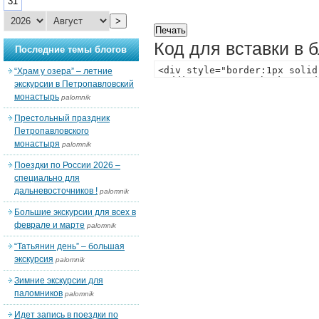
31
>
Код для вставки в 
Последние темы блогов
“Храм у озера” – летние
экскурсии в Петропавловский
монастырь
palomnik
Престольный праздник
Петропавловского
монастыря
palomnik
Поездки по России 2026 –
специально для
дальневосточников !
palomnik
Большие экскурсии для всех в
феврале и марте
palomnik
“Татьянин день” – большая
экскурсия
palomnik
Зимние экскурсии для
паломников
palomnik
Идет запись в поездки по