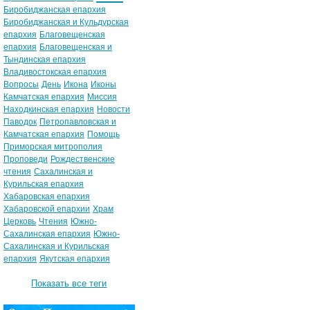
Биробиджанская епархия
Биробиджанская и Кульдурская
епархия
Благовещенская
епархия
Благовещенская и
Тындинская епархия
Владивостокская епархия
Вопросы
День
Икона
Иконы
Камчатская епархия
Миссия
Находкинская епархия
Новости
Паводок
Петропавловская и
Камчатская епархия
Помощь
Приморская митрополия
Проповеди
Рождественские
чтения
Сахалинская и
Курильская епархия
Хабаровская епархия
Хабаровской епархии
Храм
Церковь
Чтения
Южно-
Сахалинская епархия
Южно-
Сахалинская и Курильская
епархия
Якутская епархия
Показать все теги