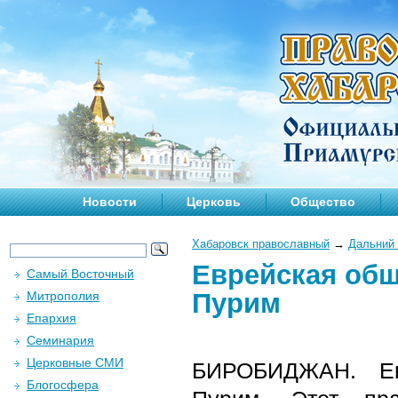
Новости
Церковь
Общество
Хабаровск православный
→
Дальний 
Еврейская об
Самый Восточный
Пурим
Митрополия
Епархия
Семинария
Церковные СМИ
БИРОБИДЖАН. Ев
Блогосфера