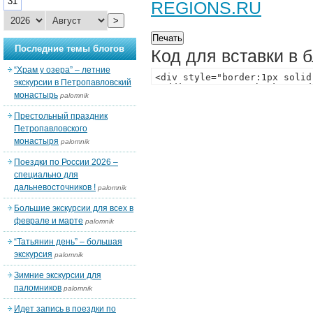
31
REGIONS.RU
>
Последние темы блогов
Код для вставки в 
“Храм у озера” – летние
экскурсии в Петропавловский
монастырь
palomnik
Престольный праздник
Петропавловского
монастыря
palomnik
Поездки по России 2026 –
специально для
дальневосточников !
palomnik
Большие экскурсии для всех в
феврале и марте
palomnik
“Татьянин день” – большая
экскурсия
palomnik
Зимние экскурсии для
паломников
palomnik
Идет запись в поездки по