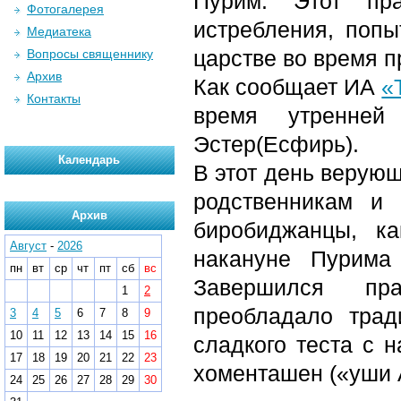
Пурим. Этот пр
Фотогалерея
истребления, попы
Медиатека
царстве во время п
Вопросы священнику
Архив
Как сообщает ИА
«
Контакты
время утренней
Эстер(Есфирь).
Календарь
В этот день верующ
родственникам и 
Архив
биробиджанцы, к
Август
-
2026
накануне Пурима
пн
вт
ср
чт
пт
сб
вс
Завершился пра
1
2
преобладало трад
3
4
5
6
7
8
9
10
11
12
13
14
15
16
сладкого теста с 
17
18
19
20
21
22
23
хоменташен («уши 
24
25
26
27
28
29
30