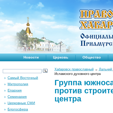
Новости
Церковь
Общество
Хабаровск православный
→
Дальний 
Исламского духовного центра
Самый Восточный
Группа южнос
Митрополия
против строит
Епархия
центра
Семинария
Церковные СМИ
Блогосфера