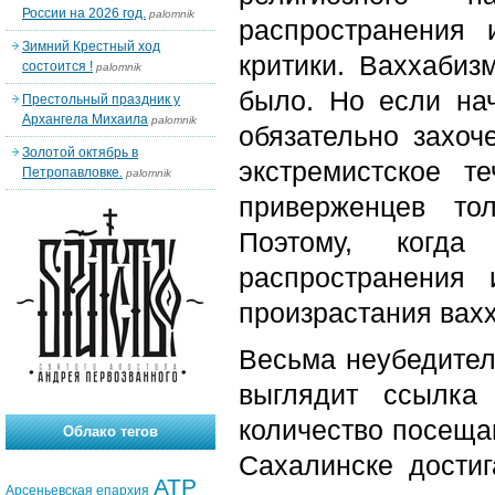
России на 2026 год.
palomnik
распространения 
Зимний Крестный ход
критики. Ваххабиз
состоится !
palomnik
было. Но если нач
Престольный праздник у
Архангела Михаила
palomnik
обязательно захоч
Золотой октябрь в
экстремистское т
Петропавловке.
palomnik
приверженцев то
Поэтому, когда
распространения
произрастания вах
Весьма неубедител
выглядит ссылка
количество посеща
Облако тегов
Сахалинске дости
АТР
Арсеньевская епархия