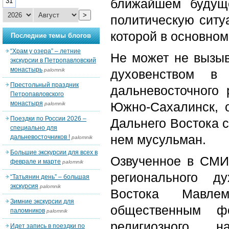
ближайшем будуще
31
>
политическую ситу
которой в основном
Последние темы блогов
“Храм у озера” – летние
Не может не вызыв
экскурсии в Петропавловский
монастырь
palomnik
духовенством в 
Престольный праздник
дальневосточного 
Петропавловского
монастыря
Южно-Сахалинск, 
palomnik
Поездки по России 2026 –
Дальнего Востока 
специально для
нем мусульман.
дальневосточников !
palomnik
Большие экскурсии для всех в
Озвученное в СМИ
феврале и марте
palomnik
регионального д
“Татьянин день” – большая
экскурсия
palomnik
Востока Мавлем
Зимние экскурсии для
общественным ф
паломников
palomnik
религиозного 
Идет запись в поездки по