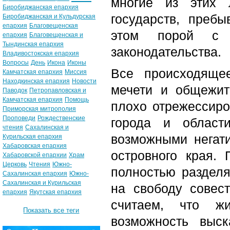
многие из этих 
Биробиджанская епархия
государств, преб
Биробиджанская и Кульдурская
епархия
Благовещенская
этом порой с н
епархия
Благовещенская и
Тындинская епархия
законодательства.
Владивостокская епархия
Вопросы
День
Икона
Иконы
Все происходящее
Камчатская епархия
Миссия
Находкинская епархия
Новости
мечети и общежит
Паводок
Петропавловская и
Камчатская епархия
Помощь
плохо отрежессиро
Приморская митрополия
Проповеди
Рождественские
города и област
чтения
Сахалинская и
возможными негат
Курильская епархия
Хабаровская епархия
островного края.
Хабаровской епархии
Храм
Церковь
Чтения
Южно-
полностью раздел
Сахалинская епархия
Южно-
Сахалинская и Курильская
на свободу совес
епархия
Якутская епархия
считаем, что ж
Показать все теги
возможность выс