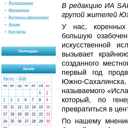
Фотогалерея
В редакцию ИА SA
Медиатека
групой жителей Ю
Вопросы священнику
Архив
У нас, коренных
Контакты
большую озабочен
искусственной ис
Календарь
вызывает крайнюю
созданного местн
Архив
первый год прод
Август
-
2026
Южно-Сахалинск
пн
вт
ср
чт
пт
сб
вс
называемого «Ислам
1
2
который, по ген
3
4
5
6
7
8
9
10
11
12
13
14
15
16
превратиться в цен
17
18
19
20
21
22
23
По нашему мнению
24
25
26
27
28
29
30