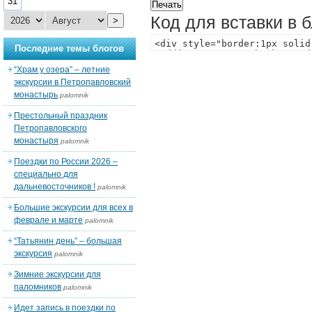
31
Код для вставки в 
>
Последние темы блогов
“Храм у озера” – летние
экскурсии в Петропавловский
монастырь
palomnik
Престольный праздник
Петропавловского
монастыря
palomnik
Поездки по России 2026 –
специально для
дальневосточников !
palomnik
Большие экскурсии для всех в
феврале и марте
palomnik
“Татьянин день” – большая
экскурсия
palomnik
Зимние экскурсии для
паломников
palomnik
Идет запись в поездки по