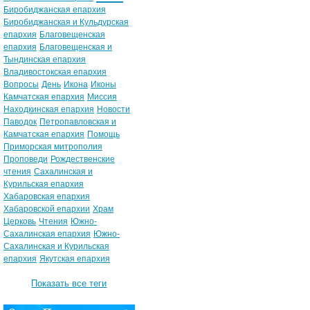
Биробиджанская епархия
Биробиджанская и Кульдурская
епархия
Благовещенская
епархия
Благовещенская и
Тындинская епархия
Владивостокская епархия
Вопросы
День
Икона
Иконы
Камчатская епархия
Миссия
Находкинская епархия
Новости
Паводок
Петропавловская и
Камчатская епархия
Помощь
Приморская митрополия
Проповеди
Рождественские
чтения
Сахалинская и
Курильская епархия
Хабаровская епархия
Хабаровской епархии
Храм
Церковь
Чтения
Южно-
Сахалинская епархия
Южно-
Сахалинская и Курильская
епархия
Якутская епархия
Показать все теги