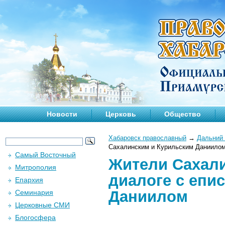
Новости
Церковь
Общество
Хабаровск православный
→
Дальний 
Сахалинским и Курильским Даниило
Самый Восточный
Жители Сахали
Митрополия
диалоге с епи
Епархия
Даниилом
Семинария
Церковные СМИ
Блогосфера