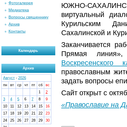
Фотогалерея
ЮЖНО-САХАЛИНСК.
Медиатека
виртуальный диал
Вопросы священнику
Курильским Дан
Архив
Сахалинской и Кур
Контакты
Заканчивается раб
Календарь
Прямая линия»,
Воскресенского 
Архив
православным жит
Август
-
2026
задать вопросы епи
пн
вт
ср
чт
пт
сб
вс
Сайт открыт с октяб
1
2
3
4
5
6
7
8
9
«Православие на 
10
11
12
13
14
15
16
17
18
19
20
21
22
23
24
25
26
27
28
29
30