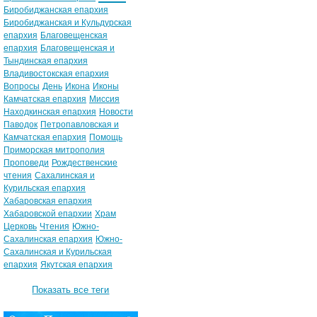
Биробиджанская епархия
Биробиджанская и Кульдурская
епархия
Благовещенская
епархия
Благовещенская и
Тындинская епархия
Владивостокская епархия
Вопросы
День
Икона
Иконы
Камчатская епархия
Миссия
Находкинская епархия
Новости
Паводок
Петропавловская и
Камчатская епархия
Помощь
Приморская митрополия
Проповеди
Рождественские
чтения
Сахалинская и
Курильская епархия
Хабаровская епархия
Хабаровской епархии
Храм
Церковь
Чтения
Южно-
Сахалинская епархия
Южно-
Сахалинская и Курильская
епархия
Якутская епархия
Показать все теги