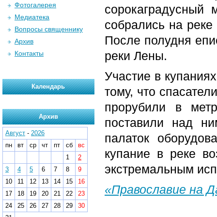
Фотогалерея
сорокаградусный 
Медиатека
собрались на реке
Вопросы священнику
После полудня епи
Архив
реки Лены.
Контакты
Участие в купания
Календарь
тому, что спасател
прорубили в мет
Архив
поставили над ни
Август
-
2026
палаток оборудов
пн
вт
ср
чт
пт
сб
вс
купание в реке в
1
2
экстремальным исп
3
4
5
6
7
8
9
10
11
12
13
14
15
16
«Православие на 
17
18
19
20
21
22
23
24
25
26
27
28
29
30