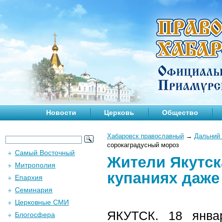
Новости
Церковь
Общество
Хабаровск православный
→
Дальний 
сорокаградусный мороз
Самый Восточный
Жители Якутск
Митрополия
купаниях даже
Епархия
Семинария
Церковные СМИ
ЯКУТСК.
18 январ
Блогосфера