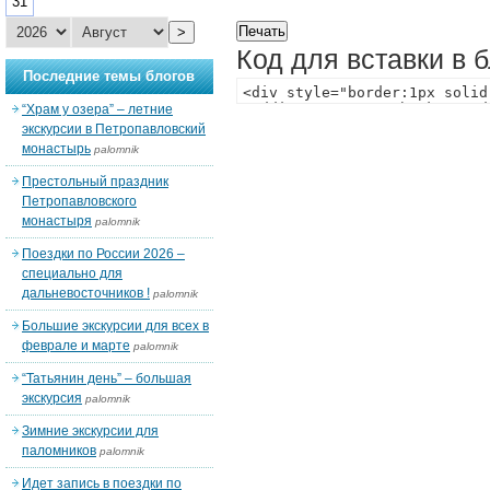
31
>
Код для вставки в 
Последние темы блогов
“Храм у озера” – летние
экскурсии в Петропавловский
монастырь
palomnik
Престольный праздник
Петропавловского
монастыря
palomnik
Поездки по России 2026 –
специально для
дальневосточников !
palomnik
Большие экскурсии для всех в
феврале и марте
palomnik
“Татьянин день” – большая
экскурсия
palomnik
Зимние экскурсии для
паломников
palomnik
Идет запись в поездки по