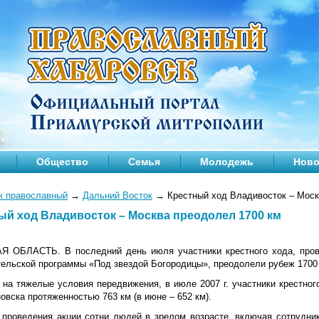
Общество
Семья
Молодежь
Ново
к православный
→
Дальний Восток
→
Крестный ход Владивосток – Моск
ый ход Владивосток – Москва преодолел 1700 км
 ОБЛАСТЬ. В последний день июля участники крестного хода, пров
тельской программы «Под звездой Богородицы», преодолели рубеж 1700
 на тяжелые условия передвижения, в июле 2007 г. участники крестно
вска протяженностью 763 км (в июне – 652 км).
 проведения акции сотни людей в зрелом возрасте, включая сотрудни