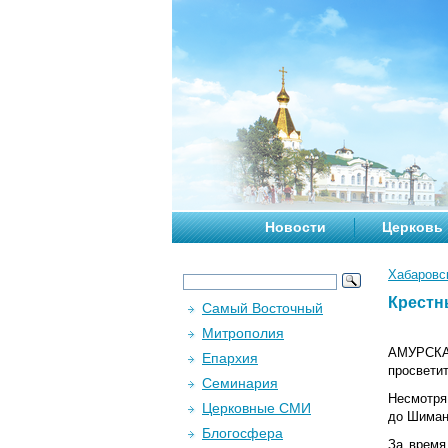
Новости
Церковь
Хабаровс
Крестн
Самый Восточный
Митрополия
АМУРСКАЯ
Епархия
просвети
Семинария
Несмотря
Церковные СМИ
до Шимано
Блогосфера
За время