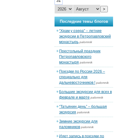
31
>
Последние темы блогов
“Храм у озера” – летние
экскурсии в Петропавловский
монастырь
palomnik
Престольный праздник
Петропавловского
монастыря
palomnik
Поездки по России 2026 –
специально для
дальневосточников !
palomnik
Большие экскурсии для всех в
феврале и марте
palomnik
“Татьянин день” – большая
экскурсия
palomnik
Зимние экскурсии для
паломников
palomnik
Идет запись в поездки по