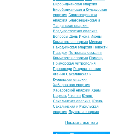
Биробиджанская епархия
Биробиджанская и Кульдурская
епархия
Благовещенская
епархия
Благовещенская и
Тындинская епархия
Владивостокская епархия
Вопросы
День
Икона
Иконы
Камчатская епархия
Миссия
Находкинская епархия
Новости
Паводок
Петропавловская и
Камчатская епархия
Помощь
Приморская митрополия
Проповеди
Рождественские
чтения
Сахалинская и
Курильская епархия
Хабаровская епархия
Хабаровской епархии
Храм
Церковь
Чтения
Южно-
Сахалинская епархия
Южно-
Сахалинская и Курильская
епархия
Якутская епархия
Показать все теги