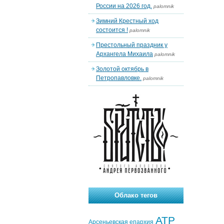
России на 2026 год.
palomnik
Зимний Крестный ход
состоится !
palomnik
Престольный праздник у
Архангела Михаила
palomnik
Золотой октябрь в
Петропавловке.
palomnik
Облако тегов
АТР
Арсеньевская епархия