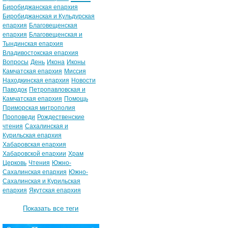
Биробиджанская епархия
Биробиджанская и Кульдурская
епархия
Благовещенская
епархия
Благовещенская и
Тындинская епархия
Владивостокская епархия
Вопросы
День
Икона
Иконы
Камчатская епархия
Миссия
Находкинская епархия
Новости
Паводок
Петропавловская и
Камчатская епархия
Помощь
Приморская митрополия
Проповеди
Рождественские
чтения
Сахалинская и
Курильская епархия
Хабаровская епархия
Хабаровской епархии
Храм
Церковь
Чтения
Южно-
Сахалинская епархия
Южно-
Сахалинская и Курильская
епархия
Якутская епархия
Показать все теги