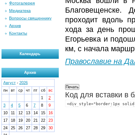
Москва вошли в 
Фотогалерея
Благовещенске. Д
Медиатека
проходит вдоль пр
Вопросы священнику
Архив
хода за день про
Контакты
Егорьевка и подошл
км, с начала маршр
Календарь
Православие на Д
Архив
Август
-
2026
пн
вт
ср
чт
пт
сб
вс
Код для вставки в 
1
2
3
4
5
6
7
8
9
10
11
12
13
14
15
16
17
18
19
20
21
22
23
24
25
26
27
28
29
30