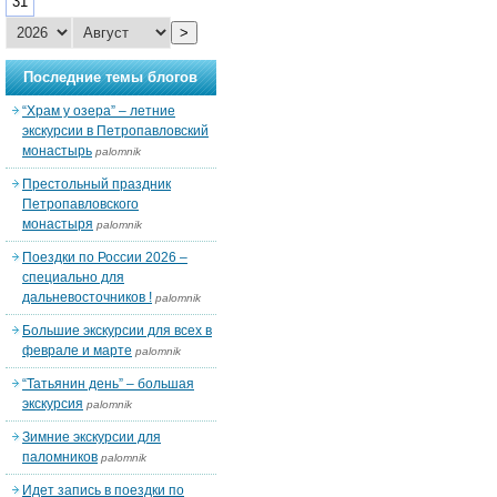
31
>
Последние темы блогов
“Храм у озера” – летние
экскурсии в Петропавловский
монастырь
palomnik
Престольный праздник
Петропавловского
монастыря
palomnik
Поездки по России 2026 –
специально для
дальневосточников !
palomnik
Большие экскурсии для всех в
феврале и марте
palomnik
“Татьянин день” – большая
экскурсия
palomnik
Зимние экскурсии для
паломников
palomnik
Идет запись в поездки по