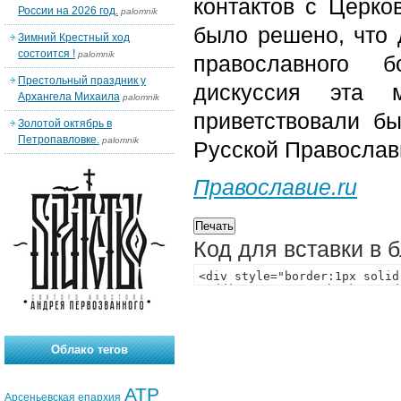
контактов с Церко
России на 2026 год.
palomnik
было решено, что 
Зимний Крестный ход
состоится !
palomnik
православного б
Престольный праздник у
дискуссия эта
Архангела Михаила
palomnik
приветствовали б
Золотой октябрь в
Петропавловке.
palomnik
Русской Православ
Православие.ru
Код для вставки в 
Облако тегов
АТР
Арсеньевская епархия