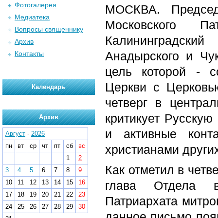
Фотогалерея
МОСКВА. Председ
Медиатека
Московского П
Вопросы священнику
Калининградск
Архив
Анадырского и Чу
Контакты
цель которой - с
Церкви с Церковь
Календарь
четверг в централ
критикует Русскую
Архив
и активные кон
Август
-
2026
пн
вт
ср
чт
пт
сб
вс
христианами други
1
2
Как отметил в четв
3
4
5
6
7
8
9
10
11
12
13
14
15
16
глава Отдела в
17
18
19
20
21
22
23
Патриархата митро
24
25
26
27
28
29
30
данное письмо поя