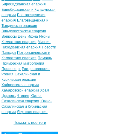
Биробиджанская епархия
Биробиджанская и Кульдурская
епархия
Благовещенская
епархия
Благовещенская и
Тындинская епархия
Владивостокская епархия
Вопросы
День
Икона
Иконы
Камчатская епархия
Миссия
Находкинская епархия
Новости
Паводок
Петропавловская и
Камчатская епархия
Помощь
Приморская митрополия
Проповеди
Рождественские
чтения
Сахалинская и
Курильская епархия
Хабаровская епархия
Хабаровской епархии
Храм
Церковь
Чтения
Южно-
Сахалинская епархия
Южно-
Сахалинская и Курильская
епархия
Якутская епархия
Показать все теги