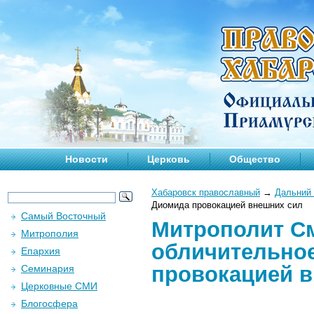
Новости
Церковь
Общество
Хабаровск православный
→
Дальний 
Диомида провокацией внешних сил
Самый Восточный
Митрополит См
Митрополия
обличительно
Епархия
провокацией 
Семинария
Церковные СМИ
Блогосфера