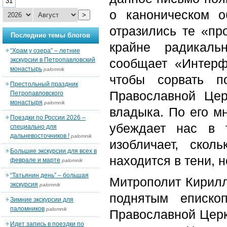
31
о каноническом 
>
отразились те «пр
Последние темы блогов
крайне радикаль
“Храм у озера” – летние
экскурсии в Петропавловский
сообщает «Интерф
монастырь
palomnik
чтобы сорвать п
Престольный праздник
Православной Цер
Петропавловского
монастыря
palomnik
владыка. По его м
Поездки по России 2026 –
убеждает нас в 
специально для
дальневосточников !
palomnik
изобличает, скол
Большие экскурсии для всех в
находится в тени, 
феврале и марте
palomnik
“Татьянин день” – большая
Митрополит Кирилл
экскурсия
palomnik
поднятым еписко
Зимние экскурсии для
паломников
palomnik
Православной Церкв
Идет запись в поездки по