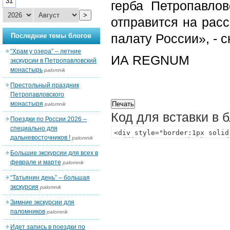
31
герба Петропавло
>
отправится на рас
палату России», - 
Последние темы блогов
“Храм у озера” – летние
ИА REGNUM
экскурсии в Петропавловский
монастырь
palomnik
Престольный праздник
Петропавловского
монастыря
palomnik
Код для вставки в 
Поездки по России 2026 –
специально для
дальневосточников !
palomnik
Большие экскурсии для всех в
феврале и марте
palomnik
“Татьянин день” – большая
экскурсия
palomnik
Зимние экскурсии для
паломников
palomnik
Идет запись в поездки по