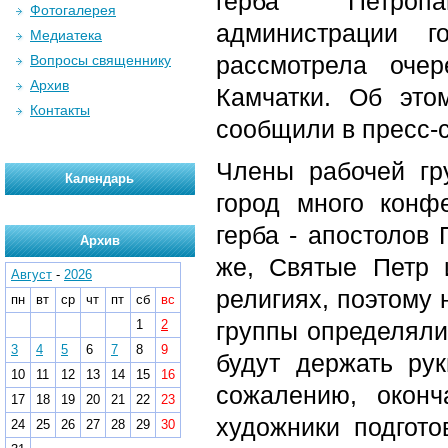
герба Петропа
Фотогалерея
администрации г
Медиатека
рассмотрела оче
Вопросы священнику
Архив
Камчатки. Об это
Контакты
сообщили в пресс-
Члены рабочей гру
Календарь
город много конф
герба - апостолов 
Архив
же, Святые Петр 
Август
-
2026
религиях, поэтому 
пн
вт
ср
чт
пт
сб
вс
1
2
группы определяли,
3
4
5
6
7
8
9
будут держать рук
10
11
12
13
14
15
16
сожалению, окон
17
18
19
20
21
22
23
художники подгот
24
25
26
27
28
29
30