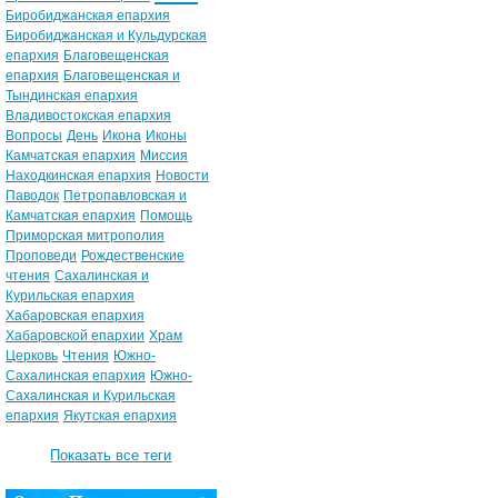
Биробиджанская епархия
Биробиджанская и Кульдурская
епархия
Благовещенская
епархия
Благовещенская и
Тындинская епархия
Владивостокская епархия
Вопросы
День
Икона
Иконы
Камчатская епархия
Миссия
Находкинская епархия
Новости
Паводок
Петропавловская и
Камчатская епархия
Помощь
Приморская митрополия
Проповеди
Рождественские
чтения
Сахалинская и
Курильская епархия
Хабаровская епархия
Хабаровской епархии
Храм
Церковь
Чтения
Южно-
Сахалинская епархия
Южно-
Сахалинская и Курильская
епархия
Якутская епархия
Показать все теги