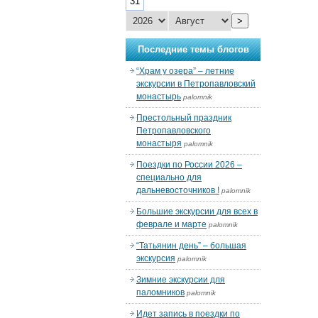
31
>
Последние темы блогов
“Храм у озера” – летние
экскурсии в Петропавловский
монастырь
palomnik
Престольный праздник
Петропавловского
монастыря
palomnik
Поездки по России 2026 –
специально для
дальневосточников !
palomnik
Большие экскурсии для всех в
феврале и марте
palomnik
“Татьянин день” – большая
экскурсия
palomnik
Зимние экскурсии для
паломников
palomnik
Идет запись в поездки по