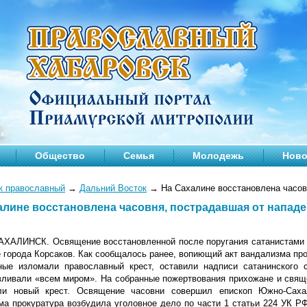
Общество
Семья
Молодежь
Ново
к православный
→
Дальний Восток
→
На Сахалине восстановлена часов
алине восстановлена часовня, пострадавшая от нападе
АЛИНСК. Освящение восстановленной после поругания сатанистами п
города Корсаков. Как сообщалось ранее, вопиющий акт вандализма прои
ные изломали православный крест, оставили надписи сатанинского
вливали «всем миром». На собранные пожертвования прихожане и свящ
ли новый крест. Освящение часовни совершил епископ Южно-Саха
ма прокуратура возбудила уголовное дело по части 1 статьи 224 УК Р