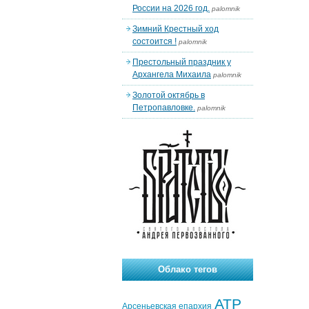
России на 2026 год.
palomnik
Зимний Крестный ход
состоится !
palomnik
Престольный праздник у
Архангела Михаила
palomnik
Золотой октябрь в
Петропавловке.
palomnik
Облако тегов
АТР
Арсеньевская епархия