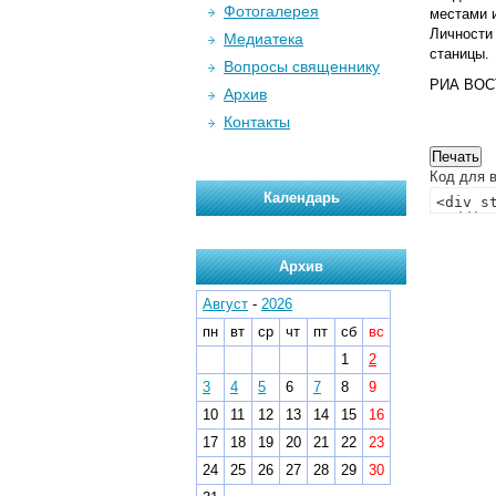
Фотогалерея
местами 
Личности
Медиатека
станицы.
Вопросы священнику
РИА ВОС
Архив
Контакты
Код для в
Календарь
Архив
Август
-
2026
пн
вт
ср
чт
пт
сб
вс
1
2
3
4
5
6
7
8
9
10
11
12
13
14
15
16
17
18
19
20
21
22
23
24
25
26
27
28
29
30