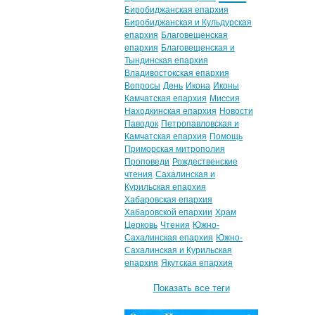
Биробиджанская епархия
Биробиджанская и Кульдурская
епархия
Благовещенская
епархия
Благовещенская и
Тындинская епархия
Владивостокская епархия
Вопросы
День
Икона
Иконы
Камчатская епархия
Миссия
Находкинская епархия
Новости
Паводок
Петропавловская и
Камчатская епархия
Помощь
Приморская митрополия
Проповеди
Рождественские
чтения
Сахалинская и
Курильская епархия
Хабаровская епархия
Хабаровской епархии
Храм
Церковь
Чтения
Южно-
Сахалинская епархия
Южно-
Сахалинская и Курильская
епархия
Якутская епархия
Показать все теги