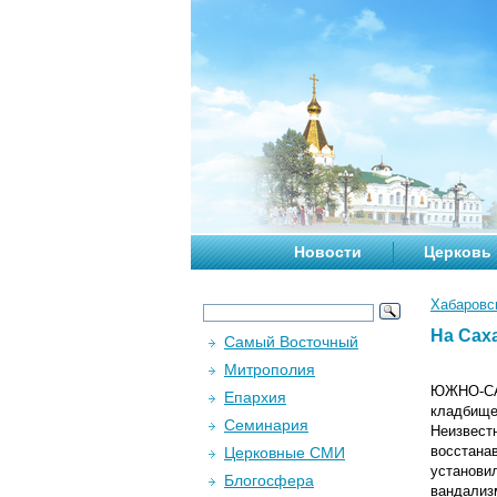
Новости
Церковь
Хабаровс
На Сах
Самый Восточный
Митрополия
ЮЖНО-САХ
Епархия
кладбище 
Семинария
Неизвест
восстана
Церковные СМИ
установи
Блогосфера
вандализ