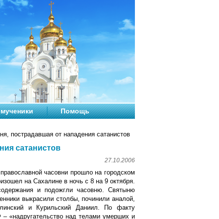
мученики
Помощь
ня, пострадавшая от нападения сатанистов
ния сатанистов
27.10.2006
равославной часовни прошло на городском
зошел на Сахалине в ночь с 8 на 9 октября.
 содержания и подожгли часовню. Святыню
енники выкрасили столбы, починили аналой,
линский и Курильский Даниил. По факту
Ф – «надругательство над телами умерших и