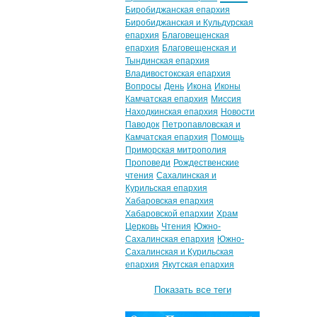
Биробиджанская епархия
Биробиджанская и Кульдурская
епархия
Благовещенская
епархия
Благовещенская и
Тындинская епархия
Владивостокская епархия
Вопросы
День
Икона
Иконы
Камчатская епархия
Миссия
Находкинская епархия
Новости
Паводок
Петропавловская и
Камчатская епархия
Помощь
Приморская митрополия
Проповеди
Рождественские
чтения
Сахалинская и
Курильская епархия
Хабаровская епархия
Хабаровской епархии
Храм
Церковь
Чтения
Южно-
Сахалинская епархия
Южно-
Сахалинская и Курильская
епархия
Якутская епархия
Показать все теги