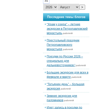
31
>
Последние темы блогов
“Храм у озера” – летние
экскурсии в Петропавловский
монастырь
palomnik
Престольный праздник
Петропавловского
монастыря
palomnik
Поездки по России 2026 –
специально для
дальневосточников !
palomnik
Большие экскурсии для всех в
феврале и марте
palomnik
“Татьянин день” – большая
экскурсия
palomnik
Зимние экскурсии для
паломников
palomnik
Идет запись в поездки по