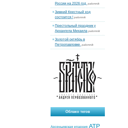
России на 2026 год.
palomnik
Зимний Крестный ход
состоится !
palomnik
Престольный праздник у
Архангела Михаила
palomnik
Золотой октябрь в
Петропавловке.
palomnik
Облако тегов
АТР
Арсеньевская епархия