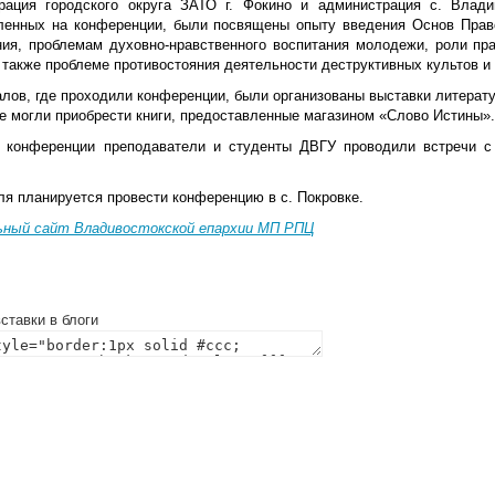
рация городского округа ЗАТО г. Фокино и администрация с. Влади
ленных на конференции, были посвящены опыту введения Основ Прав
ния, проблемам духовно-нравственного воспитания молодежи, роли пр
 также проблеме противостояния деятельности деструктивных культов и 
алов, где проходили конференции, были организованы выставки литерат
 могли приобрести книги, предоставленные магазином «Слово Истины».
 конференции преподаватели и студенты ДВГУ проводили встречи 
ля планируется провести конференцию в с. Покровке.
ный сайт Владивостокской епархии МП РПЦ
ставки в блоги