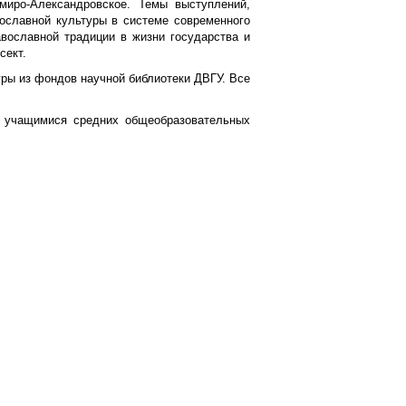
миро-Александровское. Темы выступлений,
ославной культуры в системе современного
авославной традиции в жизни государства и
сект.
уры из фондов научной библиотеки ДВГУ. Все
с учащимися средних общеобразовательных