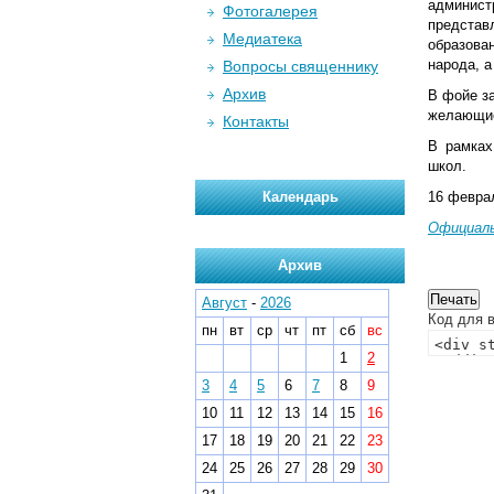
админист
Фотогалерея
представ
Медиатека
образова
народа, а
Вопросы священнику
Архив
В фойе з
желающие
Контакты
В рамках
школ.
Календарь
16 февра
Официаль
Архив
Август
-
2026
Код для в
пн
вт
ср
чт
пт
сб
вс
1
2
3
4
5
6
7
8
9
10
11
12
13
14
15
16
17
18
19
20
21
22
23
24
25
26
27
28
29
30