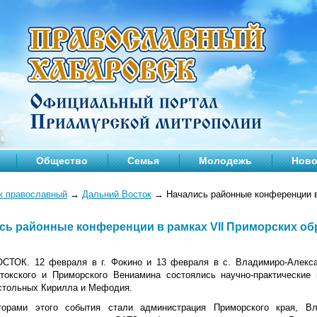
Общество
Семья
Молодежь
Ново
к православный
→
Дальний Восток
→
Начались районные конференции в
сь районные конференции в рамках VII Приморских о
ТОК. 12 февраля в г. Фокино и 13 февраля в с. Владимиро-Алекса
токского и Приморского Вениамина состоялись научно-практические
стольных Кирилла и Мефодия.
торами этого события стали администрация Приморского края, В