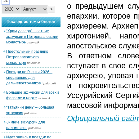
31
о предыдущем слу
>
епархии, которое 
Последние темы блогов
архиереем. Архиеп
“Храм у озера” – летние
хиротонией, нап
экскурсии в Петропавловский
монастырь
palomnik
апостольское служ
Престольный праздник
В ответном слове
Петропавловского
монастыря
palomnik
вступает в свое с
Поездки по России 2026 –
архиерею, уповая 
специально для
дальневосточников !
и покровительст
palomnik
Большие экскурсии для всех в
Уссурийский Серги
феврале и марте
palomnik
массовой информа
“Татьянин день” – большая
экскурсия
palomnik
Официальный сайт
Зимние экскурсии для
паломников
palomnik
Идет запись в поездки по