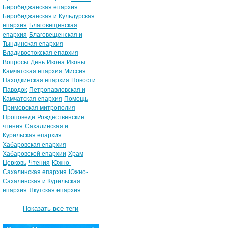
Биробиджанская епархия
Биробиджанская и Кульдурская
епархия
Благовещенская
епархия
Благовещенская и
Тындинская епархия
Владивостокская епархия
Вопросы
День
Икона
Иконы
Камчатская епархия
Миссия
Находкинская епархия
Новости
Паводок
Петропавловская и
Камчатская епархия
Помощь
Приморская митрополия
Проповеди
Рождественские
чтения
Сахалинская и
Курильская епархия
Хабаровская епархия
Хабаровской епархии
Храм
Церковь
Чтения
Южно-
Сахалинская епархия
Южно-
Сахалинская и Курильская
епархия
Якутская епархия
Показать все теги