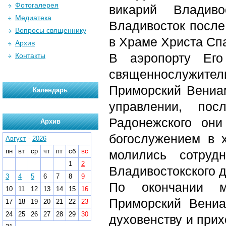
Фотогалерея
викарий Владив
Медиатека
Владивосток после
Вопросы священнику
в Храме Христа Спа
Архив
В аэропорту Его
Контакты
священнослужител
Приморский Вениам
Календарь
управлении, по
Радонежского они
Архив
богослужением в 
Август
-
2026
пн
вт
ср
чт
пт
сб
вс
молились сотруд
1
2
Владивостокского 
3
4
5
6
7
8
9
По окончании м
10
11
12
13
14
15
16
Приморский Вениа
17
18
19
20
21
22
23
24
25
26
27
28
29
30
духовенству и при