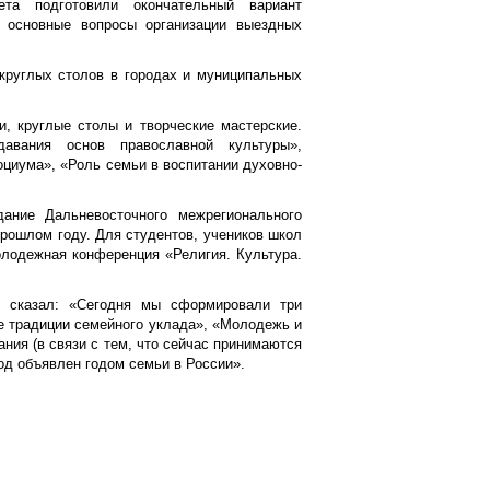
ета подготовили окончательный вариант
е основные вопросы организации выездных
круглых столов в городах и муниципальных
и, круглые столы и творческие мастерские.
давания основ православной культуры»,
циума», «Роль семьи в воспитании духовно-
ание Дальневосточного межрегионального
рошлом году. Для студентов, учеников школ
олодежная конференция «Религия. Культура.
а, сказал: «Сегодня мы сформировали три
е традиции семейного уклада», «Молодежь и
ния (в связи с тем, что сейчас принимаются
од объявлен годом семьи в России».