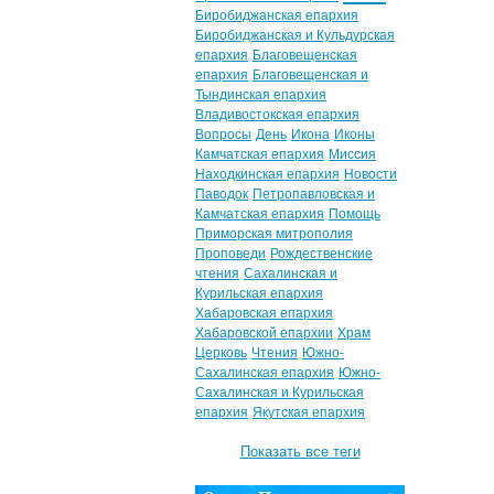
Биробиджанская епархия
Биробиджанская и Кульдурская
епархия
Благовещенская
епархия
Благовещенская и
Тындинская епархия
Владивостокская епархия
Вопросы
День
Икона
Иконы
Камчатская епархия
Миссия
Находкинская епархия
Новости
Паводок
Петропавловская и
Камчатская епархия
Помощь
Приморская митрополия
Проповеди
Рождественские
чтения
Сахалинская и
Курильская епархия
Хабаровская епархия
Хабаровской епархии
Храм
Церковь
Чтения
Южно-
Сахалинская епархия
Южно-
Сахалинская и Курильская
епархия
Якутская епархия
Показать все теги