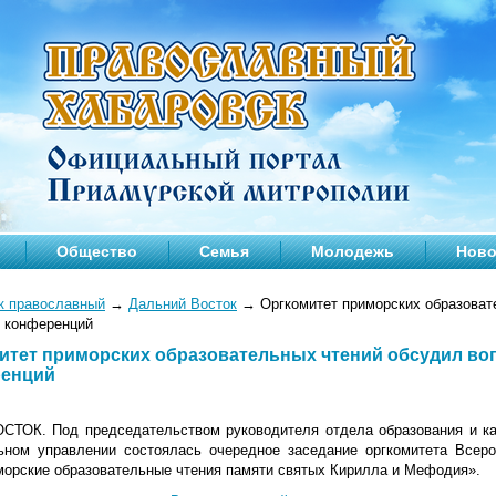
Общество
Семья
Молодежь
Ново
к православный
→
Дальний Восток
→
Оргкомитет приморских образоват
 конференций
итет приморских образовательных чтений обсудил в
енций
ТОК. Под председательством руководителя отдела образования и ка
ьном управлении состоялась очередное заседание оргкомитета Всеро
иморские образовательные чтения памяти святых Кирилла и Мефодия».