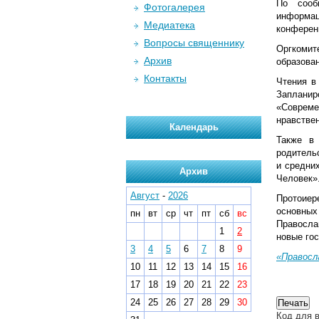
По соо
Фотогалерея
информац
Медиатека
конферен
Вопросы священнику
Оргкомит
Архив
образова
Контакты
Чтения в
Заплани
«Совреме
нравстве
Календарь
Также в 
родитель
и средни
Архив
Человек»
Август
-
2026
Протоиер
основных
пн
вт
ср
чт
пт
сб
вс
Правосла
1
2
новые гос
3
4
5
6
7
8
9
«Правосл
10
11
12
13
14
15
16
17
18
19
20
21
22
23
24
25
26
27
28
29
30
Код для в