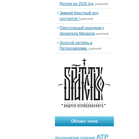
России на 2026 год.
palomnik
Зимний Крестный ход
состоится !
palomnik
Престольный праздник у
Архангела Михаила
palomnik
Золотой октябрь в
Петропавловке.
palomnik
Облако тегов
АТР
Арсеньевская епархия