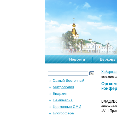
Новости
Церковь
Хабаровс
выездных
Самый Восточный
Оргком
Митрополия
конфер
Епархия
Семинария
ВЛАДИВОС
епархиал
Церковные СМИ
«VIII Пр
Блогосфера