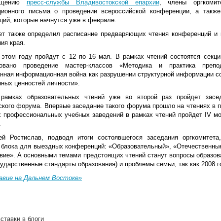
бщению
пресс-службы Владивостокской епархии
, члены оргкомит
ионного письма о проведении всероссийской конференции, а такж
ций, которые начнутся уже в феврале.
ет также определил расписание предваряющих чтения конференций и 
ния края.
 этом году пройдут с 12 по 16 мая. В рамках чтений состоятся секци
ровано проведение мастер-классов «Методика и практика препо
нная информационная война как разрушении структурной информации со
нных ценностей личности».
рамках образовательных чтений уже во второй раз пройдет засед
ского форума. Впервые заседание такого форума прошло на чтениях в п
х профессиональных учебных заведений в рамках чтений пройдет IV м
.
ей Ростислав, подводя итоги состоявшегося заседания оргкомитет
 блока для выездных конференций: «Образовательный», «Отечественны
вие». А основными темами предстоящих чтений станут вопросы образова
ударственные стандарты образования) и проблемы семьи, так как 2008 г
авие на Дальнем Востоке»
ставки в блоги