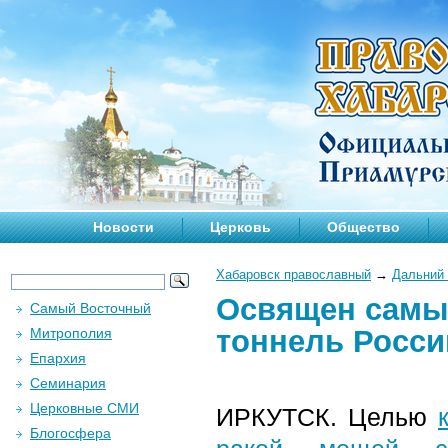
Новости
Церковь
Общество
Хабаровск православный
→
Дальний 
Освящен самы
Самый Восточный
тоннель Росси
Митрополия
Епархия
Семинария
Церковные СМИ
ИРКУТСК. Целью
Блогосфера