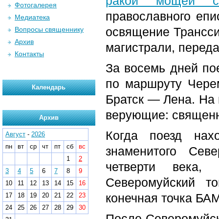
ракой мощей св
Фотогалерея
православного епи
Медиатека
освящение Трансси
Вопросы священнику
Архив
магистрали, перед
Контакты
За восемь дней по
по маршруту Чер
Календарь
Братск — Лена. На 
верующие: священн
Архив
Когда поезд нах
Август
-
2026
пн
вт
ср
чт
пт
сб
вс
знаменитого Сев
1
2
четверти века,
3
4
5
6
7
8
9
Северомуйский т
10
11
12
13
14
15
16
конечная точка БА
17
18
19
20
21
22
23
24
25
26
27
28
29
30
После Северомуйск