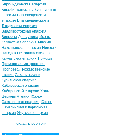
Биробиджанская епархия
Биробиджанская и Кульдурская
епархия
Благовещенская
епархия
Благовещенская и
Тындинская епархия
Владивостокская епархия
Вопросы
День
Икона
Иконы
Камчатская епархия
Миссия
Находкинская епархия
Новости
Паводок
Петропавловская и
Камчатская епархия
Помощь
Приморская митрополия
Проповеди
Рождественские
чтения
Сахалинская и
Курильская епархия
Хабаровская епархия
Хабаровской епархии
Храм
Церковь
Чтения
Южно-
Сахалинская епархия
Южно-
Сахалинская и Курильская
епархия
Якутская епархия
Показать все теги