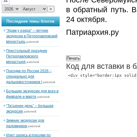
31
в обратный путь. 
>
24 октября.
Последние темы блогов
Патриархия.ру
“Храм у озера” – летние
экскурсии в Петропавловский
монастырь
palomnik
Престольный праздник
Петропавловского
монастыря
palomnik
Код для вставки в 
Поездки по России 2026 –
специально для
дальневосточников !
palomnik
Большие экскурсии для всех в
феврале и марте
palomnik
“Татьянин день” – большая
экскурсия
palomnik
Зимние экскурсии для
паломников
palomnik
Идет запись в поездки по