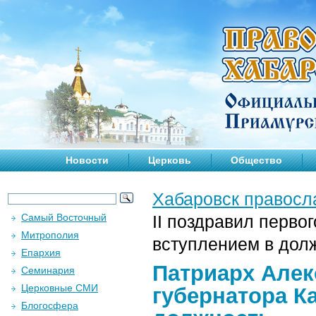
Новости
Церковь
Общество
Хабаровск правосл
Самый Восточный
II поздравил перво
Митрополия
вступлением в дол
Епархия
Патриарх Алек
Семинария
Церковные СМИ
губернатора К
Блогосфера