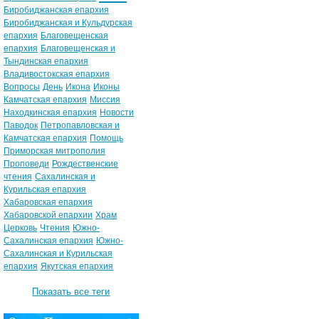
Биробиджанская епархия
Биробиджанская и Кульдурская
епархия
Благовещенская
епархия
Благовещенская и
Тындинская епархия
Владивостокская епархия
Вопросы
День
Икона
Иконы
Камчатская епархия
Миссия
Находкинская епархия
Новости
Паводок
Петропавловская и
Камчатская епархия
Помощь
Приморская митрополия
Проповеди
Рождественские
чтения
Сахалинская и
Курильская епархия
Хабаровская епархия
Хабаровской епархии
Храм
Церковь
Чтения
Южно-
Сахалинская епархия
Южно-
Сахалинская и Курильская
епархия
Якутская епархия
Показать все теги