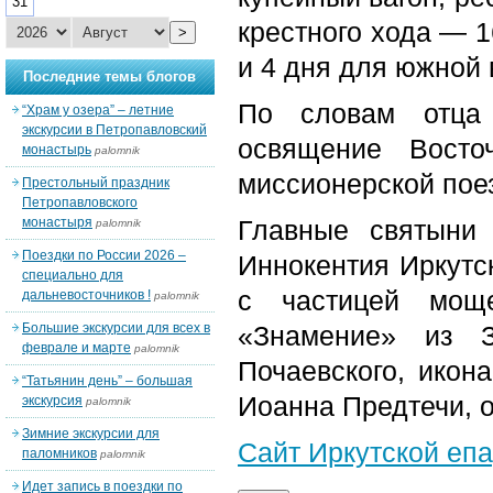
31
крестного хода — 1
>
и 4 дня для южной 
Последние темы блогов
По словам отца
“Храм у озера” – летние
экскурсии в Петропавловский
освящение Восто
монастырь
palomnik
миссионерской пое
Престольный праздник
Петропавловского
монастыря
Главные святыни
palomnik
Поездки по России 2026 –
Иннокентия Иркутск
специально для
с частицей мощ
дальневосточников !
palomnik
Большие экскурсии для всех в
«Знамение» из З
феврале и марте
palomnik
Почаевского, икона
“Татьянин день” – большая
Иоанна Предтечи, 
экскурсия
palomnik
Зимние экскурсии для
Сайт Иркутской еп
паломников
palomnik
Идет запись в поездки по