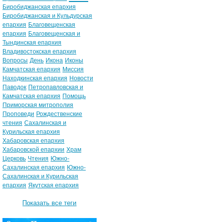
Биробиджанская епархия
Биробиджанская и Кульдурская
епархия
Благовещенская
епархия
Благовещенская и
Тындинская епархия
Владивостокская епархия
Вопросы
День
Икона
Иконы
Камчатская епархия
Миссия
Находкинская епархия
Новости
Паводок
Петропавловская и
Камчатская епархия
Помощь
Приморская митрополия
Проповеди
Рождественские
чтения
Сахалинская и
Курильская епархия
Хабаровская епархия
Хабаровской епархии
Храм
Церковь
Чтения
Южно-
Сахалинская епархия
Южно-
Сахалинская и Курильская
епархия
Якутская епархия
Показать все теги