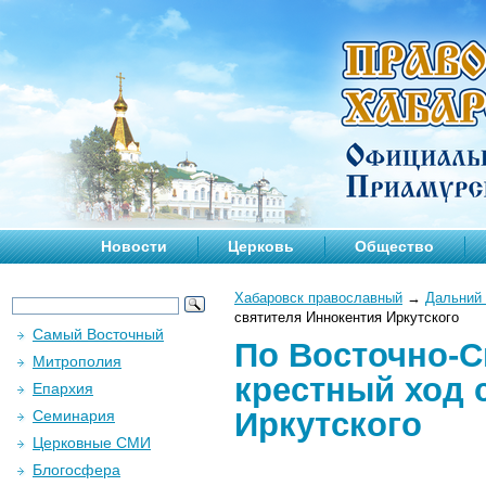
Новости
Церковь
Общество
Хабаровск православный
→
Дальний 
святителя Иннокентия Иркутского
Самый Восточный
По Восточно-С
Митрополия
крестный ход 
Епархия
Иркутского
Семинария
Церковные СМИ
Блогосфера