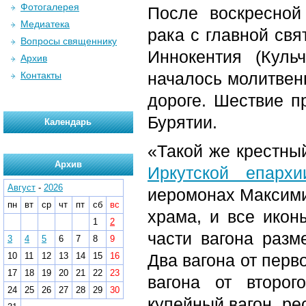
Фотогалерея
После воскресной
Медиатека
рака с главной св
Вопросы священнику
Иннокентия (Куль
Архив
началось молитвен
Контакты
дороге. Шествие п
Бурятии.
Календарь
«Такой же крестный
Архив
Иркутской епархи
Август
-
2026
иеромонах Максимил
пн
вт
ср
чт
пт
сб
вс
храма, и все икон
1
2
части вагона разм
3
4
5
6
7
8
9
10
11
12
13
14
15
16
Два вагона от перв
17
18
19
20
21
22
23
вагона от второг
24
25
26
27
28
29
30
купейный вагон, ре