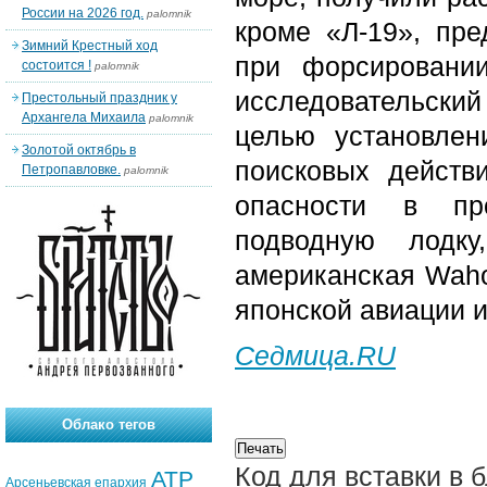
России на 2026 год.
palomnik
кроме «Л-19», пре
Зимний Крестный ход
при форсировании
состоится !
palomnik
исследовательский
Престольный праздник у
Архангела Михаила
palomnik
целью установлен
Золотой октябрь в
поисковых действ
Петропавловке.
palomnik
опасности в пр
подводную лодк
американская Waho
японской авиации 
Седмица.RU
Облако тегов
Код для вставки в 
АТР
Арсеньевская епархия