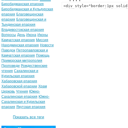
Биробиджанская епархия
Биробиджанская и Кульдурская
епархия
Благовещенская
епархия
Благовещенская и
Тындинская епархия
Владивостокская епархия
Вопросы
День
Икона
Иконы
Камчатская епархия
Миссия
Находкинская епархия
Новости
Паводок
Петропавловская и
Камчатская епархия
Помощь
Приморская митрополия
Проповеди
Рождественские
чтения
Сахалинская и
Курильская епархия
Хабаровская епархия
Хабаровской епархии
Храм
Церковь
Чтения
Южно-
Сахалинская епархия
Южно-
Сахалинская и Курильская
епархия
Якутская епархия
Показать все теги