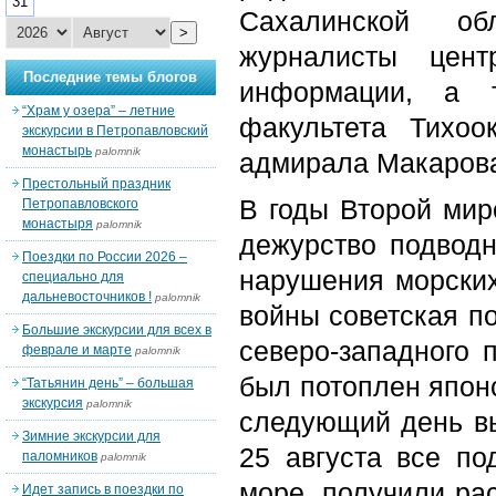
31
Сахалинской об
>
журналисты цент
Последние темы блогов
информации, а т
“Храм у озера” – летние
факультета Тихоо
экскурсии в Петропавловский
монастырь
palomnik
адмирала Макаров
Престольный праздник
В годы Второй мир
Петропавловского
монастыря
palomnik
дежурство подвод
Поездки по России 2026 –
нарушения морских
специально для
дальневосточников !
palomnik
войны советская п
Большие экскурсии для всех в
северо-западного 
феврале и марте
palomnik
был потоплен япон
“Татьянин день” – большая
экскурсия
palomnik
следующий день вы
Зимние экскурсии для
25 августа все п
паломников
palomnik
море, получили рас
Идет запись в поездки по