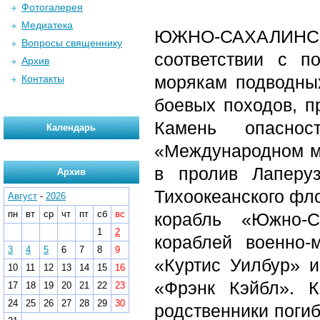
Фотогалерея
Медиатека
ЮЖНО-САХАЛИНСК.
Вопросы священнику
соответствии с 
Архив
морякам подводны
Контакты
боевых походов, п
Камень опасно
Календарь
«Международном мо
в пролив Лаперу
Архив
Тихоокеанского фл
Август
-
2026
пн
вт
ср
чт
пт
сб
вс
корабль «Южно-С
1
2
кораблей военно
3
4
5
6
7
8
9
«Куртис Уилбур» 
10
11
12
13
14
15
16
«Фрэнк Кэйбл». 
17
18
19
20
21
22
23
24
25
26
27
28
29
30
родственники поги