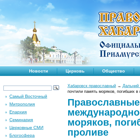
Новости
Церковь
Общество
Хабаровск православный
→
Дальний 
почтили память моряков, погибших в 
Самый Восточный
Православные 
Митрополия
международног
Епархия
моряков, поги
Семинария
Церковные СМИ
проливе
Блогосфера