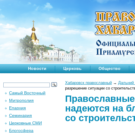
Новости
Церковь
Общество
Хабаровск православный
→
Дальний 
разрешение ситуации со строительс
Самый Восточный
Православные
Митрополия
надеются на б
Епархия
со строительс
Семинария
Церковные СМИ
Блогосфера