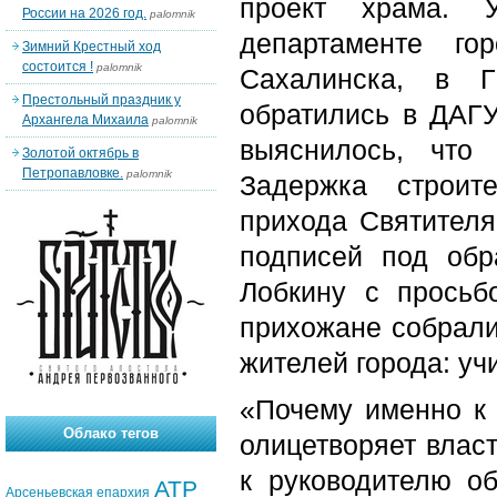
проект храма. 
России на 2026 год.
palomnik
департаменте го
Зимний Крестный ход
состоится !
palomnik
Сахалинска, в Г
Престольный праздник у
обратились в ДАГУ
Архангела Михаила
palomnik
выяснилось, что 
Золотой октябрь в
Петропавловке.
palomnik
Задержка строит
прихода Святителя
подписей под об
Лобкину с просьб
прихожане собрали
жителей города: учи
«Почему именно к
Облако тегов
олицетворяет влас
к руководителю об
АТР
Арсеньевская епархия