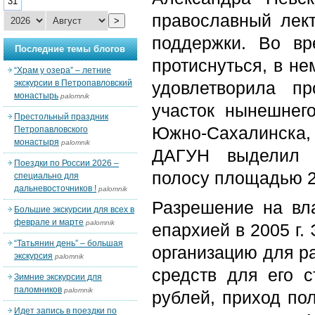
31
православный лект
>
поддержки. Во в
Последние темы блогов
протиснуться, в н
“Храм у озера” – летние
экскурсии в Петропавловский
удовлетворила п
монастырь
palomnik
участок нынешне
Престольный праздник
Южно-Сахалинска,
Петропавловского
монастыря
palomnik
ДАГУН выделил с
Поездки по России 2026 –
полосу площадью 26
специально для
дальневосточников !
palomnik
Разрешение на вл
Большие экскурсии для всех в
феврале и марте
palomnik
епархией в 2005 г.
“Татьянин день” – большая
организацию для ра
экскурсия
palomnik
средств для его с
Зимние экскурсии для
паломников
palomnik
рублей, приход по
Идет запись в поездки по