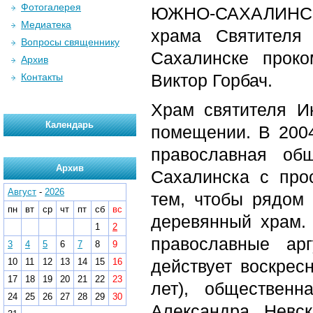
Фотогалерея
ЮЖНО-САХАЛИНСК.
Медиатека
храма Святителя
Вопросы священнику
Сахалинске проко
Архив
Виктор Горбач.
Контакты
Храм святителя И
Календарь
помещении. В 2004
православная об
Архив
Сахалинска с про
Август
-
2026
тем, чтобы рядом
пн
вт
ср
чт
пт
сб
вс
деревянный храм. 
1
2
православные ар
3
4
5
6
7
8
9
10
11
12
13
14
15
16
действует воскрес
17
18
19
20
21
22
23
лет), обществен
24
25
26
27
28
29
30
Александра Невск