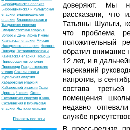
доверяют. Мы н
Биробиджанская епархия
Биробиджанская и Кульдурская
рассказали, что 
епархия
Благовещенская
епархия
Благовещенская и
Татьяны Шульги, к
Тындинская епархия
Владивостокская епархия
что проблема р
Вопросы
День
Икона
Иконы
положительный ре
Камчатская епархия
Миссия
Находкинская епархия
Новости
обратил внимание н
Паводок
Петропавловская и
Камчатская епархия
Помощь
12 лет, и в дальне
Приморская митрополия
Проповеди
Рождественские
нареканий руковод
чтения
Сахалинская и
Курильская епархия
напротив, в сентяб
Хабаровская епархия
состава третье
Хабаровской епархии
Храм
Церковь
Чтения
Южно-
помещения школы
Сахалинская епархия
Южно-
Сахалинская и Курильская
недавно отпевали
епархия
Якутская епархия
службе присутствов
Показать все теги
В пресс-релизе п