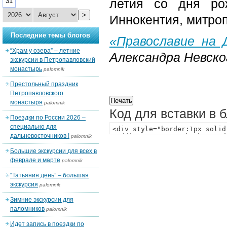
летия со дня ро
31
>
Иннокентия, митроп
Последние темы блогов
«Православие на 
“Храм у озера” – летние
Александра Невско
экскурсии в Петропавловский
монастырь
palomnik
Престольный праздник
Петропавловского
монастыря
palomnik
Код для вставки в 
Поездки по России 2026 –
специально для
дальневосточников !
palomnik
Большие экскурсии для всех в
феврале и марте
palomnik
“Татьянин день” – большая
экскурсия
palomnik
Зимние экскурсии для
паломников
palomnik
Идет запись в поездки по