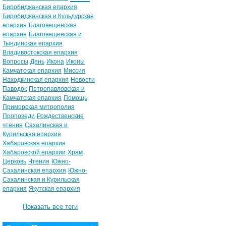
Биробиджанская епархия
Биробиджанская и Кульдурская
епархия
Благовещенская
епархия
Благовещенская и
Тындинская епархия
Владивостокская епархия
Вопросы
День
Икона
Иконы
Камчатская епархия
Миссия
Находкинская епархия
Новости
Паводок
Петропавловская и
Камчатская епархия
Помощь
Приморская митрополия
Проповеди
Рождественские
чтения
Сахалинская и
Курильская епархия
Хабаровская епархия
Хабаровской епархии
Храм
Церковь
Чтения
Южно-
Сахалинская епархия
Южно-
Сахалинская и Курильская
епархия
Якутская епархия
Показать все теги