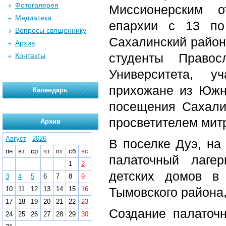
Фотогалерея
Миссионерским о
Медиатека
епархии с 13 по
Вопросы священнику
Сахалинский район
Архив
студенты Правосл
Контакты
Университета, у
прихожане из Южн
Календарь
посещения Сахали
просветителем мит
Архив
Август
-
2026
В поселке Дуэ, на 
пн
вт
ср
чт
пт
сб
вс
палаточный лаге
1
2
детских домов в 
3
4
5
6
7
8
9
10
11
12
13
14
15
16
Тымовского района,
17
18
19
20
21
22
23
Создание палаточн
24
25
26
27
28
29
30