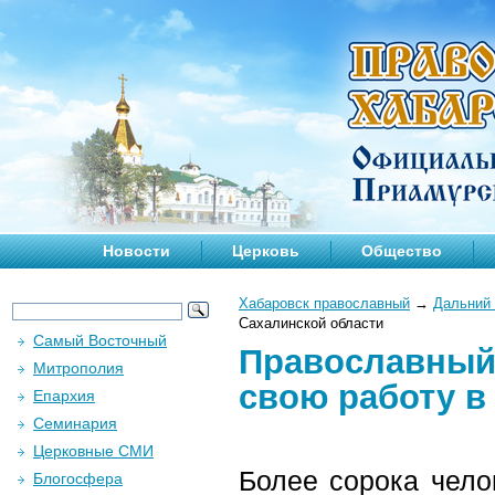
Новости
Церковь
Общество
Хабаровск православный
→
Дальний 
Сахалинской области
Самый Восточный
Православный
Митрополия
свою работу в
Епархия
Семинария
Церковные СМИ
Более сорока чело
Блогосфера