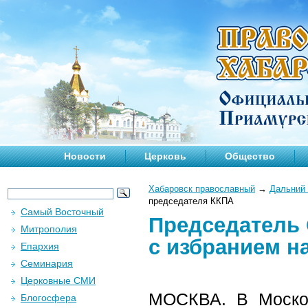
Новости
Церковь
Общество
Хабаровск православный
→
Дальний 
председателя ККПА
Самый Восточный
Председатель
Митрополия
с избранием н
Епархия
Семинария
Церковные СМИ
МОСКВА. В Москов
Блогосфера