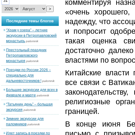
комментируя назн
31
>
«очень хорошего,
надежду, что ассоц
Последние темы блогов
и попросит одобре
“Храм у озера” – летние
экскурсии в Петропавловский
такая оценка сви
монастырь
palomnik
достаточно далеко
Престольный праздник
Петропавловского
властями по вопрос
монастыря
palomnik
Поездки по России 2026 –
Китайские власти 
специально для
все связи с Ватика
дальневосточников !
palomnik
Большие экскурсии для всех в
законодательству,
феврале и марте
palomnik
религиозные орга
“Татьянин день” – большая
границей.
экскурсия
palomnik
Зимние экскурсии для
В конце июня Бе
паломников
palomnik
письмо с призыво
Идет запись в поездки по