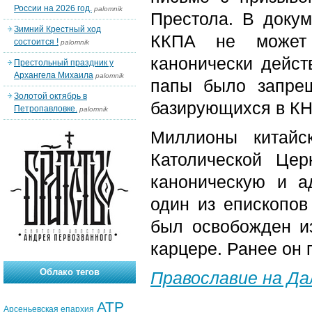
России на 2026 год.
palomnik
Престола. В докум
Зимний Крестный ход
ККПА не может 
состоится !
palomnik
канонически дейс
Престольный праздник у
Архангела Михаила
palomnik
папы было запрещ
Золотой октябрь в
базирующихся в КН
Петропавловке.
palomnik
Миллионы китайс
Католической Це
каноническую и а
один из епископов
был освобожден и
карцере. Ранее он 
Облако тегов
Православие на Д
АТР
Арсеньевская епархия