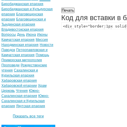
Биробиджанская епархия
Биробиджанская и Кульдурская
епархия
Благовещенская
Код для вставки в 
епархия
Благовещенская и
Тындинская епархия
Владивостокская епархия
Вопросы
День
Икона
Иконы
Камчатская епархия
Миссия
Находкинская епархия
Новости
Паводок
Петропавловская и
Камчатская епархия
Помощь
Приморская митрополия
Проповеди
Рождественские
чтения
Сахалинская и
Курильская епархия
Хабаровская епархия
Хабаровской епархии
Храм
Церковь
Чтения
Южно-
Сахалинская епархия
Южно-
Сахалинская и Курильская
епархия
Якутская епархия
Показать все теги