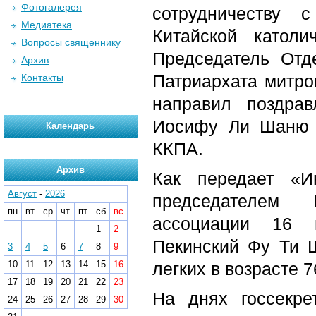
Фотогалерея
сотрудничеству 
Медиатека
Китайской католи
Вопросы священнику
Председатель Отд
Архив
Патриархата митро
Контакты
направил поздрав
Иосифу Ли Шаню в
Календарь
ККПА.
Архив
Как передает «
Август
-
2026
председателем К
пн
вт
ср
чт
пт
сб
вс
ассоциации 16 и
1
2
Пекинский Фу Ти Ш
3
4
5
6
7
8
9
10
11
12
13
14
15
16
легких в возрасте 7
17
18
19
20
21
22
23
На днях госсекре
24
25
26
27
28
29
30