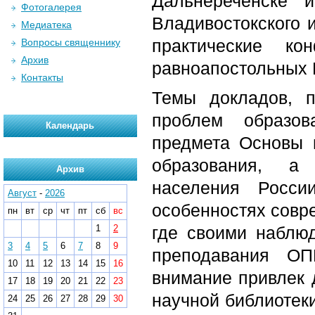
Дальнереченске 
Фотогалерея
Владивостокского 
Медиатека
практические ко
Вопросы священнику
Архив
равноапостольных 
Контакты
Темы докладов, п
проблем образов
Календарь
предмета Основы 
образования, а 
Архив
населения Росси
Август
-
2026
особенностях совр
пн
вт
ср
чт
пт
сб
вс
1
2
где своими наблю
3
4
5
6
7
8
9
преподавания О
10
11
12
13
14
15
16
внимание привлек 
17
18
19
20
21
22
23
научной библиотек
24
25
26
27
28
29
30