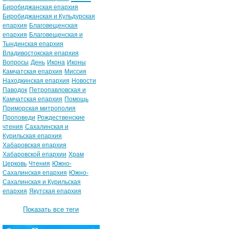
Биробиджанская епархия
Биробиджанская и Кульдурская
епархия
Благовещенская
епархия
Благовещенская и
Тындинская епархия
Владивостокская епархия
Вопросы
День
Икона
Иконы
Камчатская епархия
Миссия
Находкинская епархия
Новости
Паводок
Петропавловская и
Камчатская епархия
Помощь
Приморская митрополия
Проповеди
Рождественские
чтения
Сахалинская и
Курильская епархия
Хабаровская епархия
Хабаровской епархии
Храм
Церковь
Чтения
Южно-
Сахалинская епархия
Южно-
Сахалинская и Курильская
епархия
Якутская епархия
Показать все теги