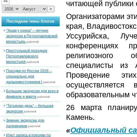
31
читающей публики 
>
Организаторами эт
Последние темы блогов
края, Владивосток
“Храм у озера” – летние
Уссурийска, Лу
экскурсии в Петропавловский
монастырь
palomnik
конференциях пр
Престольный праздник
религиозного о
Петропавловского
монастыря
palomnik
специалисты из 
Поездки по России 2026 –
Проведение эт
специально для
дальневосточников !
palomnik
осуществляется 
Большие экскурсии для всех в
образовательным ч
феврале и марте
palomnik
26 марта планир
“Татьянин день” – большая
экскурсия
palomnik
Камень.
Зимние экскурсии для
паломников
palomnik
«
Официальный са
Идет запись в поездки по