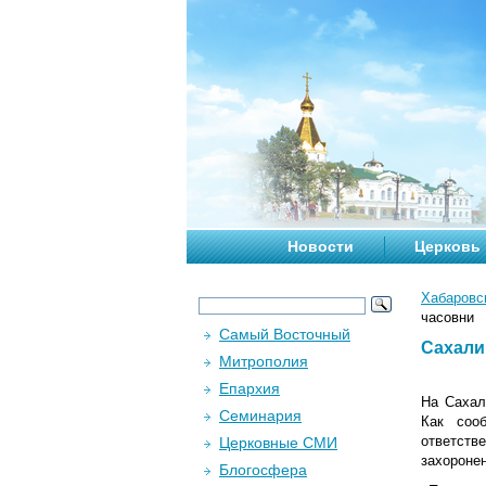
Новости
Церковь
Хабаровс
часовни
Самый Восточный
Сахали
Митрополия
Епархия
На Сахал
Семинария
Как соо
ответств
Церковные СМИ
захороне
Блогосфера