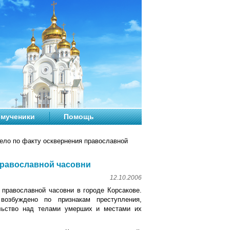
мученики
Помощь
ело по факту осквернения православной
православной часовни
12.10.2006
православной часовни в городе Корсакове.
возбуждено по признакам преступления,
ельство над телами умерших и местами их