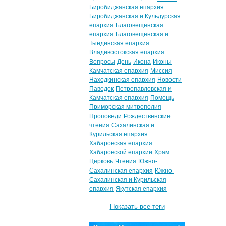
Биробиджанская епархия
Биробиджанская и Кульдурская
епархия
Благовещенская
епархия
Благовещенская и
Тындинская епархия
Владивостокская епархия
Вопросы
День
Икона
Иконы
Камчатская епархия
Миссия
Находкинская епархия
Новости
Паводок
Петропавловская и
Камчатская епархия
Помощь
Приморская митрополия
Проповеди
Рождественские
чтения
Сахалинская и
Курильская епархия
Хабаровская епархия
Хабаровской епархии
Храм
Церковь
Чтения
Южно-
Сахалинская епархия
Южно-
Сахалинская и Курильская
епархия
Якутская епархия
Показать все теги