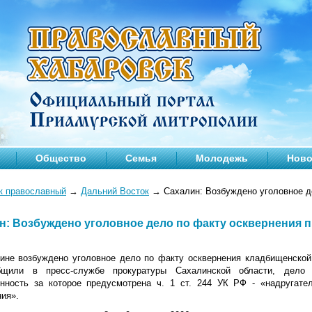
Общество
Семья
Молодежь
Ново
к православный
→
Дальний Восток
→
Сахалин: Возбуждено уголовное д
н: Возбуждено уголовное дело по факту осквернения 
ине возбуждено уголовное дело по факту осквернения кладбищенской 
бщили в пресс-службе прокуратуры Сахалинской области, дело 
енность за которое предусмотрена ч. 1 ст. 244 УК РФ - «надругат
ния».