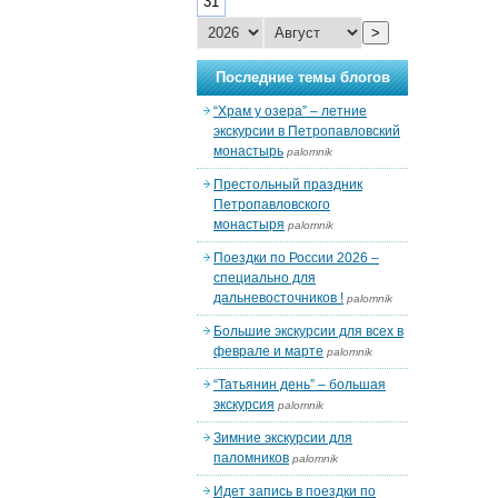
31
>
Последние темы блогов
“Храм у озера” – летние
экскурсии в Петропавловский
монастырь
palomnik
Престольный праздник
Петропавловского
монастыря
palomnik
Поездки по России 2026 –
специально для
дальневосточников !
palomnik
Большие экскурсии для всех в
феврале и марте
palomnik
“Татьянин день” – большая
экскурсия
palomnik
Зимние экскурсии для
паломников
palomnik
Идет запись в поездки по