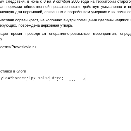
м следствия, в ночь с 8 на 9 октября 2006 года на территории старог
гая нормами общественной нравственности, действуя умышленно и ц
аченную для церемоний, связанных с погребением умерших и их поминов
 часовни сорван крест, на колоннах внутри помещения сделаны надписи
верующих, повреждена церковная утварь.
щее время проводятся оперативно-розыскные мероприятия, опред
у.
сти»/Pravoslavie.ru
ставки в блоги