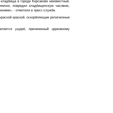
о кладбища в городе Корсакове неизвестный,
инично, повредил кладбищенскую часовню,
ением», - отметили в пресс-службе.
 красной краской, оскорбляющие религиозные
еляется ущерб, причиненный церковному