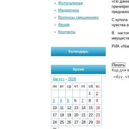
«По данны
Фотогалерея
пренебре
Медиатека
предназн
Вопросы священнику
С купола
Архив
чувства 
Контакты
В настоя
имуществ
РИА «Ново
Календарь
Архив
Код для в
Август
-
2026
пн
вт
ср
чт
пт
сб
вс
1
2
3
4
5
6
7
8
9
10
11
12
13
14
15
16
17
18
19
20
21
22
23
24
25
26
27
28
29
30