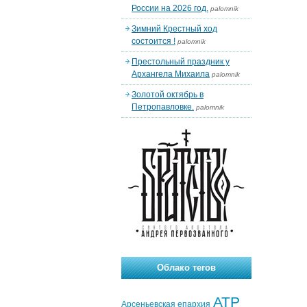
России на 2026 год.
palomnik
Зимний Крестный ход
состоится !
palomnik
Престольный праздник у
Архангела Михаила
palomnik
Золотой октябрь в
Петропавловке.
palomnik
Облако тегов
АТР
Арсеньевская епархия