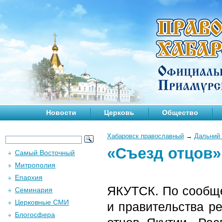
Новости
Церковь
Общество
Хабаровск православный
→
Дальний 
«Съезд отцов»
Самый Восточный
Митрополия
Епархия
ЯКУТСК. По сообщ
Семинария
Церковные СМИ
и правительства ре
Блогосфера