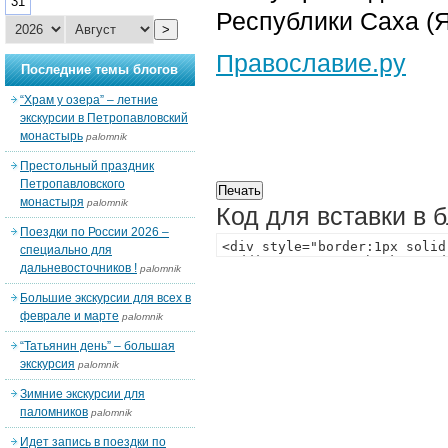
31
Республики Саха (Я
>
Православие.ру
Последние темы блогов
“Храм у озера” – летние
экскурсии в Петропавловский
монастырь
palomnik
Престольный праздник
Петропавловского
монастыря
palomnik
Код для вставки в 
Поездки по России 2026 –
специально для
дальневосточников !
palomnik
Большие экскурсии для всех в
феврале и марте
palomnik
“Татьянин день” – большая
экскурсия
palomnik
Зимние экскурсии для
паломников
palomnik
Идет запись в поездки по