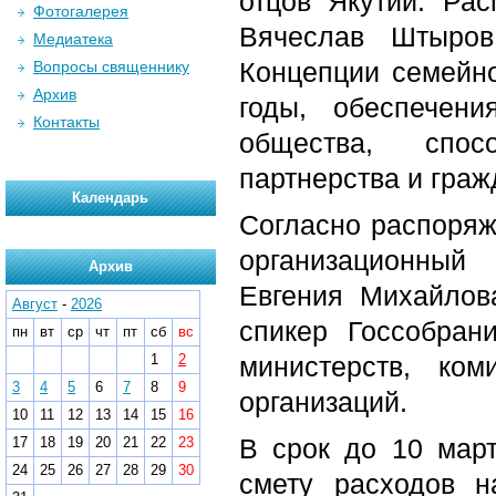
отцов Якутии. Ра
Фотогалерея
Вячеслав Штыров
Медиатека
Концепции семейно
Вопросы священнику
Архив
годы, обеспечен
Контакты
общества, спос
партнерства и граж
Календарь
Согласно распоряж
организационный 
Архив
Евгения Михайлова
Август
-
2026
спикер Госсобран
пн
вт
ср
чт
пт
сб
вс
1
2
министерств, ком
3
4
5
6
7
8
9
организаций.
10
11
12
13
14
15
16
В срок до 10 март
17
18
19
20
21
22
23
24
25
26
27
28
29
30
смету расходов н