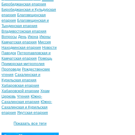
Биробиджанская епархия
Биробиджанская и Кульдурская
епархия
Благовещенская
епархия
Благовещенская и
Тындинская епархия
Владивостокская епархия
Вопросы
День
Икона
Иконы
Камчатская епархия
Миссия
Находкинская епархия
Новости
Паводок
Петропавловская и
Камчатская епархия
Помощь
Приморская митрополия
Проповеди
Рождественские
чтения
Сахалинская и
Курильская епархия
Хабаровская епархия
Хабаровской епархии
Храм
Церковь
Чтения
Южно-
Сахалинская епархия
Южно-
Сахалинская и Курильская
епархия
Якутская епархия
Показать все теги