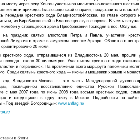
на мосту через реку Хинган участников молитвенно-покаянного шествия
телями пяти приходов Благовещенской епархии, представители властей
сь передача крестного хода Владивосток-Москва, во главе которого
вятыни, из Биробиджанской в Благовещенскую епархию. В честь вступл
 молебен у строящегося храма Преображения Господня в пос. Облучье.
 на праздник святых апостолов Петра и Павла, участники крест
нной Литургии в храме в амурском поселке Архара. Областного цент
 ориентировочно 20 июля.
и крестного хода, отправившиеся из Владивостока 20 мая, прошли 
и проходят около 30 километров. Участникам крестного хода оказыв
властей и погранвойск. На протяжении всего маршрута паломники молят
го. Среди святынь крестного хода — иконы и мощевики храмов и монаст
 ход Владивосток-Москва — это часть Международной духовно-пр
ицы», посвященной восстановлению единства Русской Православ
ие с мая 2007 года по июнь 2008 года восьми крестных ходов, сим
цы» и сходящихся в одну точку в Москве. Подробности на сайте 
ы «Под звездой Богородицы»:
www.anflag.ru/
ия.ru
ставки в блоги