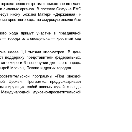
 торжественно встретили прихожане во главе
 и силовых органов. В поселке Облучье ЕАО
 несут икону Божией Матери «Державная» и
ения крестного хода на амурскую землю был
ного хода примут участие в праздничной
ра — города Благовещенска — крестный ход
уже более 1,1 тысячи километров. В день
ают поддержку представители федеральных,
ся о мире и благополучии для всего народа
ырей Москвы, Пскова и других городов.
осветительской программы «Под звездой
ной Церкви. Программа предусматривает
волизирующих собой восемь лучей «звезды
Международной духовно-просветительской