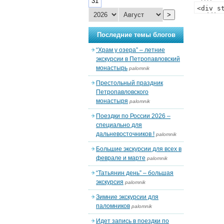
31
>
Последние темы блогов
“Храм у озера” – летние
экскурсии в Петропавловский
монастырь
palomnik
Престольный праздник
Петропавловского
монастыря
palomnik
Поездки по России 2026 –
специально для
дальневосточников !
palomnik
Большие экскурсии для всех в
феврале и марте
palomnik
“Татьянин день” – большая
экскурсия
palomnik
Зимние экскурсии для
паломников
palomnik
Идет запись в поездки по