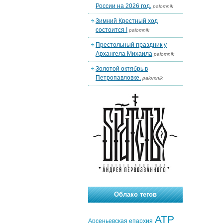
России на 2026 год.
palomnik
Зимний Крестный ход
состоится !
palomnik
Престольный праздник у
Архангела Михаила
palomnik
Золотой октябрь в
Петропавловке.
palomnik
Облако тегов
АТР
Арсеньевская епархия