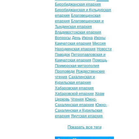
Биробиджанская епархия
Биробиджанская и Кульдурская
епархия
Благовещенская
епархия
Благовещенская и
Тындинская епархия
Владивостокская епархия
Вопросы
День
Икона
Иконы
Камчатская епархия
Миссия
Находкинская епархия
Новости
Паводок
Петропавловская и
Камчатская епархия
Помощь
Приморская митрополия
Проповеди
Рождественские
чтения
Сахалинская и
Курильская епархия
Хабаровская епархия
Хабаровской епархии
Храм
Церковь
Чтения
Южно-
Сахалинская епархия
Южно-
Сахалинская и Курильская
епархия
Якутская епархия
Показать все теги