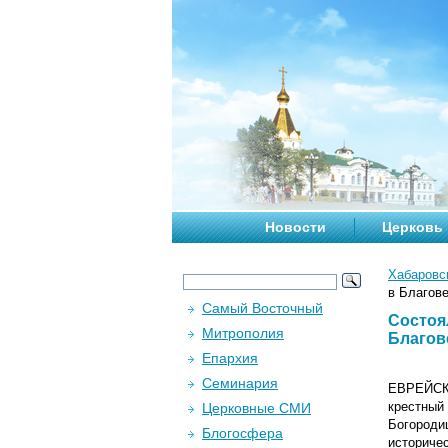
Новости
Церковь
Хабаровс
в Благов
Самый Восточный
Состоя
Митрополия
Благов
Епархия
Семинария
ЕВРЕЙСК
крестны
Церковные СМИ
Богороди
Блогосфера
историче