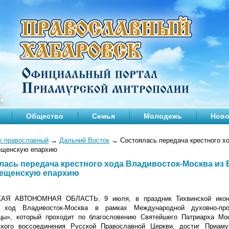
Общество
Семья
Молодежь
Ново
к православный
→
Дальний Восток
→
Состоялась передача крестного х
ещенскую епархию
лась передача крестного хода Владивосток-Москва из
ещенскую епархию
АЯ АВТОНОМНАЯ ОБЛАСТЬ. 9 июля, в праздник Тихвинской иконы
й ход Владивосток-Москва в рамках Международной духовно-про
цы», который проходит по благословению Святейшего Патриарха Мос
ского воссоединения Русской Православной Церкви, достиг Приам