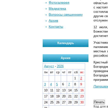
Фотогалерея
областью 
с настоя
Медиатека
состояла
Вопросы священнику
другие с
Архив
отслужен
Контакты
12 июля,
Божестве
достигнет
Участник
Календарь
паломник
местных 
российско
Архив
Крестный
Август
-
2026
Богород
проведен
пн
вт
ср
чт
пт
сб
вс
Богороди
1
2
программ
3
4
5
6
7
8
9
Патриарх
10
11
12
13
14
15
16
17
18
19
20
21
22
23
24
25
26
27
28
29
30
Код для в